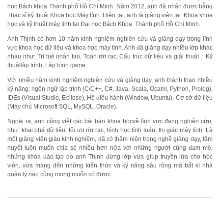
học Bách khoa Thành phố Hồ Chí Minh. Năm 2012, anh đã nhận được bằng
Thạc sĩ kỹ thuật Khoa học Máy tính. Hiện tại, anh là giảng viên tại Khoa khoa
học và kỹ thuật máy tính tại Đại học Bách Khoa Thành phố Hồ Chí Minh.
Anh Thịnh có hơn 10 năm kinh nghiệm nghiên cứu và giảng dạy trong lĩnh
vực khoa học dữ liệu và khoa học máy tính. Anh đã giảng dạy nhiều lớp khác
nhau như: Trí tuệ nhân tạo, Toán rời rạc, Cấu trúc dữ liệu và giải thuật , Kỹ
thuậtlập trình, Lập trình game.
Với nhiều năm kinh nghiệm nghiên cứu và giảng dạy, anh thành thạo nhiều
kỹ năng: ngôn ngữ lập trình (C/C++, C#, Java, Scala, Ocaml, Python, Prolog),
IDEs (Visual Studio, Eclipse), Hệ điều hành (Window, Ubuntu), Cơ sở dữ liệu
(Máy chủ Microsoft SQL, MySQL, Oracle).
Ngoài ra, anh cũng viết các bài báo khoa họcvề lĩnh vực đang nghiên cứu,
như: khai phá dữ liệu, tối ưu rời rạc, hình học tính toán, thị giác máy tính. Là
một giảng viên giàu kinh nghiệm, đã có thâm niên trong nghề giảng dạy, tâm
huyết luôn muốn chia sẻ nhiều hơn nữa với những người cùng đam mê,
những khóa đào tạo do anh Thịnh đứng lớp vừa giúp truyền lửa cho học
viên, vừa mang đến những kiến thức và kỹ năng sâu rộng mà bất kì nhà
quản lý nào cũng mong muốn có được.