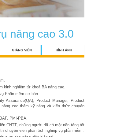
vụ nâng cao 3.0
GIẢNG VIÊN
HÌNH ẢNH
ệm.
êm kinh nghiệm từ khoá BA nâng cao.
p vụ Phần mềm cơ bản.
lity Assurance(QA), Product Manager, Product
c nâng cao thêm kỹ năng và kiến thức chuyên
 CBAP, PMI-PBA.
 đến CNTT, những người đã có một nền tảng tốt
trí chuyên viên phân tích nghiệp vụ phần mềm.