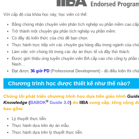
Với cấp độ của khóa học này, học viên có thể:
Bằng chứng nhận chuyên viên phân tích nghiệp vụ phần mềm cao cấp 
Trở thành một chuyên gia phân tích nghiệp vụ phần mềm.
Có đầy đủ kiến thức của chủ đề bạn chọn.
Thực hành trực tiếp với các chuyên gia hàng đầu trong ngành của chún
Làm việc với chúng tôi trong các dự án thực tế và đầy thử thách.
Được giới thiệu ứng tuyển chuyên viên BA cấp cao cho công ty phầ
Nash…
Đạt được
36 giờ PD
(Professional Development) - đủ điều kiện thi ch
Chương trình học được thiết kế như thế nào?
Chúng tôi phát triển chương trình học dựa trên giáo trình
Guide
®
Knowledge
(
BABOK
Guide 3.0
)
do
IIBA
cung cấp, tổng cộng đượ
bao gồm:
Lý thuyết thực tiễn.
Thực hành dựa trên dự án mẫu.
Thực hành dựa trên lý thuyết thực tiễn.