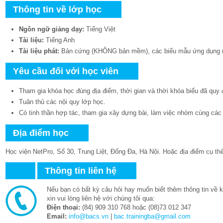
Thông tin về lớp học
Ngôn ngữ giảng dạy:
Tiếng Việt
Tài liệu:
Tiếng Anh
Tài liệu phát:
Bản cứng (KHÔNG bản mềm), các biểu mẫu ứng dụng 
Yêu cầu đối với học viên
Tham gia khóa học đúng địa điểm, thời gian và thời khóa biểu đã quy 
Tuân thủ các nội quy lớp học.
Có tinh thần hợp tác, tham gia xây dựng bài, làm việc nhóm cùng các t
Địa điểm học
Học viện NetPro, Số 30, Trung Liệt, Đống Đa, Hà Nội. Hoặc địa điểm cụ th
Thông tin liên hệ
Nếu bạn có bất kỳ câu hỏi hay muốn biết thêm thông tin về 
xin vui lòng liên hệ với chúng tôi qua:
Điện thoại:
(84) 909 310 768 hoặc (08)73 012 347
Email:
info@bacs.vn
|
bac.trainingba@gmail.com