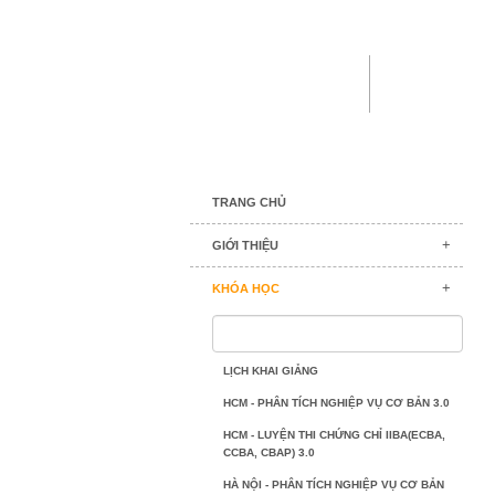
TRANG CHỦ
GIỚI THIỆU
KHÓA HỌC
LỊCH KHAI GIẢNG
HCM - PHÂN TÍCH NGHIỆP VỤ CƠ BẢN 3.0
HCM - LUYỆN THI CHỨNG CHỈ IIBA(ECBA,
CCBA, CBAP) 3.0
HÀ NỘI - PHÂN TÍCH NGHIỆP VỤ CƠ BẢN