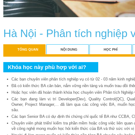
Hà Nội - Phân tích nghiệp 
TỔNG QUAN
NỘI DUNG
HỌC PHÍ
Khóa học này phù hợp với ai?
Các bạn chuyên viên phân tích nghiệp vụ có từ 02 - 03 năm kinh nghi
Đã có kiến thức BA căn bản, nắm vững nền tảng và muốn trau dồi th
Hoặc học viên đã hoàn thành khóa học chuyên viên Phân tích Nghiệ
Các bạn đang làm vị trí Developer(Dev), Quality Control(QC), Qua
Owner, Project Manager,... đã làm qua các công việc BA, muốn họ
sâu.
Các bạn Senior BA có dự định thi chứng chỉ quốc tế BA như CCBA,
Chuyên viên phát triển/ kiểm tra phần mềm hoặc công việc liên quan
về công nghệ mong muốn học hỏi kiến thức của BA và thử sức với vị 