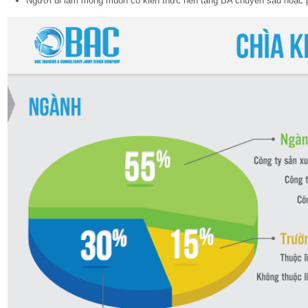
Người đi làm mong muốn có kiến thức nền tảng BA chuyên sâu hoặc ph