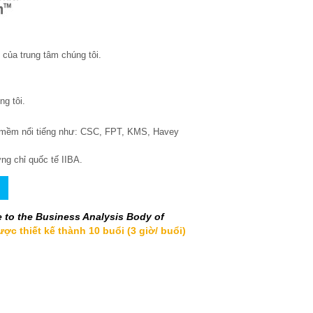
của trung tâm chúng tôi.
g tôi.
n mềm nổi tiếng như: CSC, FPT, KMS, Havey
ứng chỉ quốc tế IIBA.
 to the Business Analysis Body of
c thiết kế thành 10 buổi (3 giờ/ buổi)