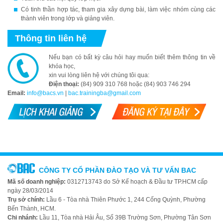
Có tinh thần hợp tác, tham gia xây dựng bài, làm việc nhóm cùng các
thành viên trong lớp và giảng viên.
Thông tin liên hệ
Nếu bạn có bất kỳ câu hỏi hay muốn biết thêm thông tin về
khóa học,
xin vui lòng liên hệ với chúng tôi qua:
Điện thoại:
(84) 909 310 768 hoặc (84) 903 746 294
Email:
info@bacs.vn
|
bac.trainingba@gmail.com
CÔNG TY CỔ PHẦN ĐÀO TẠO VÀ TƯ VẤN BAC
Mã số doanh nghiệp:
0312713743 do Sở Kế hoạch & Đầu tư TP.HCM cấp
ngày 28/03/2014
Trụ sở chính:
Lầu 6 - Tòa nhà Thiên Phước 1, 244 Cống Quỳnh, Phường
Bến Thành, HCM.
Chi nhánh:
Lầu 11, Tòa nhà Hải Âu, Số 39B Trường Sơn, Phường Tân Sơn