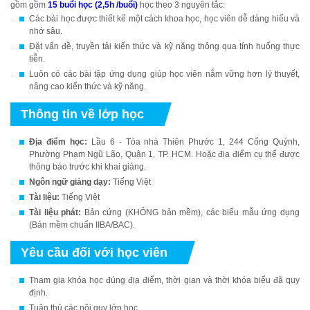
gồm gồm
15 buổi học (2,5h /buổi)
học theo 3 nguyên tắc:
Các bài học được thiết kế một cách khoa học, học viên dễ dàng hiểu và
nhớ sâu.
Đặt vấn đề, truyền tải kiến thức và kỹ năng thông qua tính huống thực
tiễn.
Luôn có các bài tập ứng dụng giúp học viên nắm vững hơn lý thuyết,
nâng cao kiến thức và kỹ năng.
Thông tin về lớp học
Địa điểm học:
Lầu 6 - Tòa nhà Thiên Phước 1, 244 Cống Quỳnh,
Phường Phạm Ngũ Lão, Quận 1, TP. HCM. Hoặc địa điểm cụ thể được
thông báo trước khi khai giảng.
Ngôn ngữ giảng dạy:
Tiếng Việt
Tài liệu:
Tiếng Việt
Tài liệu phát:
Bản cứng (KHÔNG bản mềm), các biểu mẫu ứng dụng
(Bản mềm chuẩn IIBA/BAC).
Yêu cầu đối với học viên
Tham gia khóa học đúng địa điểm, thời gian và thời khóa biểu đã quy
định.
Tuân thủ các nội quy lớp học.