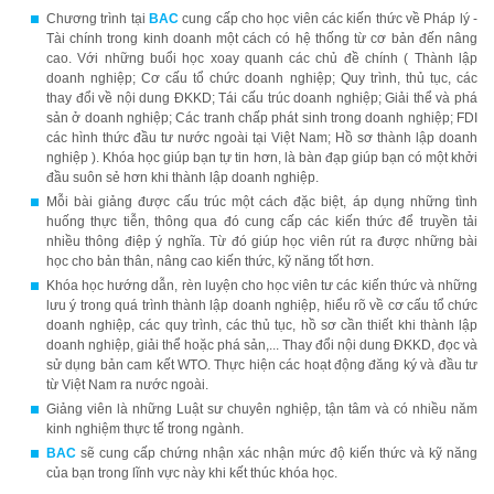
Chương trình tại
BAC
cung cấp cho học viên các kiến thức về Pháp lý -
Tài chính trong kinh doanh một cách có hệ thống từ cơ bản đến nâng
cao. Với những buổi học xoay quanh các chủ đề chính ( Thành lập
doanh nghiệp; Cơ cấu tổ chức doanh nghiệp; Quy trình, thủ tục, các
thay đổi về nội dung ĐKKD; Tái cấu trúc doanh nghiệp; Giải thể và phá
sản ở doanh nghiệp; Các tranh chấp phát sinh trong doanh nghiệp; FDI
các hình thức đầu tư nước ngoài tại Việt Nam; Hồ sơ thành lập doanh
nghiệp ). Khóa học giúp bạn tự tin hơn, là bàn đạp giúp bạn có một khởi
đầu suôn sẻ hơn khi thành lập doanh nghiệp.
Mỗi bài giảng được cấu trúc một cách đặc biệt, áp dụng những tình
huống thực tiễn, thông qua đó cung cấp các kiến thức để truyền tải
nhiều thông điệp ý nghĩa. Từ đó giúp học viên rút ra được những bài
học cho bản thân, nâng cao kiến thức, kỹ năng tốt hơn.
Khóa học hướng dẫn, rèn luyện cho học viên tư các kiến thức và những
lưu ý trong quá trình thành lập doanh nghiệp, hiểu rõ về cơ cấu tổ chức
doanh nghiệp, các quy trình, các thủ tục, hồ sơ cần thiết khi thành lập
doanh nghiệp, giải thể hoặc phá sản,... Thay đổi nội dung ĐKKD, đọc và
sử dụng bản cam kết WTO. Thực hiện các hoạt động đăng ký và đầu tư
từ Việt Nam ra nước ngoài.
Giảng viên là những Luật sư chuyên nghiệp, tận tâm và có nhiều năm
kinh nghiệm thực tế trong ngành.
BAC
sẽ cung cấp chứng nhận xác nhận mức độ kiến thức và kỹ năng
của bạn trong lĩnh vực này khi kết thúc khóa học.