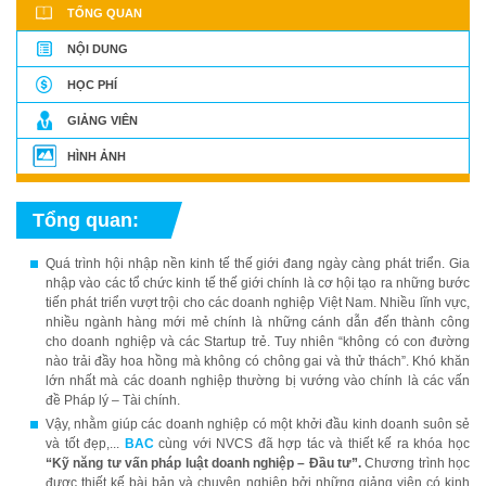
TỔNG QUAN
NỘI DUNG
HỌC PHÍ
GIẢNG VIÊN
HÌNH ẢNH
Tổng quan:
Quá trình hội nhập nền kinh tế thế giới đang ngày càng phát triển. Gia
nhập vào các tổ chức kinh tế thế giới chính là cơ hội tạo ra những bước
tiến phát triển vượt trội cho các doanh nghiệp Việt Nam. Nhiều lĩnh vực,
nhiều ngành hàng mới mẻ chính là những cánh dẫn đến thành công
cho doanh nghiệp và các Startup trẻ. Tuy nhiên “không có con đường
nào trải đầy hoa hồng mà không có chông gai và thử thách”. Khó khăn
lớn nhất mà các doanh nghiệp thường bị vướng vào chính là các vấn
đề Pháp lý – Tài chính.
Vậy, nhằm giúp các doanh nghiệp có một khởi đầu kinh doanh suôn sẻ
và tốt đẹp,...
BAC
cùng với NVCS đã hợp tác và thiết kế ra khóa học
“Kỹ năng tư vấn pháp luật doanh nghiệp – Đầu tư”.
Chương trình học
được thiết kế bài bản và chuyên nghiệp bởi những giảng viên có kinh