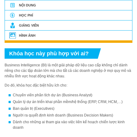
NỘI DUNG
HỌC PHÍ
GIẢNG VIÊN
HÌNH ẢNH
Khóa học này phù hợp với ai?
Business Intelligence (BI) là một giải pháp dữ liệu cao cấp không chỉ dành
riêng cho các tập đoàn lớn mà cho tất cả các doanh nghiệp ở mọi quy mô và
nhiều lĩnh vực hoạt động khác nhau.
Do đó, khóa học đặc biệt hữu ích cho:
Chuyên viên phân tích dự án (Business Analyst)
Quản lý dự án triển khai phần mềm/hệ thống (ERP, CRM, HCM,…)
Ban quản trị (Executives)
Người ra quyết định kinh doanh (Business Decision Makers)
Dành cho những ai tham gia vào việc liên kế hoạch chiến lược kinh
doanh