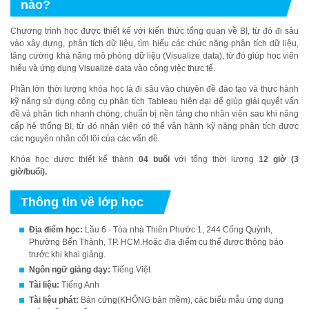
nào?
Chương trình học được thiết kế với kiến thức tổng quan về BI, từ đó đi sâu
vào xây dựng, phân tích dữ liệu, tìm hiểu các chức năng phân tích dữ liệu,
tăng cường khả năng mô phỏng dữ liệu (Visualize data), từ đó giúp học viên
hiểu và ứng dụng Visualize data vào công việc thực tế.
Phần lớn thời lượng khóa học là đi sâu vào chuyên đề đào tạo và thực hành
kỹ năng sử dụng công cụ phân tích Tableau hiện đại để giúp giải quyết vấn
đề và phân tích nhanh chóng, chuẩn bị nền tảng cho nhân viên sau khi nâng
cấp hệ thống BI, từ đó nhân viên có thể vận hành kỹ năng phân tích được
các nguyên nhân cốt lõi của các vấn đề.
Khóa học được thiết kế thành
04 buổi
với tổng thời lượng
12 giờ (3
giờ/buổi).
Thông tin về lớp học
Địa điểm học:
Lầu 6 - Tòa nhà Thiên Phước 1, 244 Cống Quỳnh,
Phường Bến Thành, TP. HCM.Hoặc địa điểm cụ thể được thông báo
trước khi khai giảng.
Ngôn ngữ giảng dạy:
Tiếng Việt
Tài liệu:
Tiếng Anh
Tài liệu phát:
Bản cứng(KHÔNG bản mềm), các biểu mẫu ứng dụng