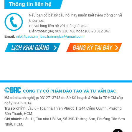
Thông tin liên hệ
Nếu bạn có bất kỳ câu hỏi hay muốn biết thêm thông tin về
khóa học,
xin vui lòng liên hệ với chúng tôi qua:
Điện thoại:
(84) 909 310 768 hoặc (08)73 012 347
Email:
info@bacs.vn
|
bac.trainingba@gmail.com
CÔNG TY CỔ PHẦN ĐÀO TẠO VÀ TƯ VẤN BAC
Mã số doanh nghiệp:
0312713743 do Sở Kế hoạch & Đầu tư TP.HCM cấp
ngày 28/03/2014
Trụ sở chính:
Lầu 6 - Tòa nhà Thiên Phước 1, 244 Cống Quỳnh, Phường
Bến Thành, HCM.
Chi nhánh:
Lầu 11, Tòa nhà Hải Âu, Số 39B Trường Sơn, Phường Tân Sơn
Nhất, HCM.