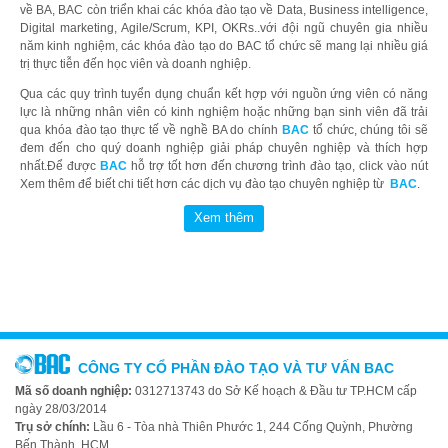
về BA, BAC còn triển khai các khóa đào tạo về Data, Business intelligence,
Digital marketing, Agile/Scrum, KPI, OKRs..với đội ngũ chuyên gia nhiều
năm kinh nghiệm, các khóa đào tạo do BAC tổ chức sẽ mang lại nhiều giá
trị thực tiễn đến học viên và doanh nghiệp.
Qua các quy trình tuyển dụng chuẩn kết hợp với nguồn ứng viên có năng
lực là những nhân viên có kinh nghiệm hoặc những bạn sinh viên đã trải
qua khóa đào tạo thực tế về nghề BA do chính
BAC
tổ chức, chúng tôi sẽ
đem đến cho quý doanh nghiệp giải pháp chuyên nghiệp và thích hợp
nhất.Để được
BAC
hỗ trợ tốt hơn đến chương trình đào tạo, click vào nút
Xem thêm để biết chi tiết hơn các dịch vụ đào tạo chuyên nghiệp từ
BAC
.
CÔNG TY CỔ PHẦN ĐÀO TẠO VÀ TƯ VẤN BAC
Mã số doanh nghiệp:
0312713743 do Sở Kế hoạch & Đầu tư TP.HCM cấp
ngày 28/03/2014
Trụ sở chính:
Lầu 6 - Tòa nhà Thiên Phước 1, 244 Cống Quỳnh, Phường
Bến Thành, HCM.