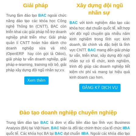
Giải pháp
Xây dựng đội ngũ
nhân sự
Trung tâm đào tạo
BAC
ngoài chức
năng đào tạo các khóa học Công
BAC
với kinh nghiệm đào tạo các
nghệ Thông tin (CNTT), BAC còn
khóa học đạt chuẩn quốc tế, kết hợp
triển khai các giải pháp hỗ trợ doanh
với đội ngũ chuyên gia nhiều năm
nghiệp phát triển như: Giải pháp
kinh nghiệm trong lĩnh vực kinh
quản lí CNTT hoàn hảo dành cho
doanh, tài chính và đặc biệt là lĩnh
doanh nghiệp vừa và nhỏ
vực CNTT.
BAC
mang đến giải pháp
(OpenERP hay còn gọi là Odoo),
tư vấn, triển khai, xây dựng đội ngũ
giải pháp tư vấn doanh nghiệp, giải
nhân sự có tổ chức, kinh nghiệm,
pháp e-learning, training nội bộ, giải
trình độ giúp các doanh nghiệp tiết
pháp xây dựng đội ngũ nhân sự,v.v.
kiệm chi phí và mang lại hiệu quả
kinh doanh cao hơn.
Đào tạo doanh nghiệp chuyên nghiệp
Trung tâm đào tạo
BAC
là đơn vị đầu tiên đào tạo lĩnh vực Business
Analysis (BA) tại Việt Nam.
BAC
hiện là đối tác chính thức của tổ chức
IIBA
quốc tế. Các khóa học BA tại
BAC
đạt chuẩn
IIBA
. Ngoài các khóa đào tạo