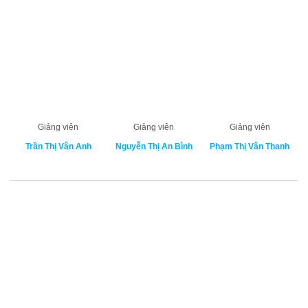
Giảng viên
Giảng viên
Giảng viên
Trần Thị Vân Anh
Nguyễn Thị An Bình
Phạm Thị Vân Thanh