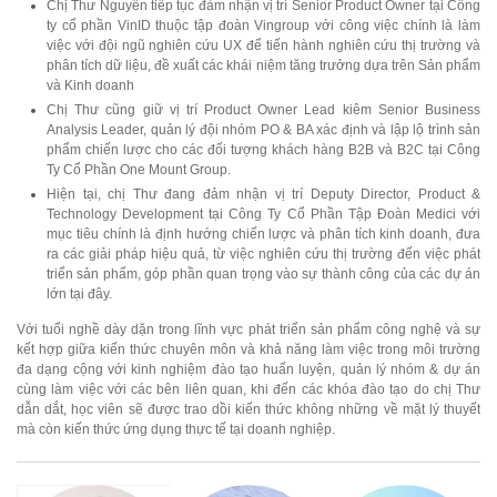
Chị Thư Nguyễn tiếp tục đảm nhận vị trí Senior Product Owner tại Công
ty cổ phần VinID thuộc tập đoàn Vingroup với công việc chính là làm
việc với đội ngũ nghiên cứu UX để tiến hành nghiên cứu thị trường và
phân tích dữ liệu, đề xuất các khái niệm tăng trưởng dựa trên Sản phẩm
và Kinh doanh
Chị Thư cũng giữ vị trí Product Owner Lead kiêm Senior Business
Analysis Leader, quản lý đội nhóm PO & BA xác định và lập lộ trình sản
phẩm chiến lược cho các đối tượng khách hàng B2B và B2C tại Công
Ty Cổ Phần One Mount Group.
Hiện tại, chị Thư đang đảm nhận vị trí Deputy Director, Product &
Technology Development tại Công Ty Cổ Phần Tập Đoàn Medici với
mục tiêu chính là định hướng chiến lược và phân tích kinh doanh, đưa
ra các giải pháp hiệu quả, từ việc nghiên cứu thị trường đến việc phát
triển sản phẩm, góp phần quan trọng vào sự thành công của các dự án
lớn tại đây.
Với tuổi nghề dày dặn trong lĩnh vực phát triển sản phẩm công nghệ và sự
kết hợp giữa kiến thức chuyên môn và khả năng làm việc trong môi trường
đa dạng cộng với kinh nghiệm đào tạo huấn luyện, quản lý nhóm & dự án
cùng làm việc với các bên liên quan, khi đến các khóa đào tạo do chị Thư
dẫn dắt, học viên sẽ được trao dồi kiến thức không những về mặt lý thuyết
mà còn kiến thức ứng dụng thực tế tại doanh nghiệp.