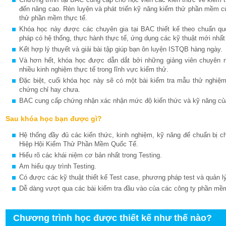
đến nâng cao. Rèn luyện và phát triển kỹ năng kiểm thử phần mềm c
thử phần mềm thực tế.
Khóa học này được các chuyên gia tại BAC thiết kế theo chuẩn
pháp có hệ thống, thực hành thực tế, ứng dụng các kỹ thuật mới nhất
Kết hợp lý thuyết và giải bài tập giúp bạn ôn luyện ISTQB hàng ngày.
Và hơn hết, khóa học được dẫn dắt bởi những giảng viên chuyên 
nhiều kinh nghiệm thực tế trong lĩnh vực kiểm thử.
Đặc biệt, cuối khóa học này sẽ có một bài kiểm tra mẫu thử nghiệm
chứng chỉ hay chưa.
BAC cung cấp chứng nhận xác nhận mức độ kiến thức và kỹ năng của b
Sau khóa học bạn được gì?
Hệ thống đầy đủ các kiến thức, kinh nghiệm, kỹ năng để chuẩn bị c
Hiệp Hội Kiểm Thử Phần Mềm Quốc Tế.
Hiểu rõ các khái niệm cơ bản nhất trong Testing.
Am hiểu quy trình Testing.
Có được các kỹ thuật thiết kế Test case, phương pháp test và quản lý
Dễ dàng vượt qua các bài kiểm tra đầu vào của các công ty phần mềm
Chương trình học được thiết kế như thế nào?