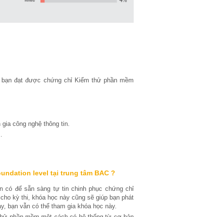
ác bạn đạt được chứng chỉ Kiểm thử phần mềm
 gia công nghệ thông tin.
.
undation level tại trung tâm BAC ?
 có để sẵn sàng tự tin chinh phục chứng chỉ
cho kỳ thi, khóa học này cũng sẽ giúp bạn phát
này, bạn vẫn có thể tham gia khóa học này.
 thử phần mềm một cách có hệ thống từ cơ bản