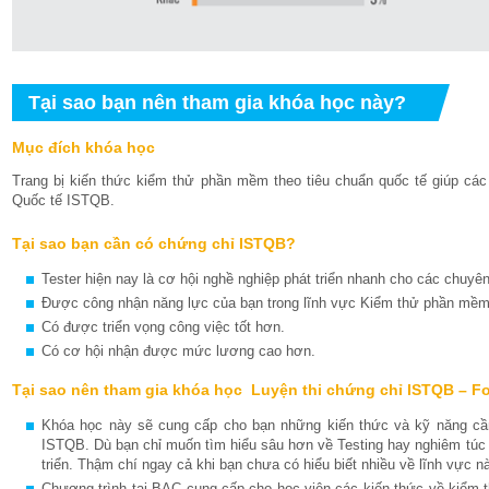
Tại sao bạn nên tham gia khóa học này?
Mục đích khóa học
Trang bị kiến thức kiểm thử phần mềm theo tiêu chuẩn quốc tế giúp c
Quốc tế ISTQB.
Tại sao bạn cần có chứng chỉ ISTQB?
Tester hiện nay là cơ hội nghề nghiệp phát triển nhanh cho các chuyên
Được công nhận năng lực của bạn trong lĩnh vực Kiểm thử phần mềm
Có được triển vọng công việc tốt hơn.
Có cơ hội nhận được mức lương cao hơn.
Tại sao nên tham gia khóa học Luyện thi chứng chỉ ISTQB – Fo
Khóa học này sẽ cung cấp cho bạn những kiến thức và kỹ năng cần
ISTQB. Dù bạn chỉ muốn tìm hiểu sâu hơn về Testing hay nghiêm túc 
triển. Thậm chí ngay cả khi bạn chưa có hiểu biết nhiều về lĩnh vực 
Chương trình tại BAC cung cấp cho học viên các kiến thức về kiểm