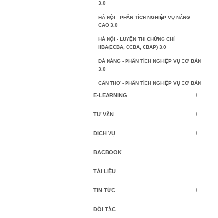
3.0
HÀ NỘI - PHÂN TÍCH NGHIỆP VỤ NÂNG
CAO 3.0
HÀ NỘI - LUYỆN THI CHỨNG CHỈ
IIBA(ECBA, CCBA, CBAP) 3.0
ĐÀ NẴNG - PHÂN TÍCH NGHIỆP VỤ CƠ BẢN
3.0
CẦN THƠ - PHÂN TÍCH NGHIỆP VỤ CƠ BẢN
3.0
E-LEARNING
BA CHO NGÀNH NGÂN HÀNG
TƯ VẤN
BA CHO NGÀNH BẢO HIỂM
DỊCH VỤ
CHUYÊN GIA ỨNG DỤNG AGILE
ƯỚC LƯỢNG PHẦN MỀM
BACBOOK
QUẢN TRỊ QUY TRÌNH NGHIỆP VỤ
TÀI LIỆU
BA & PM PHỐI HỢP HOÀN THIỆN
PHÂN TÍCH VÀ TRỰC QUAN HÓA DỮ LIỆU
TIN TỨC
VỚI TABLEAU
ĐỐI TÁC
CHUYÊN GIA BSC-KPI NỘI BỘ