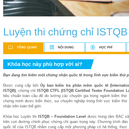
Luyện thi chứng chỉ ISTQB
TỔNG QUAN
NỘI DUNG
HỌC PHÍ
Khóa học này phù hợp với ai?
Bạn đang tìm kiếm một chứng nhận quốc tế trong lĩnh vực kiểm th
Được cung cấp bởi
Ủy ban kiểm tra phần mềm quốc tế (Internation
ISTQB)
, chứng chỉ
ISTQB CTFL (ISTQB Certified Tester Foundation Le
tiêu chuẩn toàn cầu để đo lường các chuyên gia trong ngành kiểm th
chứng minh được kiến thức, sự chuyên nghiệp trong lĩnh vực kiểm th
nhận trên toàn thế giới.
Khóa học Luyện thi
ISTQB – Foundation Level
được trung tâm BAC xây
trên con đường chinh phục chứng chỉ quan trọng này. Chương trình đào 
quốc tế của ISTQB nhằm cung cấp một phương pháp có hệ thống, thực h