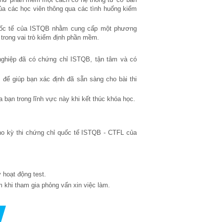
ủa các học viên thông qua các tình huống kiểm
 quốc tế của ISTQB nhằm cung cấp một phương
 trong vai trò kiểm định phần mềm.
nghiệp đã có chứng chỉ ISTQB, tận tâm và có
 để giúp bạn xác định đã sẵn sàng cho bài thi
ạn trong lĩnh vực này khi kết thúc khóa học.
ho kỳ thi chứng chỉ quốc tế ISTQB - CTFL của
 hoạt động test.
 khi tham gia phỏng vấn xin việc làm.