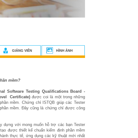
GIẢNG VIÊN
HÌNH ẢNH
ử phần mềm?
al Software Testing Qualifications Board -
vel Certificate)
được coi là một trong những
ử phần mềm. Chứng chỉ ISTQB giúp các Tester
ử phần mềm. Đây cũng là chứng chỉ được công
 dựng với mong muốn hỗ trợ các bạn Tester
tạo được thiết kế chuẩn kiểm định phần mềm
ành thực tế, ứng dụng các kỹ thuật mới nhất