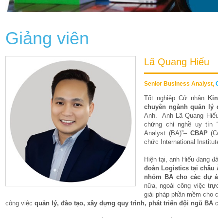
Giảng viên
Lã Quang Hiếu
Senior Business Analyst,
Tốt nghiệp Cử nhân
Ki
chuyên ngành quản lý 
Anh. Anh Lã Quang Hiếu 
chứng chỉ nghề uy tín 
Analyst (BA)”–
CBAP
(Ce
chức International Institu
Hiện tại, anh Hiếu đang đ
đoàn Logistics tại châu
nhóm BA cho các dự á
nữa, ngoài công việc tr
giải pháp phần mềm cho 
công việc
quản lý, đào tạo, xây dựng quy trình, phát triển đội ngũ BA
c