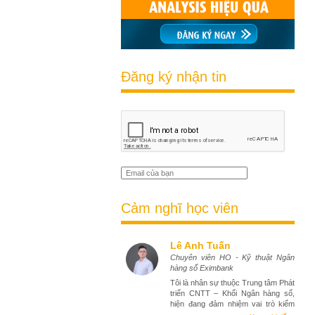
Đăng ký nhận tin
Cảm nghĩ học viên
Lê Anh Tuấn
Chuyên viên HO - Kỹ thuật Ngân
hàng số Eximbank
Tôi là nhân sự thuộc Trung tâm Phát
triển CNTT – Khối Ngân hàng số,
hiện đang đảm nhiệm vai trò kiểm
thử phần mềm (tester). Việc tham