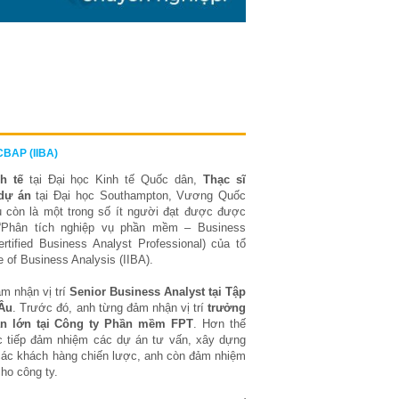
CBAP (IIBA)
nh tế
tại Đại học Kinh tế Quốc dân,
Thạc sĩ
dự án
tại Đại học Southampton, Vương Quốc
còn là một trong số ít người đạt được được
“Phân tích nghiệp vụ phần mềm – Business
rtified Business Analyst Professional) của tổ
te of Business Analysis (IIBA).
ảm nhận vị trí
Senior Business Analyst tại Tập
 Âu
. Trước đó, anh từng đảm nhận vị trí
trưởng
n lớn tại Công ty Phần mềm FPT
. Hơn thế
ực tiếp đảm nhiệm các dự án tư vấn, xây dựng
các khách hàng chiến lược, anh còn đảm nhiệm
ho công ty.