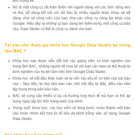
liệu thống kê.
Nó là một công cụ rất thân thiện với người dùng với các tính năng kéo
và thả, dễ dàng kết nối với dữ liệu từ nhiều nguồn khác nhau và dễ
dàng chia sẻ công việc của bạn như các công cụ cộng tác khác của
Google. Nếu đây là những gì bạn đang tìm kiếm trong một công cụ báo
cáo, Data Studio có thể là công cụ dành cho bạn.
Tại sao nên tham gia khóa học Google Data Studio tại trung
tâm BAC ?
Khóa học này được dẫn dắt bởi các giảng viên có kinh nghiệm của
trung tâm BAC, những người sẽ chia sẻ với bạn các mẹo và thủ thuật từ
kinh nghiệm của họ khi làm việc trên Google Data Studio.
Khóa học sẽ bắt đầu thảo luận và tư vấn các yếu tố cơ bản của bài báo
cáo – Mục tiêu, tư duy làm báo cáo, nên bắt đầu từ đâu, điều nào nên
tập trung trong bản báo cáo,…
BAC sẽ cung cấp nhiều ví dụ và trường hợp thực tế mà bạn có thể áp
dụng ngay lập tức trên trang web của mình.
Trong suốt khóa học, các học viên sẽ từng bước hoàn thành một báo
cáo hoàn chỉnh kết hợp từ số liệu đa kênh bằng việc sử dụng Google
Data Studio.
Sau khóa học bạn được gì?