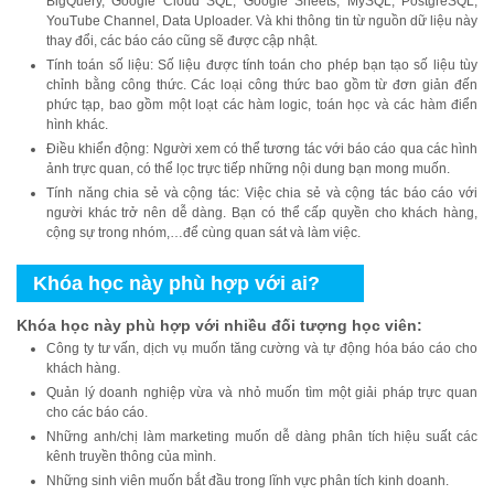
BigQuery, Google Cloud SQL, Google Sheets, MySQL, PostgreSQL,
YouTube Channel, Data Uploader. Và khi thông tin từ nguồn dữ liệu này
thay đổi, các báo cáo cũng sẽ được cập nhật.
Tính toán số liệu: Số liệu được tính toán cho phép bạn tạo số liệu tùy
chỉnh bằng công thức. Các loại công thức bao gồm từ đơn giản đến
phức tạp, bao gồm một loạt các hàm logic, toán học và các hàm điển
hình khác.
Điều khiển động: Người xem có thể tương tác với báo cáo qua các hình
ảnh trực quan, có thể lọc trực tiếp những nội dung bạn mong muốn.
Tính năng chia sẻ và cộng tác: Việc chia sẻ và cộng tác báo cáo với
người khác trở nên dễ dàng. Bạn có thể cấp quyền cho khách hàng,
cộng sự trong nhóm,…để cùng quan sát và làm việc.
Khóa học này phù hợp với ai?
Khóa học này phù hợp với nhiều đối tượng học viên:
Công ty tư vấn, dịch vụ muốn tăng cường và tự động hóa báo cáo cho
khách hàng.
Quản lý doanh nghiệp vừa và nhỏ muốn tìm một giải pháp trực quan
cho các báo cáo.
Những anh/chị làm marketing muốn dễ dàng phân tích hiệu suất các
kênh truyền thông của mình.
Những sinh viên muốn bắt đầu trong lĩnh vực phân tích kinh doanh.