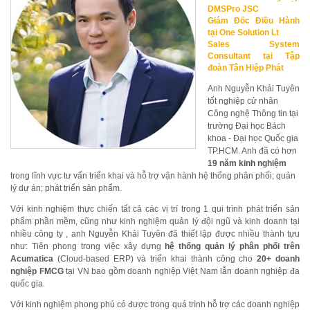
DMSPro JSC
Giám Đốc Điều Hành
tại One Solution Lt
Sales System
Consultant tại Tập
đoàn Tân Hiệp Phát
Anh Nguyễn Khải Tuyên
tốt nghiệp cử nhân
Công nghệ Thông tin tại
trường Đại học Bách
khoa - Đại học Quốc gia
TP.HCM. Anh đã có hơn
19 năm kinh nghiệm
trong lĩnh vực tư vấn triển khai và hỗ trợ vận hành hệ thống phân phối; quản
lý dự án; phát triển sản phẩm.
Với kinh nghiệm thực chiến tất cả các vị trí trong 1 qui trình phát triển sản
phẩm phần mềm, cũng như kinh nghiệm quản lý đội ngũ và kinh doanh tại
nhiều công ty , anh Nguyễn Khải Tuyên đã thiết lập được nhiều thành tựu
như: Tiên phong trong việc xây dựng
hệ thống quản lý phân phối trên
Acumatica
(Cloud-based ERP) và triển khai thành công cho
20+ doanh
nghiệp FMCG
tại VN bao gồm doanh nghiệp Việt Nam lẫn doanh nghiệp đa
quốc gia.
Với kinh nghiệm phong phú có được trong quá trình hỗ trợ các doanh nghiệp