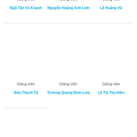
Ngô Tấn Vũ Khanh
Nguyễn Hoàng Anh Linh
Lê Hoàng Vũ
Giảng viên
Giảng viên
Giảng viên
Đào Thanh Tú
Trương Quang Bình Long
Lê Thị Thu Hiền