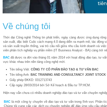
Về chúng tôi
Thời đại Công nghệ Thông tin phát triển, ngày càng được ứng dụng rộng
sản xuất, đặc biệt Cuộc cách mạng 4.0 đang diễn ra mạnh mẽ, tác động và
và sản xuất truyền thống, vai trò cầu nối giữa nhu cầu kinh doanh và vi
viên phân tích nghiệp vụ phần mềm (IT Business Analyst - BA) càng trở nê
BAC
đã được ra đời vào tháng 01 năm 2014 với hoạt động đào tạo, tư vấn
vực khác nhau trên nền tảng công nghệ mới.
Tên tiếng Việt:
CÔNG TY CỔ PHẦN ĐÀO TẠO & TƯ VẤN BAC
Tên tiếng Anh:
BAC TRAINING AND CONSULTANCY JOINT STOCK
Giấy phép ĐKKD:
0312713743
Cấp ngày 28/03/2014 bởi Sở Kế hoạch & Đầu tư TP.HCM.
Hiện nay vẫn chưa có nhiều doanh nghiệp đào tạo và tư vấn chuyên nghiệp
BAC
là một công ty chuyên về đào tạo và tư vấn trong lĩnh vực Phân tí
Chúng tôi cung cấp các dịch vụ chuyên nghiệp để đáp ứng yêu cầu phân