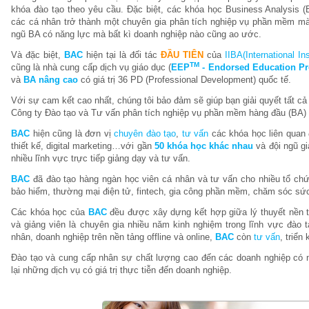
khóa đào tạo theo yêu cầu. Đặc biệt, các khóa học Business Analysis (B
các cá nhân trở thành một chuyên gia phân tích nghiệp vụ phần mềm m
ngũ BA có năng lực mà bất kì doanh nghiệp nào cũng ao ước.
Và đặc biệt,
BAC
hiện tại là đối tác
ĐẦU TIÊN
của
IIBA(International In
TM
cũng là nhà cung cấp dịch vụ giáo dục (
EEP
- Endorsed Education Pr
và
BA nâng cao
có giá trị 36 PD (Professional Development) quốc tế.
Với sự cam kết cao nhất, chúng tôi bảo đảm sẽ giúp bạn giải quyết tất cả 
Công ty Đào tạo và Tư vấn phân tích nghiệp vụ phần mềm hàng đầu (BA) 
BAC
hiện cũng là đơn vị
chuyên đào tạo
,
tư vấn
các khóa học liên quan 
thiết kế, digital marketing…với gần
50 khóa học khác nhau
và đội ngũ g
nhiều lĩnh vực trực tiếp giảng dạy và tư vấn.
BAC
đã đào tạo hàng ngàn học viên cá nhân và tư vấn cho nhiều tổ chứ
bảo hiểm, thường mại điện tử, fintech, gia công phần mềm, chăm sóc sứ
Các khóa học của
BAC
đều được xây dựng kết hợp giữa lý thuyết nền t
và giảng viên là chuyên gia nhiều năm kinh nghiệm trong lĩnh vực đào 
nhân, doanh nghiệp trên nền tảng offline và online,
BAC
còn
tư vấn
, triển
Đào tạo và cung cấp nhân sự chất lượng cao đến các doanh nghiệp có 
lại những dịch vụ có giá trị thực tiễn đến doanh nghiệp.