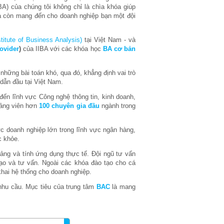
A) của chúng tôi không chỉ là chìa khóa giúp
à còn mang đến cho doanh nghiệp bạn một đội
stitute of Business Analysis)
tại Việt Nam - và
ovider
)
của IIBA với các khóa học
BA cơ bản
những bài toán khó, qua đó, khẳng định vai trò
dẫn đầu tại Việt Nam.
đến lĩnh vực Công nghệ thông tin, kinh doanh,
iảng viên hơn
100 chuyên gia đầu
ngành trong
c doanh nghiệp lớn trong lĩnh vực ngân hàng,
c khỏe.
ảng và tính ứng dụng thực tế. Đội ngũ tư vấn
tạo và tư vấn. Ngoài các khóa đào tạo cho cá
 khai hệ thống cho doanh nghiệp.
nhu cầu. Mục tiêu của trung tâm
BAC
là mang