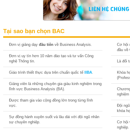
Tại sao bạn chọn BAC
Đơn vị giảng dạy
đầu tiên
về Business Analysis.
Cơ hội 
đầu về 
Đơn vị uy tín hơn 10 năm đào tạo và tư vấn Công
nghệ Thông tin.
Là đối 
Giáo trình thiết thực dựa trên chuẩn quốc tế
IIBA
.
Khóa họ
(Profes
Giảng viên là những chuyên gia giàu kinh nghiệm trong
lĩnh vực Business Analysis (BA).
Chương 
nghiệm 
Được tham gia vào cộng đồng lớn trong từng lĩnh
vực.
Đội ngũ
khóa h
Sự đồng hành xuyên suốt và lâu dài với đội ngũ nhân
sự chuyên nghiệp.
Cơ hội 
nghiệp