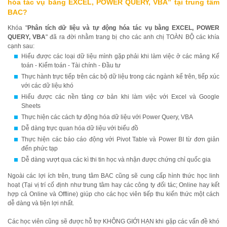
hóa tác vụ bằng EXCEL, POWER QUERY, VBA
” tại trung tâm
BAC?
Khóa "
Phân tích dữ liệu và tự động hóa tác vụ bằng EXCEL, POWER
QUERY, VBA
" đã ra đời nhằm trang bị cho các anh chị TOÀN BỘ các khía
cạnh sau:
Hiểu được các loại dữ liệu mình gặp phải khi làm việc ở các mảng Kế
toán - Kiểm toán - Tài chính - Đầu tư
Thực hành trực tiếp trên các bộ dữ liệu trong các ngành kể trên, tiếp xúc
với các dữ liệu khó
Hiểu được các nền tảng cơ bản khi làm việc với Excel và Google
Sheets
Thực hiện các cách tự động hóa dữ liệu với Power Query, VBA
Dễ dàng trực quan hóa dữ liệu với biểu đồ
Thực hiện các báo cáo động với Pivot Table và Power BI từ đơn giản
đến phức tạp
Dễ dàng vượt qua các kì thi tin học và nhận được chứng chỉ quốc gia
Ngoài các lợi ích trên, trung tâm BAC cũng sẽ cung cấp hình thức học linh
hoạt (Tại vị trí cố định như trung tâm hay các công ty đối tác; Online hay kết
hợp cả Online và Offline) giúp cho các học viên tiếp thu kiến thức một cách
dễ dàng và tiện lợi nhất.
Các học viên cũng sẽ được hỗ trợ KHÔNG GIỚI HẠN khi gặp các vấn đề khó