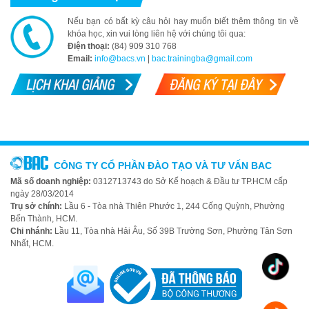
Nếu bạn có bất kỳ câu hỏi hay muốn biết thêm thông tin về
khóa học, xin vui lòng liên hệ với chúng tôi qua:
Điện thoại:
(84) 909 310 768
Email:
info@bacs.vn
|
bac.trainingba@gmail.com
CÔNG TY CỔ PHẦN ĐÀO TẠO VÀ TƯ VẤN BAC
Mã số doanh nghiệp:
0312713743 do Sở Kế hoạch & Đầu tư TP.HCM cấp
ngày 28/03/2014
Trụ sở chính:
Lầu 6 - Tòa nhà Thiên Phước 1, 244 Cống Quỳnh, Phường
Bến Thành, HCM.
Chi nhánh:
Lầu 11, Tòa nhà Hải Âu, Số 39B Trường Sơn, Phường Tân Sơn
Nhất, HCM.