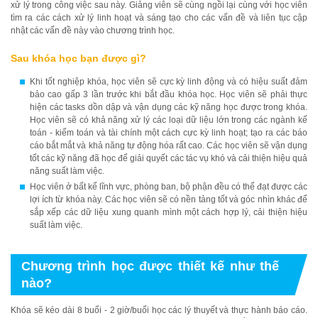
xử lý trong công việc sau này. Giảng viên sẽ cùng ngồi lại cùng với học viên
tìm ra các cách xử lý linh hoạt và sáng tạo cho các vấn đề và liên tục cập
nhật các vấn đề này vào chương trình học.
Sau khóa học bạn được gì?
Khi tốt nghiệp khóa, học viên sẽ cực kỳ linh động và có hiệu suất đảm
bảo cao gấp 3 lần trước khi bắt đầu khóa học. Học viên sẽ phải thực
hiện các tasks dồn dập và vận dụng các kỹ năng học được trong khóa.
Học viên sẽ có khả năng xử lý các loại dữ liệu lớn trong các ngành kế
toán - kiểm toán và tài chính một cách cực kỳ linh hoạt; tạo ra các báo
cáo bắt mắt và khả năng tự động hóa rất cao. Các học viên sẽ vận dụng
tốt các kỹ năng đã học để giải quyết các tác vụ khó và cải thiện hiệu quả
năng suất làm việc.
Học viên ở bất kể lĩnh vực, phòng ban, bộ phận đều có thể đạt được các
lợi ích từ khóa này. Các học viên sẽ có nền tảng tốt và góc nhìn khác để
sắp xếp các dữ liệu xung quanh mình một cách hợp lý, cải thiện hiệu
suất làm việc.
Chương trình học được thiết kế như thế
nào?
Khóa sẽ kéo dài 8 buổi - 2 giờ/buổi học các lý thuyết và thực hành báo cáo.