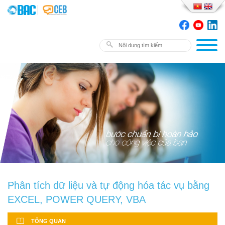
Phân tích dữ liệu và tự động hóa tác vụ bằng
EXCEL, POWER QUERY, VBA
TỔNG QUAN