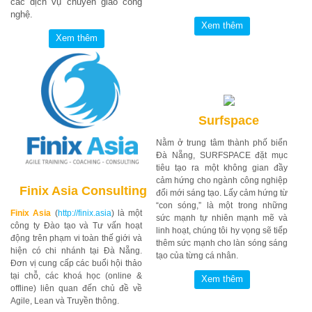
các dịch vụ chuyển giao công
nghệ.
Surfspace
Nằm ở trung tâm thành phố biển
Đà Nẵng, SURFSPACE đặt mục
tiêu tạo ra một không gian đầy
cảm hứng cho ngành công nghiệp
Finix Asia Consulting
đổi mới sáng tạo. Lấy cảm hứng từ
“con sóng,” là một trong những
Finix Asia
(
http://finix.asia
) là một
sức mạnh tự nhiên mạnh mẽ và
công ty Đào tạo và Tư vấn hoạt
linh hoạt, chúng tôi hy vọng sẽ tiếp
động trên phạm vi toàn thế giới và
thêm sức mạnh cho làn sóng sáng
hiện có chi nhánh tại Đà Nẵng.
tạo của từng cá nhân.
Đơn vị cung cấp các buổi hội thảo
tại chỗ, các khoá học (online &
offline) liên quan đến chủ đề về
Agile, Lean và Truyền thông.