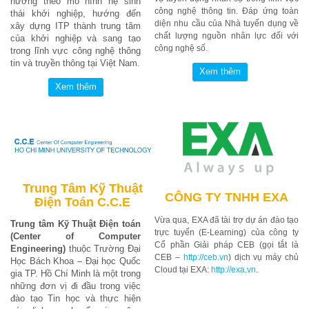
hướng theo mô hình hệ sinh
công nghệ thông tin. Đáp ứng toàn
thái khởi nghiệp, hướng đến
diện nhu cầu của Nhà tuyển dụng về
xây dựng ITP thành trung tâm
chất lượng nguồn nhân lực đối với
của khởi nghiệp và sang tạo
công nghệ số.
trong lĩnh vực công nghệ thông
tin và truyền thông tại Việt Nam.
Trung Tâm Kỹ Thuật
CÔNG TY TNHH EXA
Điện Toán C.C.E
Vừa qua, EXA đã tài trợ dự án đào tạo
Trung tâm Kỹ Thuật Điện toán
trực tuyến (E-Learning) của công ty
(Center of Computer
Cổ phần Giải pháp CEB (gọi tắt là
Engineering)
thuộc Trường Đại
CEB –
http://ceb.vn
) dịch vụ máy chủ
Học Bách Khoa – Đại học Quốc
Cloud tại EXA:
http://exa.vn
.
gia TP. Hồ Chí Minh là một trong
những đơn vị đi đầu trong việc
đào tạo Tin học và thực hiện