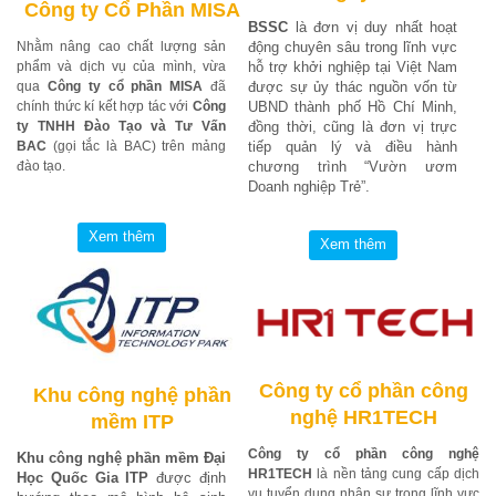
Công ty Cổ Phần MISA
BSSC
là đơn vị duy nhất hoạt
Nhằm nâng cao chất lượng sản
động chuyên sâu trong lĩnh vực
phẩm và dịch vụ của mình, vừa
hỗ trợ khởi nghiệp tại Việt Nam
qua
Công ty cổ phần MISA
đã
được sự ủy thác nguồn vốn từ
chính thức kí kết hợp tác với
Công
UBND thành phố Hồ Chí Minh,
ty TNHH Đào Tạo và Tư Vấn
đồng thời, cũng là đơn vị trực
BAC
(gọi tắc là BAC) trên mảng
tiếp quản lý và điều hành
đào tạo.
chương trình “Vườn ươm
Doanh nghiệp Trẻ”.
Công ty cổ phần công
Khu công nghệ phần
nghệ HR1TECH
mềm ITP
Công ty cổ phần công nghệ
Khu công nghệ phần mềm Đại
HR1TECH
là nền tảng cung cấp dịch
Học Quốc Gia ITP
được định
vụ tuyển dụng nhân sự trong lĩnh vực