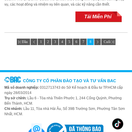
vụ, các hoạt đông và nhiệm vụ liên quan, và các kỹ năng cần thiết.
Tải Miễn Phí
Đầu
1
2
3
4
5
6
7
8
Cuối
CÔNG TY CỔ PHẦN ĐÀO TẠO VÀ TƯ VẤN BAC
Mã số doanh nghiệp:
0312713743 do Sở Kế hoạch & Đầu tư TP.HCM cấp
ngày 28/03/2014
Trụ sở chính:
Lầu 6 - Tòa nhà Thiên Phước 1, 244 Cống Quỳnh, Phường
Bến Thành, HCM.
Chi nhánh:
Lầu 11, Tòa nhà Hải Âu, Số 39B Trường Sơn, Phường Tân Sơn
Nhất, HCM.