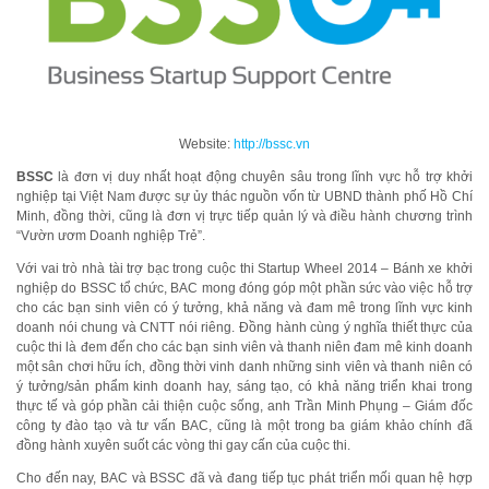
Website:
http://bssc.vn
BSSC
là đơn vị duy nhất hoạt động chuyên sâu trong lĩnh vực hỗ trợ khởi
nghiệp tại Việt Nam được sự ủy thác nguồn vốn từ UBND thành phố Hồ Chí
Minh, đồng thời, cũng là đơn vị trực tiếp quản lý và điều hành chương trình
“Vườn ươm Doanh nghiệp Trẻ”.
Với vai trò nhà tài trợ bạc trong cuộc thi Startup Wheel 2014 – Bánh xe khởi
nghiệp do BSSC tổ chức, BAC mong đóng góp một phần sức vào việc hỗ trợ
cho các bạn sinh viên có ý tưởng, khả năng và đam mê trong lĩnh vực kinh
doanh nói chung và CNTT nói riêng. Đồng hành cùng ý nghĩa thiết thực của
cuộc thi là đem đến cho các bạn sinh viên và thanh niên đam mê kinh doanh
một sân chơi hữu ích, đồng thời
vinh danh những sinh viên và thanh niên có
ý tưởng/sản phẩm kinh doanh hay, sáng tạo, có khả năng triển khai trong
thực tế và góp phần cải thiện cuộc sống, anh Trần Minh Phụng – Giám đốc
công ty đào tạo và tư vấn BAC, cũng là một trong ba giám khảo chính đã
đồng hành xuyên suốt các vòng thi gay cấn của cuộc thi.
Cho đến nay, BAC và BSSC đã và đang tiếp tục phát triển mối quan hệ hợp