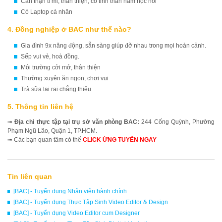
Cẩn thận tỉ mỉ, thân thiện, có tinh thần ham học hỏi
Có Laptop cá nhân
4. Đồng nghiệp ở BAC như thế nào?
Gia đình 9x năng động, sẵn sàng giúp đỡ nhau trong mọi hoàn cảnh.
Sếp vui vẻ, hoà đồng.
Môi trường cởi mở, thân thiện
Thường xuyên ăn ngon, chơi vui
Trà sữa lai rai chẳng thiếu
5. Thông tin liên hệ
➟
Địa chỉ thực tập tại trụ sở văn phòng BAC:
244 Cống Quỳnh, Phường
Phạm Ngũ Lão, Quận 1, TP.HCM.
➟ Các bạn quan tâm có thể
CLICK ỨNG TUYỂN NGAY
Tin liên quan
[BAC] - Tuyển dụng Nhân viên hành chính
[BAC] - Tuyển dụng Thực Tập Sinh Video Editor & Design
[BAC] - Tuyển dụng Video Editor cum Designer