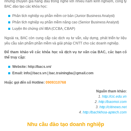
những chuyên gia hàng đầu trong nghề với nhiều năm kinh nghiệm, công ty
BAC đào tạo các khóa học:
Phân tích nghiệp vụ phần mềm cơ bản (Junior Business Analyst)
Phân tích nghiệp vụ phần mềm nâng cao (Senior Business Analyst)
Luyện thi chứng chỉ IIBA (CCBA, CBAP)
Ngoài ra, BAC còn cung cấp các dịch vụ tư vấn, xây dựng, phát triển tư liệu
yêu cầu sản phẩm phần mềm và giải pháp CNTT cho các doanh nghiệp.
Để tham khảo về các khóa học và dịch vụ tư vấn của BAC, các bạn có
thể truy cập:
Website: http://bacs.vn/
Email: info@bacs.vn | bac.trainingba@gmail.com
Hoặc gọi đến số Hotline:
0909310768
Nguồn tham khảo:
1.
http://cic.edu.vn
2.
http://baomoi.com
3.
http://citinews.net
4.
http://bachkhoa-aptech.com
Nhu cầu đào tạo doanh nghiệp