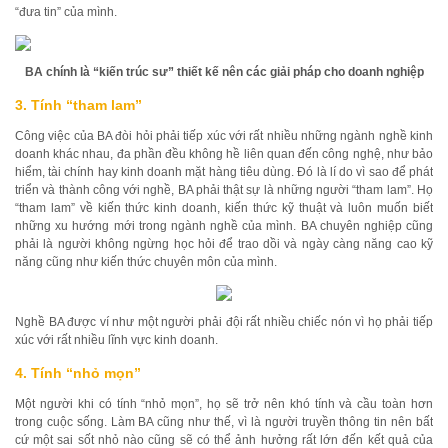
“đưa tin” của mình.
BA chính là “kiến trúc sư” thiết kế nên các giải pháp cho doanh nghiệp
3. Tính “tham lam”
Công việc của BA đòi hỏi phải tiếp xúc với rất nhiều những ngành nghề kinh
doanh khác nhau, đa phần đều không hề liên quan đến công nghệ, như bảo
hiểm, tài chính hay kinh doanh mặt hàng tiêu dùng. Đó là lí do vì sao để phát
triển và thành công với nghề, BA phải thật sự là những người “tham lam”. Họ
“tham lam” về kiến thức kinh doanh, kiến thức kỹ thuật và luôn muốn biết
những xu hướng mới trong ngành nghề của mình. BA chuyên nghiệp cũng
phải là người không ngừng học hỏi để trao dồi và ngày càng năng cao kỹ
năng cũng như kiến thức chuyên môn của mình.
Nghề BA được ví như một người phải đội rất nhiều chiếc nón vì họ phải tiếp
xúc với rất nhiều lĩnh vực kinh doanh.
4. Tính “nhỏ mọn”
Một người khi có tính “nhỏ mọn”, họ sẽ trở nên khó tính và cầu toàn hơn
trong cuộc sống. Làm BA cũng như thế, vì là người truyền thông tin nên bất
cứ một sai sốt nhỏ nào cũng sẽ có thể ảnh hưởng rất lớn đến kết quả của