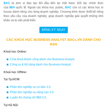
BAC
là đơn vị đào tạo BA đầu tiên tại Việt Nam. Đối tác chính thức
của
IIBA
quốc tế. Ngoài các khóa học public,
BAC
còn có các khóa học in
house dành riêng cho từng doanh nghiệp. Chương trình được thiết kế riêng
theo yêu cầu của doanh nghiệp, giúp doanh nghiệp giải quyết những khó
khăn và tư vấn phát triển.
CÁC KHOÁ HỌC BUSINESS ANALYST BACs.VN DÀNH CHO
BẠN
Khoá học Online:
Chìa khoá thành công dành cho Business Analyst
.
Công cụ & Kỹ năng dành cho Business Analyst
.
Khoá học Offline:
Tại Tp.HCM:
Phân tích nghiệp vụ cơ bản 3.0
.
Phân tích nghiệp vụ nâng cao 3.0
.
Luyện thi chứng chỉ IIBA 3.0
.
Tại Hà Nội: