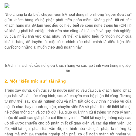
Như chúng ta đã biết, chuyên viên BA hoạt động như những “người đưa thư”
giữa khách hàng và bộ phận phát triển phần mềm. Không phải tất cả các
khách hàng mà BA làm việc đều có hiểu biết về công nghệ thông tin (CNTT)
và không phải bất cứ lập trình viên nào cũng có hiểu biết về quy trình nghiệp
vụ của nhiều lĩnh vực khác nhau. Vì thế, khả năng hiểu rõ “ngôn ngữ” của
khách hàng để truyền tải một cách chính xác nhất chính là điều kiện tiên
quyết cho những ai muốn theo đuổi ngành này.
BA chính là chiếc cầu nối giữa khách hàng và các lập trình viên trong một dự
án
2. Một “kiến trúc sư” tài năng
Trong xây dựng, kiến trúc sư là người nắm rõ yêu cầu của khách hàng, phác
họa bản vẽ cấu trúc công trình, sau đó chuyển cho bộ phận thi công. Tương
tự như thế, sau khi đã nghiên cứu và nắm bắt các quy trình nghiệp vụ của
một tổ chức hay doanh nghiệp, chuyên viên BA sẽ phân tích để thiết kế một
hệ thống thông tin và cơ sở dữ liệu, giúp quá trình xử lí thông tin hợp lý hơn,
hoặc đề xuất các giải pháp cải tiến quy trình. Thiết kế này hệ thống này sau
đó sẽ được chuyển cho bộ phận thiết kế giao diện và các lập trình viên. Do
đó, viết tài liệu, phân tích vấn đề, mô hình hóa các giải pháp là những kỹ
năng mà một BA chuyên nghiệp cần phải có để hoàn thành tốt nhiệm vụ