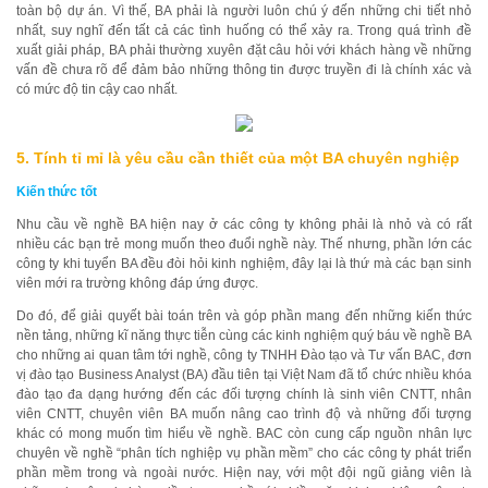
toàn bộ dự án. Vì thế, BA phải là người luôn chú ý đến những chi tiết nhỏ
nhất, suy nghĩ đến tất cả các tình huống có thể xảy ra. Trong quá trình đề
xuất giải pháp, BA phải thường xuyên đặt câu hỏi với khách hàng về những
vấn đề chưa rõ để đảm bảo những thông tin được truyền đi là chính xác và
có mức độ tin cậy cao nhất.
5. Tính tỉ mỉ là yêu cầu cần thiết của một BA chuyên nghiệp
Kiến thức tốt
Nhu cầu về nghề BA hiện nay ở các công ty không phải là nhỏ và có rất
nhiều các bạn trẻ mong muốn theo đuổi nghề này. Thế nhưng, phần lớn các
công ty khi tuyển BA đều đòi hỏi kinh nghiệm, đây lại là thứ mà các bạn sinh
viên mới ra trường không đáp ứng được.
Do đó, để giải quyết bài toán trên và góp phần mang đến những kiến thức
nền tảng, những kĩ năng thực tiễn cùng các kinh nghiệm quý báu về nghề BA
cho những ai quan tâm tới nghề, công ty TNHH Đào tạo và Tư vấn BAC, đơn
vị đào tạo Business Analyst (BA) đầu tiên tại Việt Nam đã tổ chức nhiều khóa
đào tạo đa dạng hướng đến các đối tượng chính là sinh viên CNTT, nhân
viên CNTT, chuyên viên BA muốn nâng cao trình độ và những đối tượng
khác có mong muốn tìm hiểu về nghề. BAC còn cung cấp nguồn nhân lực
chuyên về nghề “phân tích nghiệp vụ phần mềm” cho các công ty phát triển
phần mềm trong và ngoài nước. Hiện nay, với một đội ngũ giảng viên là