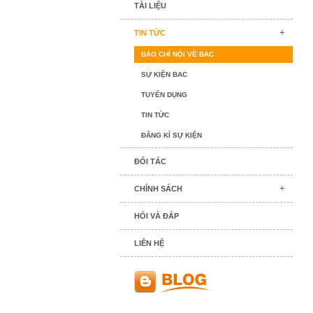
TÀI LIỆU
TIN TỨC
BÁO CHÍ NÓI VỀ BAC
SỰ KIỆN BAC
TUYỂN DỤNG
TIN TỨC
ĐĂNG KÍ SỰ KIỆN
ĐỐI TÁC
CHÍNH SÁCH
HỎI VÀ ĐÁP
LIÊN HỆ