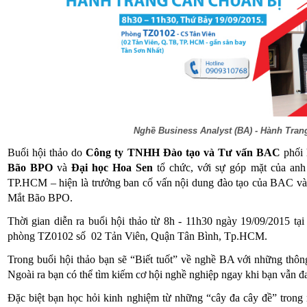
Nghề Business Analyst (BA) - Hành Tran
Buổi hội thảo do
Công ty TNHH Đào tạo và Tư vấn BAC
phối 
Bão BPO
và
Đại học Hoa Sen
tổ chức, với sự góp mặt của anh
TP.HCM – hiện là trưởng ban cố vấn nội dung đào tạo của BAC v
Mắt Bão BPO.
Thời gian diễn ra buổi hội thảo từ 8h - 11h30 ngày 19/09/2015 tạ
phòng TZ0102 số 02 Tản Viên, Quận Tân Bình, Tp.HCM.
Trong buổi hội thảo bạn sẽ “Biết tuốt” về nghề BA với những thông 
Ngoài ra bạn có thể tìm kiếm cơ hội nghề nghiệp ngay khi bạn vẫn đ
Đặc biệt bạn học hỏi kinh nghiệm từ những “cây đa cây đề” trong 