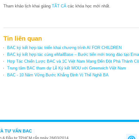
Tham khảo lịch khai giảng
TẤT CẢ
các khóa học mới nhất.
Tin liên quan
BAC ký kết hợp tác triển khai chương trình AI FOR CHILDREN
BAC ký kết hợp tác cùng eMailBase – Bước tiến mới trong đào tạo Emai
Hợp Tác Chiến Lược BAC và 1C Việt Nam Mang Đến Đột Phá Thành C
Trung tâm BAC tham dự Lễ Ký kết MOU với Greenwich Việt Nam
BAC - 10 Năm Vững Bước Khẳng Định Vị Thế Nghề BA
VÀ TƯ VẤN BAC
 & Đầu tư TP.HCM cấp ngày 28/03/2014