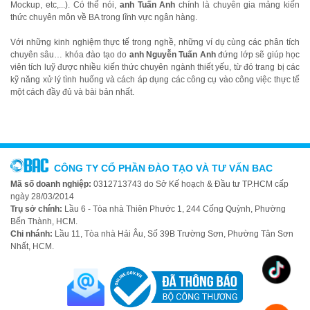
Mockup, etc,...). Có thể nói,
anh Tuấn Anh
chính là chuyên gia mảng kiến
thức chuyên môn về BA trong lĩnh vực ngân hàng.
Với những kinh nghiệm thực tế trong nghề, những ví dụ cùng các phân tích
chuyên sâu… khóa đào tạo do
anh Nguyễn Tuấn Anh
đứng lớp sẽ giúp học
viên tích luỹ được nhiều kiến thức chuyên ngành thiết yếu, từ đó trang bị các
kỹ năng xử lý tình huống và cách áp dụng các công cụ vào công việc thực tế
một cách đầy đủ và bài bản nhất.
CÔNG TY CỔ PHẦN ĐÀO TẠO VÀ TƯ VẤN BAC
Mã số doanh nghiệp:
0312713743 do Sở Kế hoạch & Đầu tư TP.HCM cấp
ngày 28/03/2014
Trụ sở chính:
Lầu 6 - Tòa nhà Thiên Phước 1, 244 Cống Quỳnh, Phường
Bến Thành, HCM.
Chi nhánh:
Lầu 11, Tòa nhà Hải Âu, Số 39B Trường Sơn, Phường Tân Sơn
Nhất, HCM.