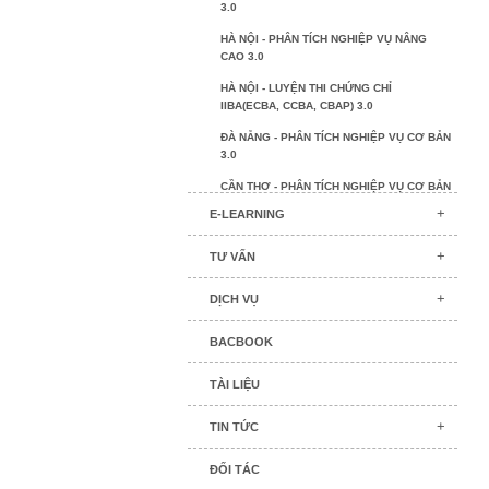
3.0
HÀ NỘI - PHÂN TÍCH NGHIỆP VỤ NÂNG
CAO 3.0
HÀ NỘI - LUYỆN THI CHỨNG CHỈ
IIBA(ECBA, CCBA, CBAP) 3.0
ĐÀ NẴNG - PHÂN TÍCH NGHIỆP VỤ CƠ BẢN
3.0
CẦN THƠ - PHÂN TÍCH NGHIỆP VỤ CƠ BẢN
3.0
E-LEARNING
BA CHO NGÀNH NGÂN HÀNG
TƯ VẤN
BA CHO NGÀNH BẢO HIỂM
DỊCH VỤ
CHUYÊN GIA ỨNG DỤNG AGILE
ƯỚC LƯỢNG PHẦN MỀM
BACBOOK
QUẢN TRỊ QUY TRÌNH NGHIỆP VỤ
TÀI LIỆU
BA & PM PHỐI HỢP HOÀN THIỆN
PHÂN TÍCH VÀ TRỰC QUAN HÓA DỮ LIỆU
TIN TỨC
VỚI TABLEAU
ĐỐI TÁC
CHUYÊN GIA BSC-KPI NỘI BỘ