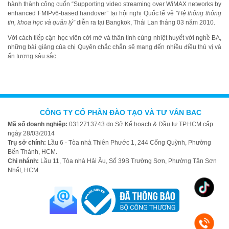
hành thành công cuốn “Supporting video streaming over WiMAX networks by
enhanced FMIPv6-based handover” tại hội nghị Quốc tế về
“Hệ thông thông
tin, khoa học và quản lý”
diễn ra tại Bangkok, Thái Lan tháng 03 năm 2010.
Với cách tiếp cận học viên cởi mở và thân tình cùng nhiệt huyết với nghề BA,
những bài giảng của chị Quyên chắc chắn sẽ mang đến nhiều điều thú vị và
ấn tượng sâu sắc.
CÔNG TY CỔ PHẦN ĐÀO TẠO VÀ TƯ VẤN BAC
Mã số doanh nghiệp:
0312713743 do Sở Kế hoạch & Đầu tư TP.HCM cấp
ngày 28/03/2014
Trụ sở chính:
Lầu 6 - Tòa nhà Thiên Phước 1, 244 Cống Quỳnh, Phường
Bến Thành, HCM.
Chi nhánh:
Lầu 11, Tòa nhà Hải Âu, Số 39B Trường Sơn, Phường Tân Sơn
Nhất, HCM.