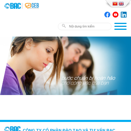
CÔNG TY CỔ PHẦN ĐÀO TẠO VÀ TƯ VẤN BAC