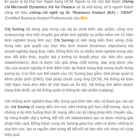
tin quản lý tại Đại học Ngân hàng HCM. Ngoài ra chị còn đạt được
chứng
chỉ Microsoft Dynamics AX for Finance
và là một trong số ít người thành
công sở hữu
chứng chỉ nghề uy tín “Business Analyst (BA) – CBAP"
(Certified Business Analyst Professional) của
IIBA
.
Chị Sương
đã đóng góp trong các dự án phát triển sản phẩm, cũng như
outsourcing như một chuyên gia phân tích nghiệp vụ phần mềm với 10 năm
kinh nghiệm trong lĩnh vực.
Chị Sương
có nền tảng kiến thức vững chắc
trong việc giải quyết các mục tiêu kinh doanh (business objectives) mà
doanh nghiệp đang thực hiện. Đồng thời chị có nhiều kinh nghiệm trong việc
trao đổi kiến thức, truyền đạt ý tưởng và thuyết phục các bên liên quan
(stakeholders), đưa ra được các giải pháp chất lượng, đáp ứng được yêu
cầu của doanh nghiệp ở thời điểm hiện tại thành trạng thái mong muốn trong
tương lai. Các lĩnh vực thế mạnh của chị Sương bao gồm: Giải pháp quản lý
kênh phân phối (DMS), Giải pháp chuổi cung ứng (SCM), Hệ thống kế toán
Việt Nam, Hoá đơn điện tử Việt Nam và Ấn Độ, Hệ thống tích điểm khách
hàng thân thiết, và Hệ thống quản lý thông tin sản phẩm (catalog).
Với những kinh nghiệm thực tiễn trong quá trình làm việc và tham gia các dự
án,
chị Sương
sẽ mang đến cho học viên những giờ học chất lượng, đưa ra
những ví dụ tình huống thực tế, mang đến các kỹ năng phân tích chuyên sâu,
kỹ năng truyền đạt ý tưởng, kết nối với stakeholders tạo ra được những giải
pháp hiệu quả. Đồng hành cùng chị Sương giúp học viên có được những tư
duy tích cực, tạo ra nguồn cảm hứng để kết nối và làm việc với nhau vô cùng
hiệu quả.