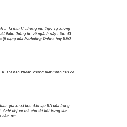
ech ... là dân IT nhưng em thực sự không
iết thêm thông tin về ngành này ! Em đã
à một dạng của Marketing Online hay SEO
B.A. Tôi băn khoăn không biết mình cần có
 tham gia khoá học đào tạo BA của trung
. Anh/ chị có thể cho tôi hỏi trung tâm
nh cảm ơn.