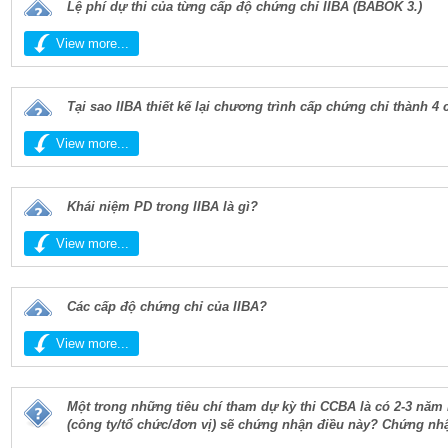
Lệ phí dự thi của từng cấp độ chứng chỉ IIBA (BABOK 3.)
View more...
Tại sao IIBA thiết kế lại chương trình cấp chứng chỉ thành 4
View more...
Khái niệm PD trong IIBA là gì?
View more...
Các cấp độ chứng chỉ của IIBA?
View more...
Một trong những tiêu chí tham dự kỳ thi CCBA là có 2-3 năm
(công ty/tổ chức/đơn vị) sẽ chứng nhận điều này? Chứng nh