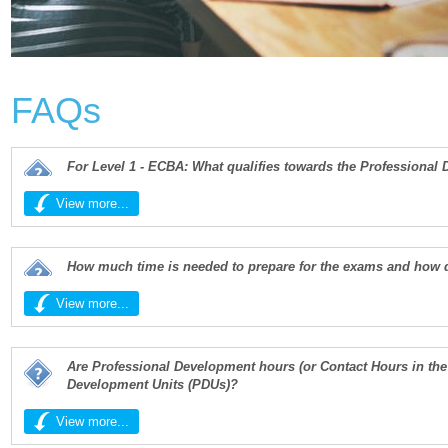
FAQs
For Level 1 - ECBA: What qualifies towards the Professiona
View more...
How much time is needed to prepare for the exams and how 
View more...
Are Professional Development hours (or Contact Hours in the 
Development Units (PDUs)?
View more...