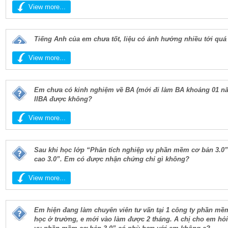
View more...
Tiếng Anh của em chưa tốt, liệu có ảnh hưởng nhiều tới quá
View more...
Em chưa có kinh nghiệm về BA (mới đi làm BA khoảng 01 năm)
IIBA được không?
View more...
Sau khi học lớp “Phân tích nghiệp vụ phần mềm cơ bản 3.0
cao 3.0”. Em có được nhận chứng chỉ gì không?
View more...
Em hiện đang làm chuyên viên tư vấn tại 1 công ty phần mềm
học ở trường, e mới vào làm được 2 tháng. A chị cho em hỏi