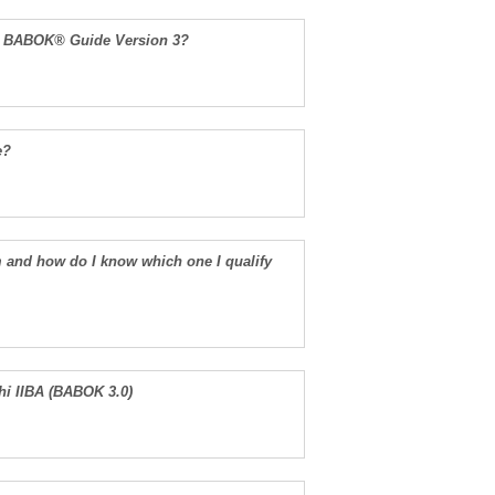
nd BABOK® Guide Version 3?
e?
am and how do I know which one I qualify
hỉ IIBA (BABOK 3.0)