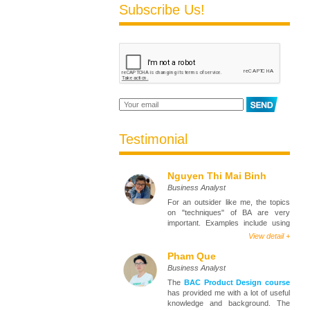
Subscribe Us!
Testimonial
Nguyen Thi Mai Binh
Business Analyst
For an outsider like me, the topics
on "techniques" of BA are very
important. Examples include using
diagrams to model the requirement,
View detail +
write User Story / Use case, etc.
Pham Que
At the course of
Fundamental
Business Analyst
Business Analysis
, I met Mr. Loc,
The
BAC Product Design course
a very enthusiastic and caring
has provided me with a lot of useful
person. In addition to sharing
knowledge and background. The
practical experiences in class, he