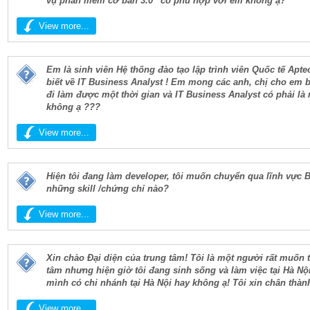
vụ phần mềm cơ bản 3.0” có phù hợp với em không ạ?
View more...
Em là sinh viên Hệ thống đào tạo lập trình viên Quốc tế Apt
biết về IT Business Analyst ! Em mong các anh, chị cho em b
đi làm được một thời gian và IT Business Analyst có phải l
không ạ ???
View more...
Hiện tôi đang làm developer, tôi muốn chuyển qua lĩnh vực 
những skill /chứng chỉ nào?
View more...
Xin chào Đại diện của trung tâm! Tôi là một người rất muốn
tâm nhưng hiện giờ tôi đang sinh sống và làm việc tại Hà Nội
mình có chi nhánh tại Hà Nội hay không ạ! Tôi xin chân thà
View more...