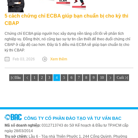
5 cách chứng chỉ ECBA giúp bạn chuẩn bị cho kỳ thi
CBAP
Chứng chỉ ECBA giúp người học xây dựng nền tảng cốt lõi về phân tích
nghiệp vụ. Đồng thời, nó cũng tạo sự tự tin cần thiết để theo đuổi chứng chỉ
CBAP ở cấp độ cao hơn. Đây là 5 điều mà ECBA sẽ giúp bạn chuẩn bị cho
kỳ thi CBAP.
Feb 03, 2026
Xem thêm
Đầu
1
2
3
4
5
6
7
8
9
10
Cuối
CÔNG TY CỔ PHẦN ĐÀO TẠO VÀ TƯ VẤN BAC
Mã số doanh nghiệp:
0312713743 do Sở Kế hoạch & Đầu tư TP.HCM cấp
ngày 28/03/2014
Trụ sở chính:
Lầu 6 - Tòa nhà Thiên Phước 1, 244 Cống Quỳnh, Phường