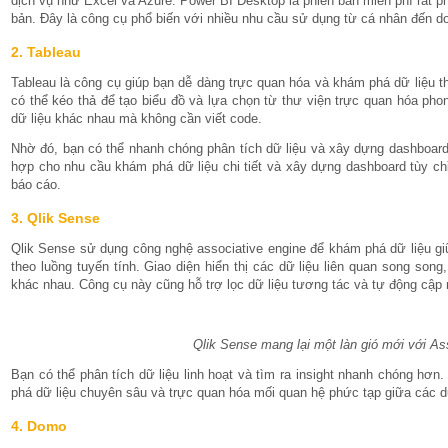
dịch vụ như Excel và Azure. Power BI Desktop là phiên bản miễn phí rất p
bản. Đây là công cụ phổ biến với nhiều nhu cầu sử dụng từ cá nhân đến do
2. Tableau
Tableau là công cụ giúp bạn dễ dàng trực quan hóa và khám phá dữ liệu th
có thể kéo thả để tạo biểu đồ và lựa chọn từ thư viện trực quan hóa pho
dữ liệu khác nhau mà không cần viết code.
Nhờ đó, bạn có thể nhanh chóng phân tích dữ liệu và xây dựng dashboard 
hợp cho nhu cầu khám phá dữ liệu chi tiết và xây dựng dashboard tùy ch
báo cáo.
3. Qlik Sense
Qlik Sense sử dụng công nghệ associative engine để khám phá dữ liệu giữ
theo luồng tuyến tính. Giao diện hiển thị các dữ liệu liên quan song song
khác nhau. Công cụ này cũng hỗ trợ lọc dữ liệu tương tác và tự động cập nh
Qlik Sense mang lại một làn gió mới với As
Bạn có thể phân tích dữ liệu linh hoạt và tìm ra insight nhanh chóng hơ
phá dữ liệu chuyên sâu và trực quan hóa mối quan hệ phức tạp giữa các dữ
4. Domo