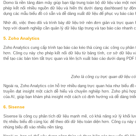
Domo là nền tảng đám mây giúp bạn tập trung toàn bộ dữ liệu vào một nơi
phép kết nối nhiều nguồn dữ liệu và hiển thị dưới dạng dashboard tự độn
dụng các mẫu biểu đồ có sẵn và dễ dàng xuất dữ liệu để phục vụ báo cáo h
Nhờ đó, việc theo dõi và trình bày dữ liệu trở nên đơn giản và trực qua
hợp với doanh nghiệp cần quản lý dữ liệu tập trung và tạo báo cáo nhanh c
5. Zoho Analytics
Zoho Analytics cung cấp trình tạo báo cáo kéo thả cùng các công cụ phân t
hơn. Công cụ này cho phép kết nối dữ liệu từ bảng tính, cơ sở dữ liệu
thể tạo các bản tóm tắt trực quan và lên lịch xuất báo cáo dưới dạng PDF 
Zoho là công cụ trực quan dữ liệu có
Ngoài ra, Zoho Analytics còn hỗ trợ nhiều dạng trực quan hóa như biểu đồ
truyền đạt insight một cách dễ hiểu và chuyên nghiệp hơn. Zoho phù hợp
của AI, giúp bạn khám phá insight một cách có định hướng và dễ dàng triể
6. Sisense
Sisense là công cụ phân tích dữ liệu mạnh mẽ, có khả năng xử lý khối lư
thị nhiều biểu đồ cùng lúc để theo dõi dữ liệu toàn diện hơn. Công cụ nà
nhúng biểu đồ vào nhiều nền tảng.