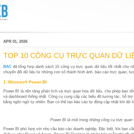
APR 01, 2026
TOP 10 CÔNG CỤ TRỰC QUAN DỮ LIỆ
BAC
đã tổng hợp danh sách 15 công cụ trực quan dữ liệu tốt nhất cho n
chuyển đổi dữ liệu từ những con số thành hình ảnh, báo cáo trực quan, tư
1. Microsoft Power BI
Power BI là nền tảng phân tích và trực quan hóa dữ liệu, cho phép bạn t
và dashboard thống nhất. Công cụ cung cấp các biểu đồ tương tác, hỗ trợ 
bằng ngôn ngữ tự nhiên. Bạn có thể tạo báo cáo tự động cập nhật khi dữ li
Power BI là một trong những công cụ trực quan 
Power BI phù hợp với nhu cầu báo cáo doanh nghiệp. Đặc biệt, khi bạn cầ