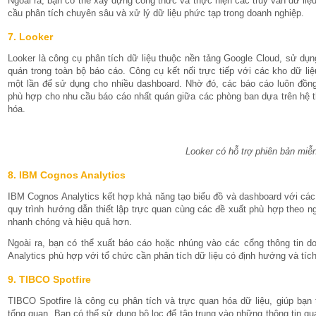
Ngoài ra, bạn có thể xây dựng công thức và thực hiện các truy vấn dữ liệu 
cầu phân tích chuyên sâu và xử lý dữ liệu phức tạp trong doanh nghiệp.
7. Looker
Looker là công cụ phân tích dữ liệu thuộc nền tảng Google Cloud, sử dụ
quán trong toàn bộ báo cáo. Công cụ kết nối trực tiếp với các kho dữ l
một lần để sử dụng cho nhiều dashboard. Nhờ đó, các báo cáo luôn đồng
phù hợp cho nhu cầu báo cáo nhất quán giữa các phòng ban dựa trên hệ th
hóa.
Looker có hỗ trợ phiên bản miễ
8. IBM Cognos Analytics
IBM Cognos Analytics kết hợp khả năng tạo biểu đồ và dashboard với các 
quy trình hướng dẫn thiết lập trực quan cùng các đề xuất phù hợp theo 
nhanh chóng và hiệu quả hơn.
Ngoài ra, bạn có thể xuất báo cáo hoặc nhúng vào các cổng thông tin d
Analytics phù hợp với tổ chức cần phân tích dữ liệu có định hướng và tích
9. TIBCO Spotfire
TIBCO Spotfire là công cụ phân tích và trực quan hóa dữ liệu, giúp bạn 
tổng quan. Bạn có thể sử dụng bộ lọc để tập trung vào những thông tin q