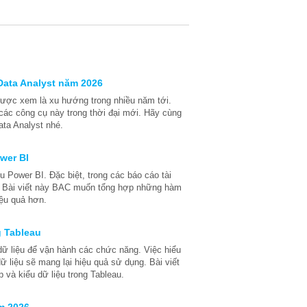
Data Analyst năm 2026
 được xem là xu hướng trong nhiều năm tới.
ác công cụ này trong thời đại mới. Hãy cùng
ta Analyst nhé.
wer BI
 Power BI. Đặc biệt, trong các báo cáo tài
ọng. Bài viết này BAC muốn tổng hợp những hàm
ệu quả hơn.
g Tableau
dữ liệu để vận hành các chức năng. Việc hiểu
ữ liệu sẽ mang lại hiệu quả sử dụng. Bài viết
p và kiểu dữ liệu trong Tableau.