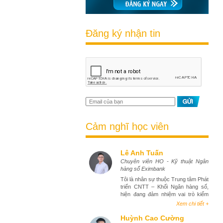
Đăng ký nhận tin
Cảm nghĩ học viên
Lê Anh Tuấn
Chuyên viên HO - Kỹ thuật Ngân
hàng số Eximbank
Tôi là nhân sự thuộc Trung tâm Phát
triển CNTT – Khối Ngân hàng số,
hiện đang đảm nhiệm vai trò kiểm
thử phần mềm (tester). Việc tham
Xem chi tiết +
gia khóa học Business Analyst đã
mang lại cho tôi góc nhìn toàn diện
Huỳnh Cao Cường