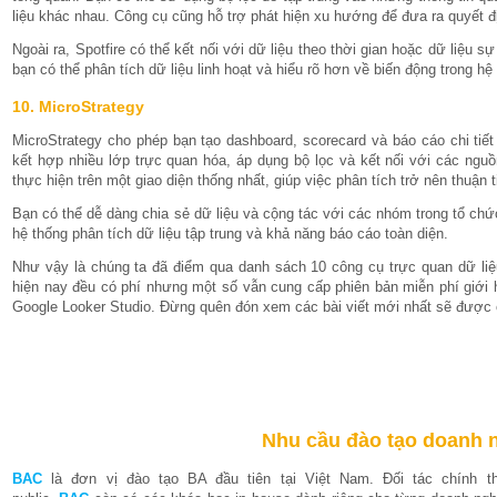
liệu khác nhau. Công cụ cũng hỗ trợ phát hiện xu hướng để đưa ra quyết đ
Ngoài ra, Spotfire có thể kết nối với dữ liệu theo thời gian hoặc dữ liệu 
bạn có thể phân tích dữ liệu linh hoạt và hiểu rõ hơn về biến động trong hệ
10. MicroStrategy
MicroStrategy cho phép bạn tạo dashboard, scorecard và báo cáo chi tiết
kết hợp nhiều lớp trực quan hóa, áp dụng bộ lọc và kết nối với các nguồ
thực hiện trên một giao diện thống nhất, giúp việc phân tích trở nên thuận 
Bạn có thể dễ dàng chia sẻ dữ liệu và cộng tác với các nhóm trong tổ ch
hệ thống phân tích dữ liệu tập trung và khả năng báo cáo toàn diện.
Như vậy là chúng ta đã điểm qua danh sách 10 công cụ trực quan dữ liệ
hiện nay đều có phí nhưng một số vẫn cung cấp phiên bản miễn phí giới
Google Looker Studio. Đừng quên đón xem các bài viết mới nhất sẽ được
Nhu cầu đào tạo doanh 
BAC
là đơn vị đào tạo BA đầu tiên tại Việt Nam. Đối tác chính 