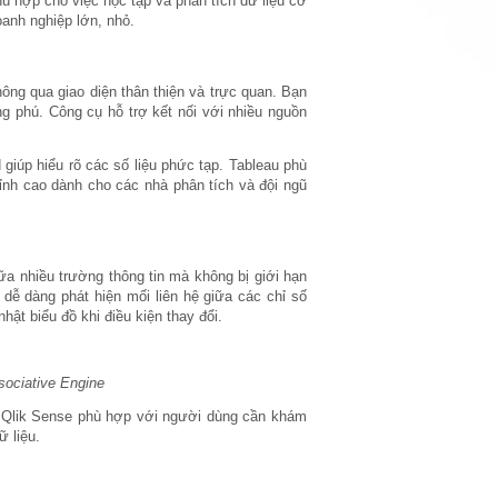
hù hợp cho việc học tập và phân tích dữ liệu cơ
anh nghiệp lớn, nhỏ.
ông qua giao diện thân thiện và trực quan. Bạn
ng phú. Công cụ hỗ trợ kết nối với nhiều nguồn
giúp hiểu rõ các số liệu phức tạp. Tableau phù
ỉnh cao dành cho các nhà phân tích và đội ngũ
a nhiều trường thông tin mà không bị giới hạn
, dễ dàng phát hiện mối liên hệ giữa các chỉ số
ật biểu đồ khi điều kiện thay đổi.
sociative Engine
n. Qlik Sense phù hợp với người dùng cần khám
 liệu.