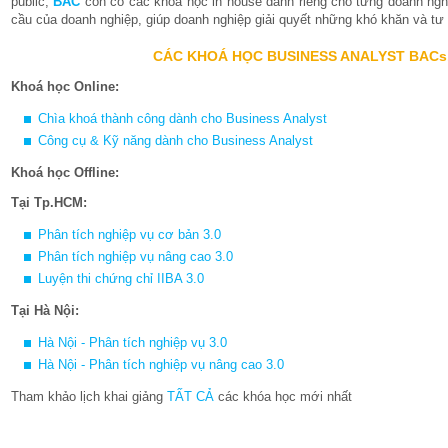
public,
BAC
còn có các khóa học in house dành riêng cho từng doanh nghi
cầu của doanh nghiệp, giúp doanh nghiệp giải quyết những khó khăn và tư v
CÁC KHOÁ HỌC BUSINESS ANALYST BACs
Khoá học Online:
Chìa khoá thành công dành cho Business Analyst
Công cụ & Kỹ năng dành cho Business Analyst
Khoá học Offline:
Tại Tp.HCM:
Phân tích nghiệp vụ cơ bản 3.0
Phân tích nghiệp vụ nâng cao 3.0
Luyện thi chứng chỉ IIBA 3.0
Tại Hà Nội:
Hà Nội - Phân tích nghiệp vụ 3.0
Hà Nội - Phân tích nghiệp vụ nâng cao 3.0
Tham khảo lịch khai giảng
TẤT CẢ
các khóa học mới nhất