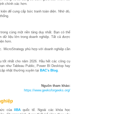
ịnh chính xác hơn.
sự kiện để cung cấp bức tranh toàn diện. Nhờ đó,
 thống.
 trong cùng một nền tảng duy nhất. Bạn có thể
n dữ liệu lớn trong doanh nghiệp. Tất cả được
tiện hơn.
ức. MicroStrategy phù hợp với doanh nghiệp cần
u tốt nhất cho năm 2026. Hầu hết các công cụ
 hạn như Tableau Public, Power BI Desktop hay
 cập nhật thường xuyên tại
BAC's Blog
.
Nguồn tham khảo:
https://www.geeksforgeeks.org/
nghiệp
thức của
IIBA
quốc tế. Ngoài các khóa học