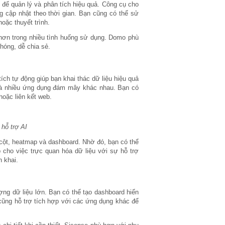
 để quản lý và phân tích hiệu quả. Công cụ cho
g cập nhật theo thời gian. Bạn cũng có thể sử
oặc thuyết trình.
n hơn trong nhiều tình huống sử dụng. Domo phù
hóng, dễ chia sẻ.
ích tự động giúp bạn khai thác dữ liệu hiệu quả
 và nhiều ứng dụng đám mây khác nhau. Bạn có
hoặc liên kết web.
 hỗ trợ AI
 cột, heatmap và dashboard. Nhờ đó, bạn có thể
 cho việc trực quan hóa dữ liệu với sự hỗ trợ
n khai.
ợng dữ liệu lớn. Bạn có thể tạo dashboard hiển
y cũng hỗ trợ tích hợp với các ứng dụng khác để