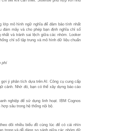
chi tiết khi cần thiết. Sisense phù hợp với nhu
ng lớp mô hình ngữ nghĩa để đảm bảo tính nhất
iệu đám mây và cho phép bạn định nghĩa chỉ số
 nhất và tránh sai lệch giữa các nhóm. Looker
ống chỉ số tập trung và mô hình dữ liệu chuẩn
n phí
gợi ý phân tích dựa trên AI. Công cụ cung cấp
ngữ cảnh. Nhờ đó, bạn có thể xây dựng báo cáo
oanh nghiệp để sử dụng linh hoạt. IBM Cognos
 hợp sâu trong hệ thống nội bộ.
theo dõi nhiều biểu đồ cùng lúc để có cái nhìn
uan trọng và dễ dàng so sánh giữa các nhóm dữ