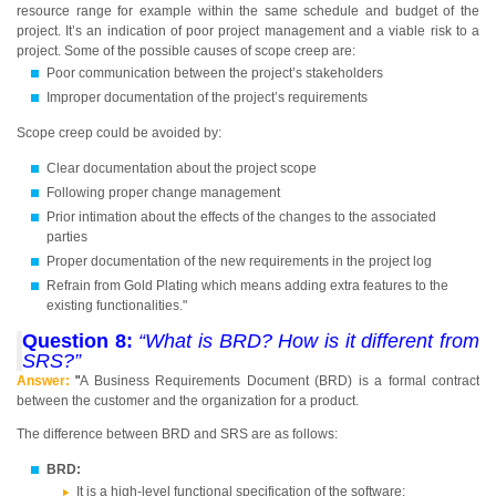
resource range for example within the same schedule and budget of the
project. It’s an indication of poor project management and a viable risk to a
project. Some of the possible causes of scope creep are:
Poor communication between the project’s stakeholders
Improper documentation of the project’s requirements
Scope creep could be avoided by:
Clear documentation about the project scope
Following proper change management
Prior intimation about the effects of the changes to the associated
parties
Proper documentation of the new requirements in the project log
Refrain from Gold Plating which means adding extra features to the
existing functionalities."
Question 8:
“What is BRD? How is it different from
SRS?”
Answer:
"
A Business Requirements Document (BRD) is a formal contract
between the customer and the organization for a product.
The difference between BRD and SRS are as follows:
BRD:
It is a high-level functional specification of the software;