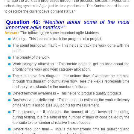
manage the work as it progresses through the process. Besides, it works as a
scheduling system in Agile just-in-time production. The Kanban board is used
to describe the current development status."
Question 46:
“Mention about some of the most
important agile metrics?”
Answer:
"
The following are some important agile Matrices
Velocity – This is used to track the progress of a project
The sprint burndown matric – This helps to track the work done with the
sprint.
The priority of the work
Work category allocation – This metric helps to get an idea about the
priority of the work and work category allocation.
The cumulative flow diagram – the uniform flow of work can be checked
through this diagram of cumulative flow. Here the x-axis represents time
and the y-axis stands for the number of efforts.
Defect removal awareness – This helps to produce quality products.
Business value delivered – This is used to estimate the work efficiency
of the team. It associates 100 points for measurement.
Time coverage – It estimates the amount of time invested in coding
during testing. It is the ratio of the number of lines of code called by the
test suite to the number of relative lines of codes.
Defect resolution time – This is the turnaround time for detecting and