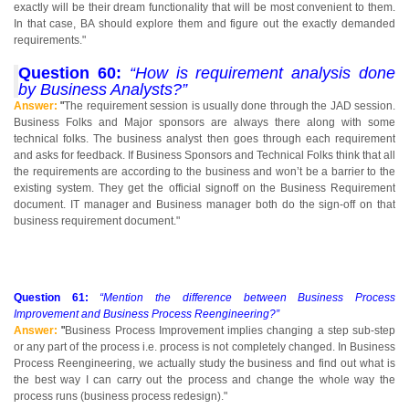
exactly will be their dream functionality that will be most convenient to them.
In that case, BA should explore them and figure out the exactly demanded
requirements."
Question 60:
“How is requirement analysis done
by Business Analysts?”
Answer:
"
The requirement session is usually done through the JAD session.
Business Folks and Major sponsors are always there along with some
technical folks. The business analyst then goes through each requirement
and asks for feedback. If Business Sponsors and Technical Folks think that all
the requirements are according to the business and won’t be a barrier to the
existing system. They get the official signoff on the Business Requirement
document. IT manager and Business manager both do the sign-off on that
business requirement document."
Question 61:
“Mention the difference between Business Process
Improvement and Business Process Reengineering?”
Answer:
"
Business Process Improvement implies changing a step sub-step
or any part of the process i.e. process is not completely changed. In Business
Process Reengineering, we actually study the business and find out what is
the best way I can carry out the process and change the whole way the
process runs (business process redesign)."