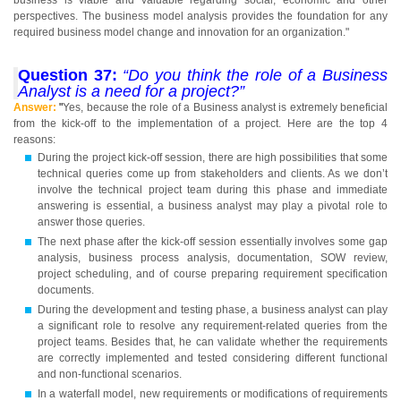
business is viable and valuable regarding social, economic and other
perspectives. The business model analysis provides the foundation for any
required business model change and innovation for an organization."
Question 37:
“Do you think the role of a Business
Analyst is a need for a project?”
Answer:
"
Yes, because the role of a Business analyst is extremely beneficial
from the kick-off to the implementation of a project. Here are the top 4
reasons:
During the project kick-off session, there are high possibilities that some
technical queries come up from stakeholders and clients. As we don’t
involve the technical project team during this phase and immediate
answering is essential, a business analyst may play a pivotal role to
answer those queries.
The next phase after the kick-off session essentially involves some gap
analysis, business process analysis, documentation, SOW review,
project scheduling, and of course preparing requirement specification
documents.
During the development and testing phase, a business analyst can play
a significant role to resolve any requirement-related queries from the
project teams. Besides that, he can validate whether the requirements
are correctly implemented and tested considering different functional
and non-functional scenarios.
In a waterfall model, new requirements or modifications of requirements