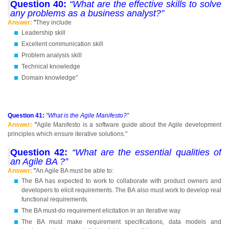
Question 40:
“What are the effective skills to solve
any problems as a business analyst?”
Answer:
"
They include
Leadership skill
Excellent communication skill
Problem analysis skill
Technical knowledge
Domain knowledge"
Question 41:
“What is the Agile Manifesto?”
Answer:
"
Agile Manifesto is a software guide about the Agile development
principles which ensure iterative solutions."
Question 42:
“What are the essential qualities of
an Agile BA ?”
Answer:
"
An Agile BA must be able to:
The BA has expected to work to collaborate with product owners and
developers to elicit requirements. The BA also must work to develop real
functional requirements.
The BA must-do requirement elicitation in an iterative way
The BA must make requirement specifications, data models and