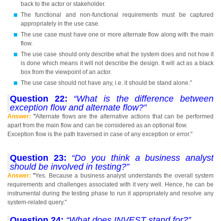
back to the actor or stakeholder.
The functional and non-functional requirements must be captured
appropriately in the use case.
The use case must have one or more alternate flow along with the main
flow.
The use case should only describe what the system does and not how it
is done which means it will not describe the design. It will act as a black
box from the viewpoint of an actor.
The use case should not have any, i.e. it should be stand alone."
Question 22:
“What is the difference between
exception flow and alternate flow?”
Answer:
"
Alternate flows are the alternative actions that can be performed
apart from the main flow and can be considered as an optional flow.
Exception flow is the path traversed in case of any exception or error."
Question 23:
“Do you think a business analyst
should be involved in testing?”
Answer:
"
Yes. Because a business analyst understands the overall system
requirements and challenges associated with it very well. Hence, he can be
instrumental during the testing phase to run it appropriately and resolve any
system-related query."
Question 24:
“What does INVEST stand for?”