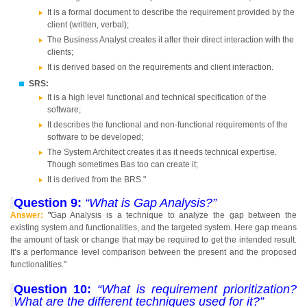
It is a formal document to describe the requirement provided by the
client (written, verbal);
The Business Analyst creates it after their direct interaction with the
clients;
It is derived based on the requirements and client interaction.
SRS:
It is a high level functional and technical specification of the
software;
It describes the functional and non-functional requirements of the
software to be developed;
The System Architect creates it as it needs technical expertise.
Though sometimes Bas too can create it;
It is derived from the BRS."
Question 9:
“What is Gap Analysis?”
Answer:
"
Gap Analysis is a technique to analyze the gap between the
existing system and functionalities, and the targeted system. Here gap means
the amount of task or change that may be required to get the intended result.
It’s a performance level comparison between the present and the proposed
functionalities."
Question 10:
“What is requirement prioritization?
What are the different techniques used for it?”