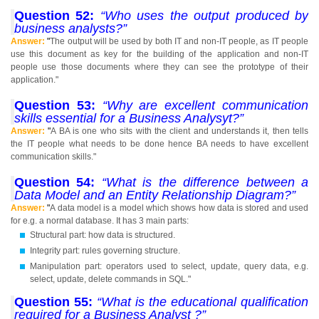
Question 52:
“Who uses the output produced by
business analysts?”
Answer:
"
The output will be used by both IT and non-IT people, as IT people
use this document as key for the building of the application and non-IT
people use those documents where they can see the prototype of their
application."
Question 53:
“Why are excellent communication
skills essential for a Business Analysyt?”
Answer:
"
A BA is one who sits with the client and understands it, then tells
the IT people what needs to be done hence BA needs to have excellent
communication skills."
Question 54:
“What is the difference between a
Data Model and an Entity Relationship Diagram?”
Answer:
"
A data model is a model which shows how data is stored and used
for e.g. a normal database. It has 3 main parts:
Structural part: how data is structured.
Integrity part: rules governing structure.
Manipulation part: operators used to select, update, query data, e.g.
select, update, delete commands in SQL."
Question 55:
“What is the educational qualification
required for a Business Analyst ?”