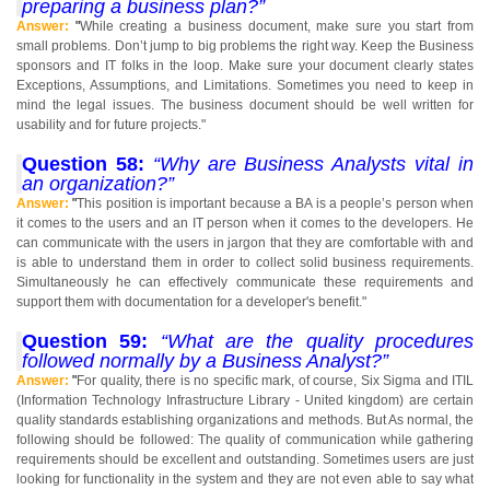
preparing a business plan?”
Answer:
"
While creating a business document, make sure you start from
small problems. Don’t jump to big problems the right way. Keep the Business
sponsors and IT folks in the loop. Make sure your document clearly states
Exceptions, Assumptions, and Limitations. Sometimes you need to keep in
mind the legal issues. The business document should be well written for
usability and for future projects."
Question 58:
“Why are Business Analysts vital in
an organization?”
Answer:
"
This position is important because a BA is a people’s person when
it comes to the users and an IT person when it comes to the developers. He
can communicate with the users in jargon that they are comfortable with and
is able to understand them in order to collect solid business requirements.
Simultaneously he can effectively communicate these requirements and
support them with documentation for a developer's benefit."
Question 59:
“What are the quality procedures
followed normally by a Business Analyst?”
Answer:
"
For quality, there is no specific mark, of course, Six Sigma and ITIL
(Information Technology Infrastructure Library - United kingdom) are certain
quality standards establishing organizations and methods. But As normal, the
following should be followed: The quality of communication while gathering
requirements should be excellent and outstanding. Sometimes users are just
looking for functionality in the system and they are not even able to say what