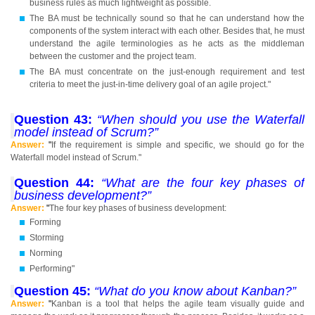
business rules as much lightweight as possible.
The BA must be technically sound so that he can understand how the
components of the system interact with each other. Besides that, he must
understand the agile terminologies as he acts as the middleman
between the customer and the project team.
The BA must concentrate on the just-enough requirement and test
criteria to meet the just-in-time delivery goal of an agile project."
Question 43:
“When should you use the Waterfall
model instead of Scrum?”
Answer:
"
If the requirement is simple and specific, we should go for the
Waterfall model instead of Scrum."
Question 44:
“What are the four key phases of
business development?”
Answer:
"
The four key phases of business development:
Forming
Storming
Norming
Performing"
Question 45:
“What do you know about Kanban?”
Answer:
"
Kanban is a tool that helps the agile team visually guide and