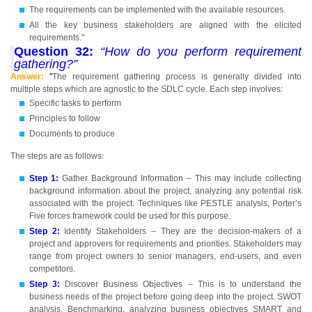
The requirements can be implemented with the available resources.
All the key business stakeholders are aligned with the elicited
requirements."
Question 32:
“How do you perform requirement
gathering?”
Answer:
"
The requirement gathering process is generally divided into
multiple steps which are agnostic to the SDLC cycle. Each step involves:
Specific tasks to perform
Principles to follow
Documents to produce
The steps are as follows:
Step 1:
Gather Background Information – This may include collecting
background information about the project, analyzing any potential risk
associated with the project. Techniques like PESTLE analysis, Porter’s
Five forces framework could be used for this purpose.
Step 2:
Identify Stakeholders – They are the decision-makers of a
project and approvers for requirements and priorities. Stakeholders may
range from project owners to senior managers, end-users, and even
competitors.
Step 3:
Discover Business Objectives – This is to understand the
business needs of the project before going deep into the project. SWOT
analysis, Benchmarking, analyzing business objectives SMART and