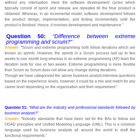
without any interruption. Here the software development cycles which
typically consist of sprint and release are repeated till the final product is
obtained. Whereas, in an incremental model, software development follows
the product design, implementation, and testing incrementally until the
product is finished. Hence, it involves development and maintenance."
Question 50:
“Difference between extreme
programming and scrum?”
Answer:
"
Scrum and extreme programming both follow iterations which are
known as sprints. However, the sprints in a Scrum process last up to two
weeks to one month long whereas in an extreme programming (XP) team the
iteration lasts for one or two weeks. Extreme programming is more flexible
than Scrum as Scrum does not allow any change during iterations.
Though we have categorized the above business analyst interview questions
based on the experience levels, however, it could be a mix and match for any
career level depending on the organization and their requirement."
Question 51:
“What are the industry and professional standards followed by
business analysts?”
Answer:
"
Industry standards that have been set for the BAs to follow are
OOAD principles and Unified Modeling Language (UML). This is a common
language used by business analysts all around the world to draft the
functional requirements."