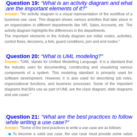
Question 19:
“What is an activity diagram and what
are the important elements of it?”
Answer:
"
An activity diagram is a visual representation of the workflow of a
business use case. This diagram shows various activities that take place in
an organization in different departments like HR, Sales, Accounts, etc. The
activity diagram highlights the differences in the departments.
The important elements in the Activity diagram are initial nodes, activities,
control flows, decisions, a fork, guard conditions, join and end nodes."
Question 20:
“What is UML modeling?”
Answer:
"
UML stands for Unified Modelling Language. It is a standard that
the industry uses for documenting, constructing and visualizing various
components of a system. This modeling standard is primarily used for
software development. However, it is also used for describing job roles,
organizational functions, and business processes. Some of the important
diagrams that BAs use as part of UML are the class diagram, state diagrams
and use cases."
Question 21:
“What are the best practices to follow
while writing a use case?”
Answer:
"
Some of the best practices to write a use case are as follows:
To become a valid use case, the use case must provide some value