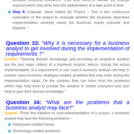
possible business scenarios. They also need to handle the change
request which may arise from the stakeholders at a later point in time.
Step 9:
Evaluate Value Added By Project – This is the continuous
evaluation of the project to evaluate whether the business objectives
implementation correctly meets the business needs outcome and
timeline."
Question 33:
“Why it is necessary for a business
analyst to get involved during the implementation of
requirements ?”
Answer:
"
Gaining domain knowledge and providing an analytical solution
are the two major criteria of a business analyst. Hence, during the actual
implementation of a requirement or use case a business analyst can help to
resolve many business strategies related problems that may arise during the
implementation stage. On the contrary, they can learn from the problems
which may help them to provide the solution in similar scenarios and also
help to gain their domain knowledge."
Question 34:
“What are the problems that a
business analyst may face?”
Answer:
"
From the initiation to post-implementation of a project, a business
analyst may face the following problems –
Employees related issues
Technology-related problems