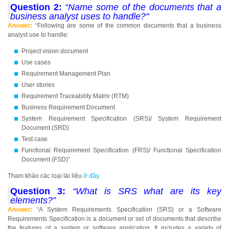
Question 2:
“Name some of the documents that a
business analyst uses to handle?"
Answer:
“Following are some of the common documents that a business
analyst use to handle:
Project vision document
Use cases
Requirement Management Plan
User stories
Requirement Traceability Matrix (RTM)
Business Requirement Document
System Requirement Specification (SRS)/ System Requirement
Document (SRD)
Test case
Functional Requirement Specification (FRS)/ Functional Specification
Document (FSD)"
Tham khảo các loại tài liệu
ở đây
.
Question 3:
“What is SRS what are its key
elements?”
Answer:
“A System Requirements Specification (SRS) or a Software
Requirements Specification is a document or set of documents that describe
the features of a system or software application. It includes a variety of