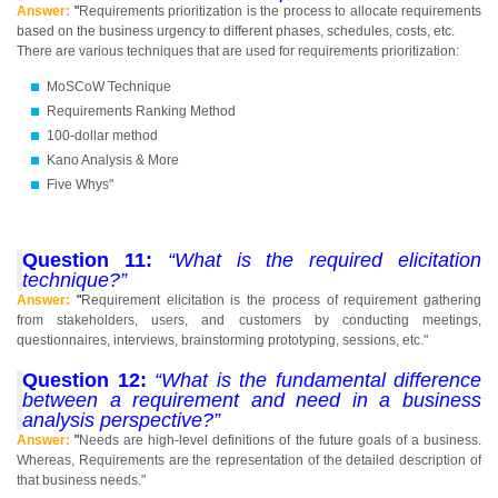
Answer:
"
Requirements prioritization is the process to allocate requirements
based on the business urgency to different phases, schedules, costs, etc.
There are various techniques that are used for requirements prioritization:
MoSCoW Technique
Requirements Ranking Method
100-dollar method
Kano Analysis & More
Five Whys"
Question 11:
“What is the required elicitation
technique?”
Answer:
"
Requirement elicitation is the process of requirement gathering
from stakeholders, users, and customers by conducting meetings,
questionnaires, interviews, brainstorming prototyping, sessions, etc."
Question 12:
“What is the fundamental difference
between a requirement and need in a business
analysis perspective?”
Answer:
"
Needs are high-level definitions of the future goals of a business.
Whereas, Requirements are the representation of the detailed description of
that business needs."