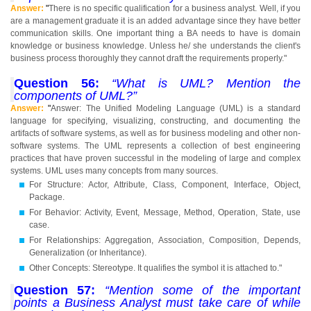
Answer:
"
There is no specific qualification for a business analyst. Well, if you
are a management graduate it is an added advantage since they have better
communication skills. One important thing a BA needs to have is domain
knowledge or business knowledge. Unless he/ she understands the client's
business process thoroughly they cannot draft the requirements properly."
Question 56:
“What is UML? Mention the
components of UML?”
Answer:
"
Answer: The Unified Modeling Language (UML) is a standard
language for specifying, visualizing, constructing, and documenting the
artifacts of software systems, as well as for business modeling and other non-
software systems. The UML represents a collection of best engineering
practices that have proven successful in the modeling of large and complex
systems. UML uses many concepts from many sources.
For Structure: Actor, Attribute, Class, Component, Interface, Object,
Package.
For Behavior: Activity, Event, Message, Method, Operation, State, use
case.
For Relationships: Aggregation, Association, Composition, Depends,
Generalization (or Inheritance).
Other Concepts: Stereotype. It qualifies the symbol it is attached to."
Question 57:
“Mention some of the important
points a Business Analyst must take care of while