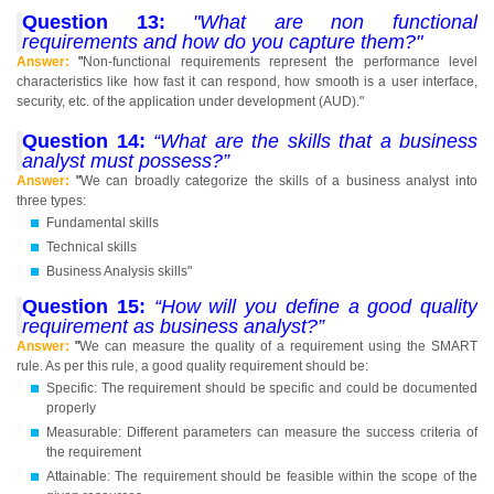
Question 13:
"What are non functional
requirements and how do you capture them?"
Answer:
"
Non-functional requirements represent the performance level
characteristics like how fast it can respond, how smooth is a user interface,
security, etc. of the application under development (AUD)."
Question 14:
“What are the skills that a business
analyst must possess?”
Answer:
"
We can broadly categorize the skills of a business analyst into
three types:
Fundamental skills
Technical skills
Business Analysis skills"
Question 15:
“How will you define a good quality
requirement as business analyst?”
Answer:
"
We can measure the quality of a requirement using the SMART
rule. As per this rule, a good quality requirement should be:
Specific: The requirement should be specific and could be documented
properly
Measurable: Different parameters can measure the success criteria of
the requirement
Attainable: The requirement should be feasible within the scope of the