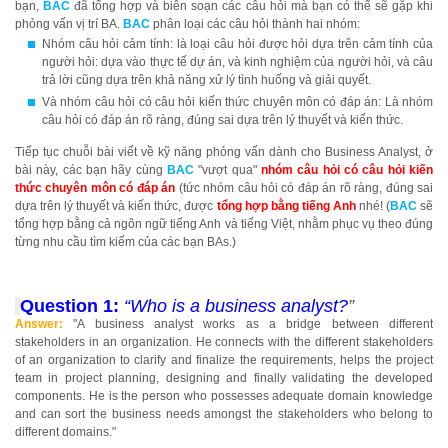
bạn,
BAC
đã tổng hợp và biên soạn các câu hỏi mà bạn có thể sẽ gặp khi
phỏng vấn vị trí BA.
BAC
phân loại các câu hỏi thành hai nhóm:
Nhóm câu hỏi cảm tính: là loại câu hỏi được hỏi dựa trên cảm tính của
người hỏi: dựa vào thực tế dự án, và kinh nghiệm của người hỏi, và câu
trả lời cũng dựa trên khả năng xử lý tình huống và giải quyết.
Và nhóm câu hỏi có câu hỏi kiến thức chuyên môn có đáp án: Là nhóm
câu hỏi có đáp án rõ ràng, đúng sai dựa trên lý thuyết và kiến thức.
Tiếp tục chuỗi bài viết về kỹ năng phỏng vấn dành cho Business Analyst, ở
bài này, các bạn hãy cùng
BAC
"vượt qua"
nhóm câu hỏi có câu hỏi kiến
thức chuyên môn có đáp án
(tức nhóm câu hỏi có đáp án rõ ràng, đúng sai
dựa trên lý thuyết và kiến thức, được
tổng hợp bằng tiếng Anh
nhé! (
BAC
sẽ
tổng hợp bằng cả ngôn ngữ tiếng Anh và tiếng Việt, nhằm phục vụ theo đúng
từng nhu cầu tìm kiếm của các bạn BAs.)
Question 1:
“Who is a business analyst?
”
Answer:
"A business analyst works as a bridge between different
stakeholders in an organization. He connects with the different stakeholders
of an organization to clarify and finalize the requirements, helps the project
team in project planning, designing and finally validating the developed
components. He is the person who possesses adequate domain knowledge
and can sort the business needs amongst the stakeholders who belong to
different domains."