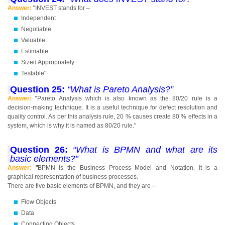
Answer:
"
INVEST stands for –
Independent
Negotiable
Valuable
Estimable
Sized Appropriately
Testable"
Question 25:
“What is Pareto Analysis?”
Answer:
"
Pareto Analysis which is also known as the 80/20 rule is a
decision-making technique. It is a useful technique for defect resolution and
quality control. As per this analysis rule, 20 % causes create 80 % effects in a
system, which is why it is named as 80/20 rule."
Question 26:
“What is BPMN and what are its
basic elements?”
Answer:
"
BPMN is the Business Process Model and Notation. It is a
graphical representation of business processes.
There are five basic elements of BPMN, and they are –
Flow Objects
Data
Connecting Objects