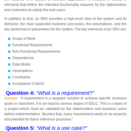
elements that define the intended functionality required by the stakeholders
and customers to satisfy the end-users.
In addition to that, an SRS provides a high-level idea of the system and its
behavior, the main supported business processes, the assumptions, and the
key performance parameters for the system. The key elements of an SRS are:
Scope of Work
Functional Requirements
Non-Functional Requirements
Dependencie
Data Model
Assumptions
Constraints
Acceptance Criteria"
Question 4:
“What is a requirement?”
Answer:
“A requirement is a targeted solution to achieve specific business
goals or objectives. It is an input to various stages of SDLC. This is a basis of
a project which must be validated by the stakeholders and business users
before implementation. Besides that, every requirement needs to be properly
documented for future reference purposes."
Question 5:
“What is a use case?”