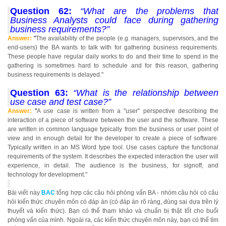
Question 62:
“What are the problems that
Business Analysts could face during gathering
business requirements?”
Answer:
"
The availability of the people (e.g. managers, supervisors, and the
end-users) the BA wants to talk with for gathering business requirements.
These people have regular daily works to do and their time to spend in the
gathering is sometimes hard to schedule and for this reason, gathering
business requirements is delayed."
Question 63:
“What is the relationship between
use case and test case?”
Answer:
"
A use case is written from a "user" perspective describing the
interaction of a piece of software between the user and the software. These
are written in common language typically from the business or user point of
view and in enough detail for the developer to create a piece of software.
Typically written in an MS Word type tool. Use cases capture the functional
requirements of the system. It describes the expected interaction the user will
experience, in detail. The audience is the business, for signoff, and
technology for development."
Bài viết này
BAC
tổng hợp các câu hỏi phỏng vấn BA - nhóm câu hỏi có câu
hỏi kiến thức chuyên môn có đáp án (có đáp án rõ ràng, đúng sai dựa trên lý
thuyết và kiến thức). Bạn có thể tham khảo và chuẩn bị thật tốt cho buổi
phỏng vấn của mình. Ngoài ra, các kiến thức chuyên môn này, bạn có thể tìm