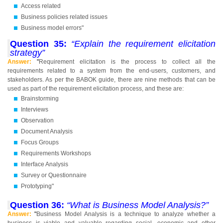
Access related
Business policies related issues
Business model errors"
Question 35:
“Explain the requirement elicitation
strategy”
Answer:
"
Requirement elicitation is the process to collect all the
requirements related to a system from the end-users, customers, and
stakeholders. As per the BABOK guide, there are nine methods that can be
used as part of the requirement elicitation process, and these are:
Brainstorming
Interviews
Observation
Document Analysis
Focus Groups
Requirements Workshops
Interface Analysis
Survey or Questionnaire
Prototyping"
Question 36:
“What is Business Model Analysis?”
Answer:
"
Business Model Analysis is a technique to analyze whether a