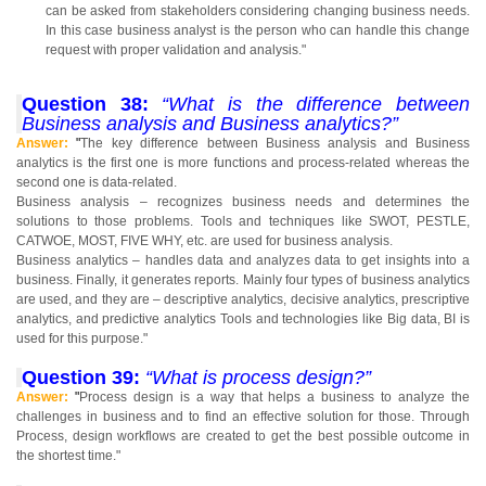
can be asked from stakeholders considering changing business needs.
In this case business analyst is the person who can handle this change
request with proper validation and analysis."
Question 38:
“What is the difference between
Business analysis and Business analytics?”
Answer:
"
The key difference between Business analysis and Business
analytics is the first one is more functions and process-related whereas the
second one is data-related.
Business analysis – recognizes business needs and determines the
solutions to those problems. Tools and techniques like SWOT, PESTLE,
CATWOE, MOST, FIVE WHY, etc. are used for business analysis.
Business analytics – handles data and analyzes data to get insights into a
business. Finally, it generates reports. Mainly four types of business analytics
are used, and they are – descriptive analytics, decisive analytics, prescriptive
analytics, and predictive analytics Tools and technologies like Big data, BI is
used for this purpose."
Question 39:
“What is process design?”
Answer:
"
Process design is a way that helps a business to analyze the
challenges in business and to find an effective solution for those. Through
Process, design workflows are created to get the best possible outcome in
the shortest time."