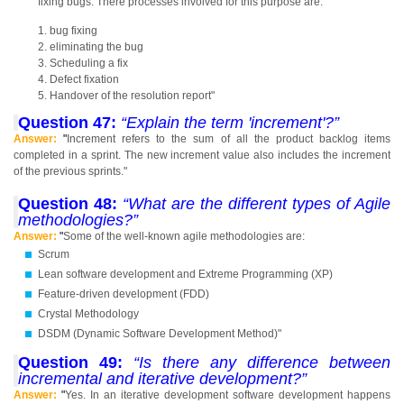
fixing bugs. There processes involved for this purpose are:
bug fixing
eliminating the bug
Scheduling a fix
Defect fixation
Handover of the resolution report"
Question 47:
“Explain the term 'increment'?”
Answer:
"
Increment refers to the sum of all the product backlog items
completed in a sprint. The new increment value also includes the increment
of the previous sprints."
Question 48:
“What are the different types of Agile
methodologies?”
Answer:
"
Some of the well-known agile methodologies are:
Scrum
Lean software development and Extreme Programming (XP)
Feature-driven development (FDD)
Crystal Methodology
DSDM (Dynamic Software Development Method)"
Question 49:
“Is there any difference between
incremental and iterative development?”
Answer:
"
Yes. In an iterative development software development happens