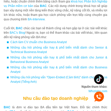
hiểu, hoặc chuẩn chỉnh thêm bằng cách tham gia
khoá học Phân tích Nghiệp
vụ Phần mềm cơ bản
của
BAC
. Các nội dung chính trong khoá học sẽ giúp
bạn xây dựng một nền tảng kiến thức vững chắc, kỹ năng cốt lõi, và nhiều lợi
ích khác nữa, hoặc tham gia học cách phỏng vấn trực tiếp cùng chuyên gia
qua chương trình
BA-Interview
.
Cuối lời,
BAC
chúc các bạn sẽ thành công và hẹn gặp lại ở các bài viết khác
trên
BAC's Blog
! Ngoài ra, bạn có thể tham khảo các bài viết khác, liên quan
đến kỹ năng phỏng vấn BA như:
Cách làm CV chuẩn cho Business Analyst
Những câu hỏi phỏng vấn hay & phổ biến nhất dành cho Senior &
Technical Business Analyst
Những câu hỏi phỏng vấn hay & phổ biến nhất dành cho Junior &
Behavioral Business Analyst
Những câu hỏi phỏng vấn hay & phổ biến nhất dành cho Business
Analyst
Những câu hỏi phỏng vấn "Open-Ended (Cảm tính)" dành cho Business
Analyst (Tiếng Anh)
Nguồn tham khảo:
Whizlabs.com
Nhu cầu đào tạo doanh nghiệp
BAC
là đơn vị đào tạo BA đầu tiên tại Việt Nam. Đối tác chính thức