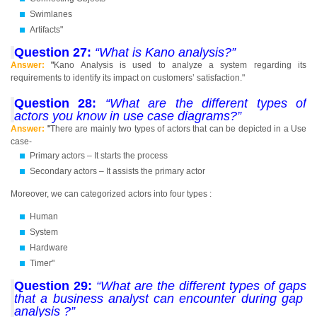
Swimlanes
Artifacts"
Question 27:
“What is Kano analysis?”
Answer:
"
Kano Analysis is used to analyze a system regarding its
requirements to identify its impact on customers’ satisfaction."
Question 28:
“What are the different types of
actors you know in use case diagrams?”
Answer:
"
There are mainly two types of actors that can be depicted in a Use
case-
Primary actors – It starts the process
Secondary actors – It assists the primary actor
Moreover, we can categorized actors into four types :
Human
System
Hardware
Timer"
Question 29:
“What are the different types of gaps
that a business analyst can encounter during gap
analysis ?”