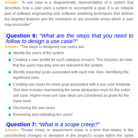
Answer:
"A use case is a diagrammatic representation of a system that
describes how a user uses a system to accomplish a goal. It is an integral
part of software engineering and software modeling techniques that defines
the targeted features and the resolution of any possible errors which a user
may encounter."
Question 6:
“What are the steps that you need to
follow to design a use case?”
Answer:
"
The steps in designing use cases are:
Identify the users of the system
Creating a user profile for each category of users. This includes all roles
that the users may play and are relevant to the system.
Identify essential goals associated with each role. Also, identifying the
significant roles.
Creating use cases for every goal associated with a use case template.
This also includes maintaining the same abstraction level for the entire
use case. Higher-level use case steps are considered as goals for the
lower level.
Structuring the use cases
Reviewing and validating the users"
Question 7:
“What is a scope creep?”
Answer:
"
Scope creep, or requirement creep is a term that relates to the
uncontrolled changes or deviation in the project’s scope within the same