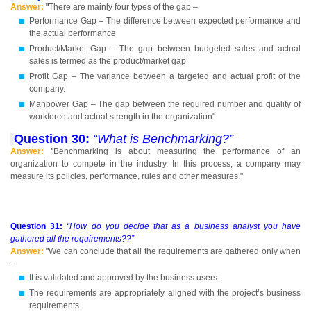
Answer:
"
There are mainly four types of the gap –
Performance Gap – The difference between expected performance and
the actual performance
Product/Market Gap – The gap between budgeted sales and actual
sales is termed as the product/market gap
Profit Gap – The variance between a targeted and actual profit of the
company.
Manpower Gap – The gap between the required number and quality of
workforce and actual strength in the organization"
Question 30:
“What is Benchmarking?”
Answer:
"
Benchmarking is about measuring the performance of an
organization to compete in the industry. In this process, a company may
measure its policies, performance, rules and other measures."
Question 31:
“How do you decide that as a business analyst you have
gathered all the requirements??”
Answer:
"
We can conclude that all the requirements are gathered only when
–
It is validated and approved by the business users.
The requirements are appropriately aligned with the project’s business
requirements.