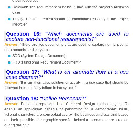
given resources
Relevant: The requirement must be in line with the project’s business
case
Timely: The requirement should be communicated early in the project
lifecycle"
Question 16:
“Which documents are used to
capture non-functional requirements?”
Answer:
"
There are two documents that are used to capture non-functional
requirements, and they are:
SDD (System Design Document)
FRD (Functional Requirement Document)"
Question 17:
“What is an alternate flow in a use
case diagram?"
Answer:
"
It is an alternative solution or activity in a use case that should be
followed in case of any failure in the system."
Question 18:
“Define Personas?”
Answer:
Personas represent User-Centered Design methodologies. To
enable an application capable of performing on a demographic basis,
fictional characters are conceptualized by the business analysts and based
on their possible demographic-specific behavior scenarios are created
during design."