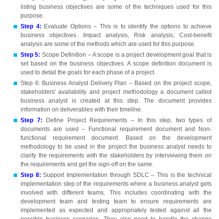
listing business objectives are some of the techniques used for this
purpose.
Step 4:
Evaluate Options – This is to identify the options to achieve
business objectives. Impact analysis, Risk analysis, Cost-benefit
analysis are some of the methods which are used for this purpose.
Step 5:
Scope Definition – A scope is a project development goal that is
set based on the business objectives. A scope definition document is
used to detail the goals for each phase of a project.
Step 6: Business Analyst Delivery Plan – Based on the project scope,
stakeholders' availability and project methodology a document called
business analyst is created at this step. The document provides
information on deliverables with their timeline.
Step 7:
Define Project Requirements – In this step, two types of
documents are used – Functional requirement document and Non-
functional requirement document. Based on the development
methodology to be used in the project the business analyst needs to
clarify the requirements with the stakeholders by interviewing them on
the requirements and get the sign-off on the same.
Step 8:
Support Implementation through SDLC – This is the technical
implementation step of the requirements where a business analyst gets
involved with different teams. This includes coordinating with the
development team and testing team to ensure requirements are
implemented as expected and appropriately tested against all the