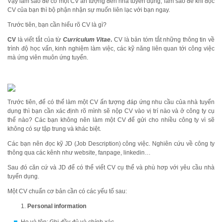
Vậy làm sao để có một CV ấn tượng đến nhà tuyển dụng, làm sao để khi đọc
CV của bạn thì bộ phận nhận sự muốn liên lạc với bạn ngay.
Trước tiên, bạn cần hiểu rõ CV là gì?
CV
là viết tắt của từ
Curriculum Vitae
.
CV là bản tóm tắt những thông tin về
trình độ học vấn, kinh nghiệm làm việc, các kỹ năng liên quan tới công việc
mà ứng viên muôn ứng tuyển.
Trước tiên, để có thể làm một CV ấn tượng đáp ứng nhu cầu của nhà tuyển
dụng thì bạn cần xác định rõ mình sẽ nộp CV vào vị trí nào và ở công ty cụ
thể nào? Các bạn không nên làm một CV để gửi cho nhiều công ty vì sẽ
không có sự tập trung và khác biệt.
Các bạn nên đọc kỹ JD (Job Description) công việc. Nghiên cứu về công ty
thông qua các kênh như website, fanpage, linkedin…
Sau đó căn cứ và JD để có thể viết CV cụ thể và phù hơp với yêu cầu nhà
tuyển dụng.
Một CV chuẩn cơ bản cần có các yếu tố sau:
Personal information