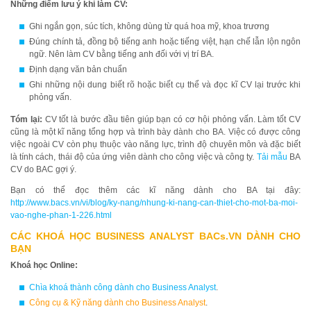
Những điểm lưu ý khi làm CV:
Ghi ngắn gọn, súc tích, không dùng từ quá hoa mỹ, khoa trương
Đúng chính tả, đồng bộ tiếng anh hoặc tiếng việt, hạn chế lẫn lộn ngôn
ngữ. Nên làm CV bằng tiếng anh đối với vị trí BA.
Định dạng văn bản chuẩn
Ghi những nội dung biết rõ hoặc biết cụ thể và đọc kĩ CV lại trước khi
phỏng vấn.
Tóm lại:
CV tốt là bước đầu tiên giúp bạn có cơ hội phỏng vấn. Làm tốt CV
cũng là một kĩ năng tổng hợp và trình bày dành cho BA. Việc có được công
việc ngoài CV còn phụ thuộc vào năng lực, trình độ chuyên môn và đặc biết
là tính cách, thái độ của ứng viên dành cho công việc và công ty.
Tải mẫu
BA
CV do BAC gợi ý.
Bạn có thể đọc thêm các kĩ năng dành cho BA tại đây:
http://www.bacs.vn/vi/blog/ky-nang/nhung-ki-nang-can-thiet-cho-mot-ba-moi-
vao-nghe-phan-1-226.html
CÁC KHOÁ HỌC BUSINESS ANALYST BACs.VN DÀNH CHO
BẠN
Khoá học Online:
Chìa khoá thành công dành cho Business Analyst
.
Công cụ & Kỹ năng dành cho Business Analyst
.