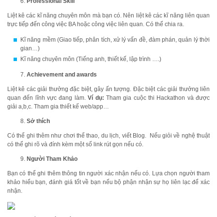
Professional Skill
Liệt kê các kĩ năng chuyên môn mà bạn có. Nên liệt kê các kĩ năng liên quan
trực tiếp đến công việc BA hoặc công việc liên quan. Có thể chia ra.
Kĩ năng mềm (Giao tiếp, phân tích, xử lý vấn đề, đàm phán, quản lý thời
gian…)
Kĩ năng chuyên môn (Tiếng anh, thiết kế, lập trình ….)
Achievement and awards
Liệt kê các giải thưởng đặc biệt, gây ấn tượng. Đặc biệt các giải thưởng liên
quan đến lĩnh vực đang làm.
Ví dụ:
Tham gia cuộc thi Hackathon và được
giải a,b,c. Tham gia thiết kế web/app…
Sở thích
Có thể ghi thêm như chơi thể thao, du lịch, viết Blog. Nếu giỏi về nghệ thuật
có thể ghi rõ và đính kèm một số link rút gọn nếu có.
Người Tham Khảo
Bạn có thể ghi thêm thông tin người xác nhận nếu có. Lựa chọn người tham
khảo hiểu bạn, đánh giá tốt về bạn nếu bộ phận nhận sự họ liên lạc để xác
nhận.