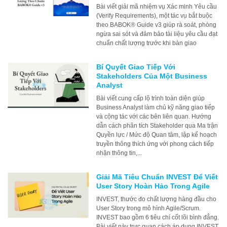
Bài viết giải mã nhiệm vụ Xác minh Yêu cầu
(Verify Requirements), một tác vụ bắt buộc
theo BABOK® Guide v3 giúp rà soát, phòng
ngừa sai sót và đảm bảo tài liệu yêu cầu đạt
chuẩn chất lượng trước khi bàn giao
Bí Quyết Giao Tiếp Với
Stakeholders Của Một Business
Analyst
Bài viết cung cấp lộ trình toàn diện giúp
Business Analyst làm chủ kỹ năng giao tiếp
và cộng tác với các bên liên quan. Hướng
dẫn cách phân tích Stakeholder qua Ma trận
Quyền lực / Mức độ Quan tâm, lập kế hoạch
truyền thông thích ứng với phong cách tiếp
nhận thông tin,...
Giải Mã Tiêu Chuẩn INVEST Để Viết
User Story Hoàn Hảo Trong Agile
INVEST, thước đo chất lượng hàng đầu cho
User Story trong mô hình Agile/Scrum.
INVEST bao gồm 6 tiêu chí cốt lõi bình đẳng.
Bài viết này trực quan cách áp dụng INVEST