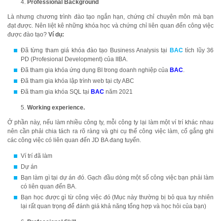
Professional Background
Là nhưng chương trình đào tạo ngắn hạn, chứng chỉ chuyên môn mà bạn
đạt được. Nên liệt kê những khóa học và chứng chỉ liên quan đến công việc
được đào tạo?
Ví dụ:
Đã từng tham giá khóa đào tạo Business Analysis tại
BAC
tích lũy 36
PD (Profesional Development) của IIBA.
Đã tham gia khóa ứng dụng BI trong doanh nghiệp của
BAC
.
Đã tham gia khóa lập trình web tại cty ABC
Đã tham gia khóa SQL tại
BAC
năm 2021
Working experience.
Ở phần này, nếu làm nhiều công ty, mỗi công ty lại làm một ví trí khác nhau
nên cần phải chia tách ra rõ ràng và ghi cụ thể công việc làm, cố gắng ghi
các công việc có liên quan đến JD BA đang tuyển.
Ví trí đã làm
Dự án
Bạn làm gì tại dự án đó. Gạch đầu dòng một số công việc bạn phải làm
có liên quan đến BA.
Bạn học được gì từ công việc đó (Mục này thường bị bỏ qua tuy nhiên
lại rất quan trọng để đánh giá khả năng tổng hợp và học hỏi của bạn)