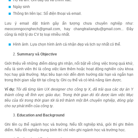
Họ và tên: Ghi đầy đủ và chính xác.
Ngày sinh
Thông tin liên lạc: Số điện thoại và email.
Lưu ý email đặt tránh gây ấn tượng chưa chuyên nghiệp như:
meoconngocnghech@gmail.com, hay changtrailangtu@gmail.com... Đây
cũng là một lý do CV bị loại nhiều nhất.
Hình ảnh. Lựa chọn hình ảnh cá nhận đẹp và lịch sự nhất có thể.
Summary và Objective
Giới thiệu về những điểm đáng ghi nhận, nổi bật về công việc trong quá khứ,
nếu là sinh viên thì là công việc làm thêm hoặc hoạt động nghiên cứu khoa
học hay giải thưởng. Mục tiêu bạn nói đến định hướng dài hạn và ngắn hạn
trong thời gian sắp tới tại công ty. Ghi cụ thể và có khả năng làm được.
Ví dụ:
Tôi đã từng làm UX designer cho công ty X, đã trải qua các dự án Y
thành công về lĩnh vực giáo dục. Trong thời gian đó tôi được làm việc Mục
tiêu của tôi trong thời gian tới là trở thành một BA chuyên nghiệp, đóng góp
cho sự phát triển của công ty
.
Education and Background
Ghi tên cụ thể ngành học và trường. Nếu tốt nghiệp khá, giỏi thì ghi thêm
điểm. Nếu tốt nghiệp trung bình thì chỉ nên ghi ngành học và trường học.