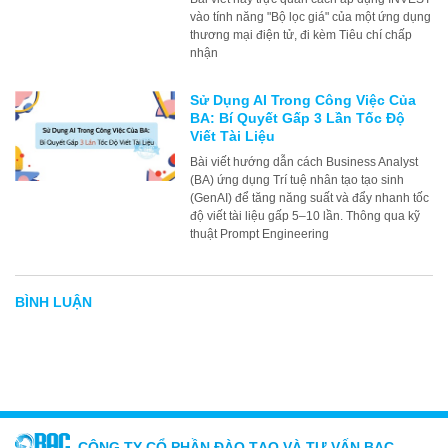
vào tính năng "Bộ lọc giá" của một ứng dụng
thương mại điện tử, đi kèm Tiêu chí chấp
nhận
Sử Dụng AI Trong Công Việc Của
BA: Bí Quyết Gấp 3 Lần Tốc Độ
Viết Tài Liệu
Bài viết hướng dẫn cách Business Analyst
(BA) ứng dụng Trí tuệ nhân tạo tạo sinh
(GenAI) để tăng năng suất và đẩy nhanh tốc
độ viết tài liệu gấp 5–10 lần. Thông qua kỹ
thuật Prompt Engineering
BÌNH LUẬN
CÔNG TY CỔ PHẦN ĐÀO TẠO VÀ TƯ VẤN BAC