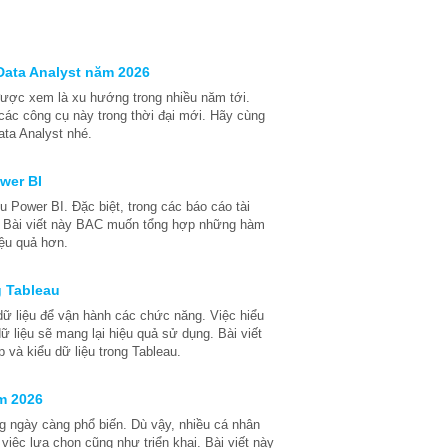
Data Analyst năm 2026
 được xem là xu hướng trong nhiều năm tới.
ác công cụ này trong thời đại mới. Hãy cùng
ta Analyst nhé.
wer BI
 Power BI. Đặc biệt, trong các báo cáo tài
ọng. Bài viết này BAC muốn tổng hợp những hàm
ệu quả hơn.
g Tableau
dữ liệu để vận hành các chức năng. Việc hiểu
ữ liệu sẽ mang lại hiệu quả sử dụng. Bài viết
p và kiểu dữ liệu trong Tableau.
ăm 2026
ng ngày càng phổ biến. Dù vậy, nhiều cá nhân
việc lựa chọn cũng như triển khai. Bài viết này