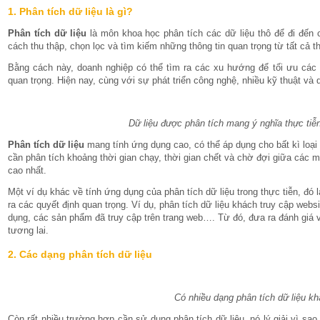
1. Phân tích dữ liệu là gì?
Phân tích dữ liệu
là môn khoa học phân tích các dữ liệu thô để đi đến 
cách thu thập, chọn lọc và tìm kiếm những thông tin quan trọng từ tất cả t
Bằng cách này, doanh nghiệp có thể tìm ra các xu hướng để tối ưu các 
quan trọng. Hiện nay, cùng với sự phát triển công nghệ, nhiều kỹ thuật và 
Dữ liệu được phân tích mang ý nghĩa thực tiễ
Phân tích dữ liệu
mang tính ứng dụng cao, có thể áp dụng cho bất kì loại
cần phân tích khoảng thời gian chạy, thời gian chết và chờ đợi giữa các 
cao nhất.
Một ví dụ khác về tính ứng dụng của phân tích dữ liệu trong thực tiễn, đó
ra các quyết định quan trọng. Ví dụ, phân tích dữ liệu khách truy cập website
dụng, các sản phẩm đã truy cập trên trang web…. Từ đó, đưa ra đánh giá v
tương lai.
2. Các dạng phân tích dữ liệu
Có nhiều dạng phân tích dữ liệu k
Còn rất nhiều trường hợp cần sử dụng phân tích dữ liệu, nó lý giải vì s