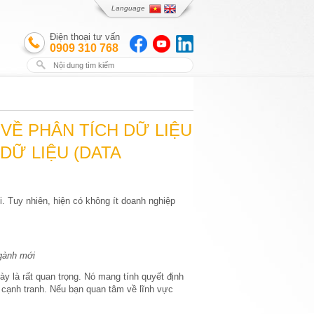
Language
Điện thoại tư vấn
0909 310 768
T VỀ PHÂN TÍCH DỮ LIỆU
DỮ LIỆU (DATA
ới. Tuy nhiên, hiện có không ít doanh nghiệp
ngành mới
này là rất quan trọng. Nó mang tính quyết định
c cạnh tranh. Nếu bạn quan tâm về lĩnh vực