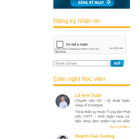
Đăng ký nhận tin
Cảm nghĩ học viên
Lê Anh Tuấn
Chuyên viên HO - Kỹ thuật Ngân
hàng số Eximbank
Tôi là nhân sự thuộc Trung tâm Phát
triển CNTT – Khối Ngân hàng số,
hiện đang đảm nhiệm vai trò kiểm
thử phần mềm (tester). Việc tham
Xem chi tiết +
gia khóa học Business Analyst đã
mang lại cho tôi góc nhìn toàn diện
Huỳnh Cao Cường