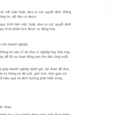
các kết luận hoặc đưa ra các quyết định. Bằng
hông tin, dữ liệu có được.
quy trình làm việc hoặc đưa ra các quyết định
quy trình phân tích được tự động hóa.
n cho doanh nghiệp
 thông tin nào.Ví dụ như xí nghiệp hay nhà máy
máy để tối ưu hoạt động sao cho đạt công suất
 là giúp doanh nghiệp đánh giá, dự đoán để đưa
 từ thông tin độ tuổi, giới tính, thời gian sử
ề hiệu quả và định hướng phát triển trong
hác nhau
ao nhân lực của ngành đang ngày một khan hiếm.