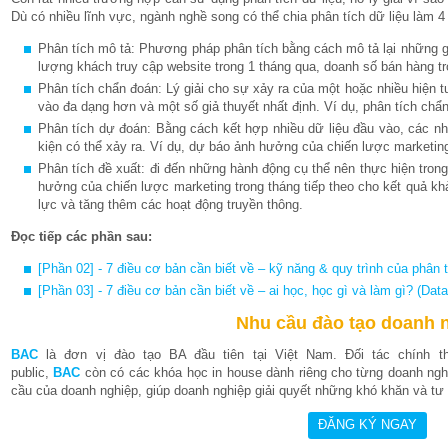
Dù có nhiều lĩnh vực, ngành nghề song có thể chia phân tích dữ liệu làm 4 
Phân tích mô tả: Phương pháp phân tích bằng cách mô tả lại những gì 
lượng khách truy cập website trong 1 tháng qua, doanh số bán hàng 
Phân tích chẩn đoán: Lý giải cho sự xảy ra của một hoặc nhiều hiện
vào đa dạng hơn và một số giả thuyết nhất định. Ví dụ, phân tích chẩ
Phân tích dự đoán: Bằng cách kết hợp nhiều dữ liệu đầu vào, các nh
kiện có thể xảy ra. Ví dụ, dự báo ảnh hưởng của chiến lược marketing 
Phân tích đề xuất: đi đến những hành động cụ thể nên thực hiện trong
hưởng của chiến lược marketing trong tháng tiếp theo cho kết quả k
lực và tăng thêm các hoạt động truyền thông.
Đọc tiếp các phần sau:
[Phần 02] - 7 điều cơ bản cần biết về – kỹ năng & quy trình của phân t
[Phần 03] - 7 điều cơ bản cần biết về – ai học, học gì và làm gì? (Data
Nhu cầu đào tạo doanh 
BAC
là đơn vị đào tạo BA đầu tiên tại Việt Nam. Đối tác chính 
public,
BAC
còn có các khóa học in house dành riêng cho từng doanh nghi
cầu của doanh nghiệp, giúp doanh nghiệp giải quyết những khó khăn và tư v