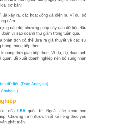
loại cơ bản:
đã xảy ra, các hoạt động đã diễn ra. Ví dụ, số
trong năm…
 tượng nào đó, phương pháp này cần dữ liệu đầu
n đoán vì sao doanh thu giảm trong tuần qua.
à phân tích có thể đưa ra giả thuyết về các sự
trong tháng tiếp theo.
 khoảng thời gian tiếp theo. Ví dụ, dự đoán ảnh
hả quan, đề xuất doanh nghiệp nên bổ sung nhân
ích dữ liệu (Data Analysis)
 Analysis)
nghiệp
thức của
IIBA
quốc tế. Ngoài các khóa học
ệp. Chương trình được thiết kế riêng theo yêu
ấn phát triển.