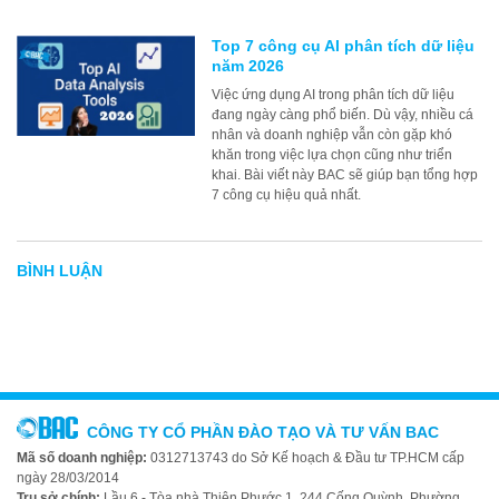
Top 7 công cụ AI phân tích dữ liệu
năm 2026
Việc ứng dụng AI trong phân tích dữ liệu
đang ngày càng phổ biến. Dù vậy, nhiều cá
nhân và doanh nghiệp vẫn còn gặp khó
khăn trong việc lựa chọn cũng như triển
khai. Bài viết này BAC sẽ giúp bạn tổng hợp
7 công cụ hiệu quả nhất.
BÌNH LUẬN
CÔNG TY CỔ PHẦN ĐÀO TẠO VÀ TƯ VẤN BAC
Mã số doanh nghiệp:
0312713743 do Sở Kế hoạch & Đầu tư TP.HCM cấp
ngày 28/03/2014
Trụ sở chính:
Lầu 6 - Tòa nhà Thiên Phước 1, 244 Cống Quỳnh, Phường