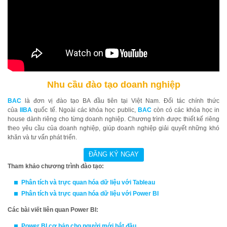
Nhu cầu đào tạo doanh nghiệp
BAC
là đơn vị đào tạo BA đầu tiên tại Việt Nam. Đối tác chính thức
của
IIBA
quốc tế. Ngoài các khóa học public,
BAC
còn có các khóa học in
house dành riêng cho từng doanh nghiệp. Chương trình được thiết kế riêng
theo yêu cầu của doanh nghiệp, giúp doanh nghiệp giải quyết những khó
khăn và tư vấn phát triển.
Tham khảo chương trình đào tạo:
Phân tích và trực quan hóa dữ liệu với
Ta
bleau
Phân tích và trực quan hóa dữ liệu với Power BI
Các bài viết liên quan Power BI:
Power BI cơ bản cho người mới bắt đầu