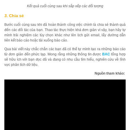
Kết quả cuối cùng sau khi sắp xếp các đối tượng
3.
Chia sẻ
Bước cuối cùng sau khi đã hoàn thành công việc chính là chia sẻ thành quả
đến các đối tác của bạn. Thao tác thực hiện khá đơn giản vì vậy, bạn hãy tự
mình trải nghiệm các tùy chọn khác như lên lịch gửi email, lấy đường dẫn
liên kết báo cáo hoặc tải xuống báo cáo.
Qua bài viết này chắc chắn các bạn đã có thể tự mình tạo ra những báo cáo
từ đơn giản đến phức tạp. Mong rằng những thông tin được
BAC
tổng hợp
sẽ hữu ích với bạn đọc đã và đang có nhu cầu tìm hiểu, nghiên cứu về lĩnh
vực phân tích dữ liệu.
Nguồn tham khảo: