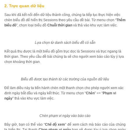
2. Trực quan dữ liệu
Sau khi đã kết nối đến dữ liệu thành công, chúng ta tiếp tục thực hiện việc
chèn biểu đồ để hiển thị Sessions theo yêu cầu đề bài. Từ menu chọn “
Thêm
biểu đồ
”, chọn loại biểu đồ
Chuỗi thời gian
và thả vào khu vực làm việc.
Lựa chọn từ danh sách biểu đồ có sẵn
Kết quả thu được là một biểu đồ gồm trục dọc là Sessions và trục ngang là
thời gian. Theo yêu cầu đề bài chúng ta sẽ cho người xem báo cáo tùy ý lựa
chọn khoảng thời gian.
Biểu đồ được tạo thành từ các trường của nguồn dữ liệu
Để làm điều này ta tiến hành chèn một thanh chọn cho phép người xem xác
định ngày bắt đầu và ngày kết thúc. Từ menu chọn “
Chèn
” => “
Phạm vi
ngày
” thả vào khu vực làm việc.
Chèn phạm vi ngày vào báo cáo
Bây giờ, bạn có thể vào “
Chế độ xem
” để xem cách mà báo cáo của chúng
ta hiển thị. Tại thanh
Chọn phạm vi ngày
bạn sẽ được tùy ý lựa chọn ngày