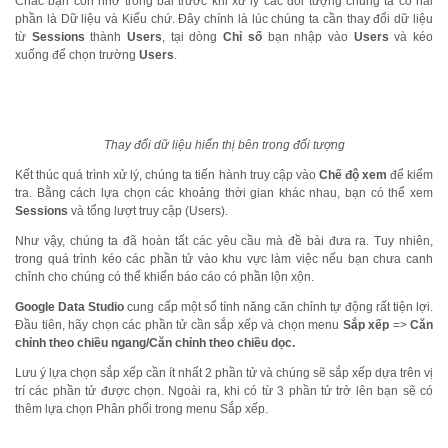
Chắc bạn còn nhớ trong bài trước khi xử lý các đối tượng chúng ta có hai
phần là Dữ liệu và Kiểu chứ. Đây chính là lúc chúng ta cần thay đổi dữ liệu
từ
Sessions
thành
Users
, tại dòng
Chỉ số
bạn nhập vào
Users
và kéo
xuống để chọn trường
Users
.
Thay đổi dữ liệu hiển thị bên trong đối tượng
Kết thúc quá trình xử lý, chúng ta tiến hành truy cập vào
Chế độ xem
để kiểm
tra. Bằng cách lựa chọn các khoảng thời gian khác nhau, bạn có thể xem
Sessions
và tổng lượt truy cập (Users).
Như vậy, chúng ta đã hoàn tất các yêu cầu mà đề bài đưa ra. Tuy nhiên,
trong quá trình kéo các phần tử vào khu vực làm việc nếu bạn chưa canh
chỉnh cho chúng có thể khiến báo cáo có phần lộn xộn.
Google Data Studio
cung cấp một số tính năng căn chỉnh tự động rất tiện lợi.
Đầu tiên, hãy chọn các phần tử cần sắp xếp và chọn menu
Sắp xếp
=>
Căn
chỉnh theo chiều ngang/Căn chỉnh theo chiều dọc.
Lưu ý lựa chọn sắp xếp cần ít nhất 2 phần tử và chúng sẽ sắp xếp dựa trên vị
trí các phần tử được chọn. Ngoài ra, khi có từ 3 phần tử trở lên bạn sẽ có
thêm lựa chọn Phân phối trong menu Sắp xếp.