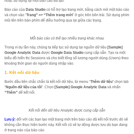
hoặc sử dụng lại một báo cáo đã tạo.
Báo cáo của
Data Studio
có hỗ trợ tạo trang mới, bằng cách mở một báo cáo
và chọn vào “
Trang” => “Thêm trang mới
” ở góc trên bên trái. Sử dụng phím
mũi tên trên bàn phím để điều hướng qua lại giữa các trang.
Mỗi báo cáo có thể tạo nhiều trang khác nhau
Trong ví dụ lần này, chúng ta tiếp tục sử dụng lại nguồn dữ liệu
[Sample]
Google Analytic Data
được
Google Data Studio
cung cấp sẵn. Tạo ra một
biểu đồ hiển thị Sessions và cho biết tổng số lượng người dùng (Users) theo
khoảng thời gian do người dùng nhập vào.
1. Kết nối dữ liệu
Bước đầu tiên chắc chắn là kết nối dữ liệu, từ menu “
Thêm dữ liệu
” chọn tab
“
Nguồn dữ liệu của tôi
”. Chọn
[Sample] Google Analytic Data
và nhấn
“Thêm”
để kết nối.
Kết nối đến dữ liệu Analytic được cung cấp sẵn
Lưu ý:
đối với các bạn tạo một trang mới trên báo cáo đã kết nối trước đó sẽ
không cần thực hiện bước này. Kết nối cũ sẽ tự động được lưu dù bạn đang
ở trang nào của báo cáo.