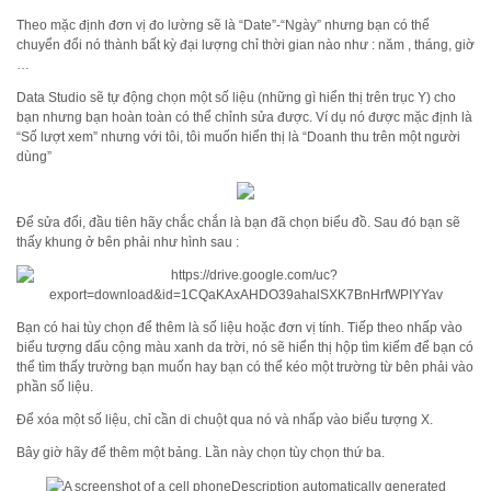
Theo mặc định đơn vị đo lường sẽ là “Date”-“Ngày” nhưng bạn có thể
chuyển đổi nó thành bất kỳ đại lượng chỉ thời gian nào như : năm , tháng, giờ
…
Data Studio sẽ tự động chọn một số liệu (những gì hiển thị trên trục Y) cho
bạn nhưng bạn hoàn toàn có thể chỉnh sửa được. Ví dụ nó được mặc định là
“Số lượt xem” nhưng với tôi, tôi muốn hiển thị là “Doanh thu trên một người
dùng”
Để sửa đổi, đầu tiên hãy chắc chắn là bạn đã chọn biểu đồ. Sau đó bạn sẽ
thấy khung ở bên phải như hình sau :
Bạn có hai tùy chọn để thêm là số liệu hoặc đơn vị tính. Tiếp theo nhấp vào
biểu tượng dấu cộng màu xanh da trời, nó sẽ hiển thị hộp tìm kiếm để bạn có
thể tìm thấy trường bạn muốn hay bạn có thể kéo một trường từ bên phải vào
phần số liệu.
Để xóa một số liệu, chỉ cần di chuột qua nó và nhấp vào biểu tượng X.
Bây giờ hãy để thêm một bảng. Lần này chọn tùy chọn thứ ba.