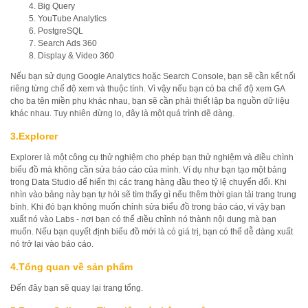
Big Query
YouTube Analytics
PostgreSQL
Search Ads 360
Display & Video 360
Nếu bạn sử dụng Google Analytics hoặc Search Console, bạn sẽ cần kết nối
riêng từng chế độ xem và thuộc tính. Vì vậy nếu bạn có ba chế độ xem GA
cho ba tên miền phụ khác nhau, bạn sẽ cần phải thiết lập ba nguồn dữ liệu
khác nhau. Tuy nhiên đừng lo, đây là một quá trình dẽ dàng.
3.Explorer
Explorer là một công cụ thử nghiệm cho phép bạn thử nghiệm và điều chình
biểu đồ mà không cần sửa báo cáo của mình. Ví dụ như bạn tạo một bảng
trong Data Studio để hiển thị các trang hàng đầu theo tỷ lệ chuyển đổi. Khi
nhìn vào bảng này bạn tự hỏi sẽ tìm thấy gì nếu thêm thời gian tải trang trung
bình. Khi đó bạn không muốn chỉnh sửa biểu đồ trong báo cáo, vì vậy bạn
xuất nó vào Labs - nơi bạn có thể điều chỉnh nó thành nội dung mà bạn
muốn. Nếu bạn quyết định biểu đồ mới là có giá trị, bạn có thể dễ dàng xuất
nó trở lại vào báo cáo.
4.Tổng quan về sản phẩm
Đến đây bạn sẽ quay lại trang tổng.