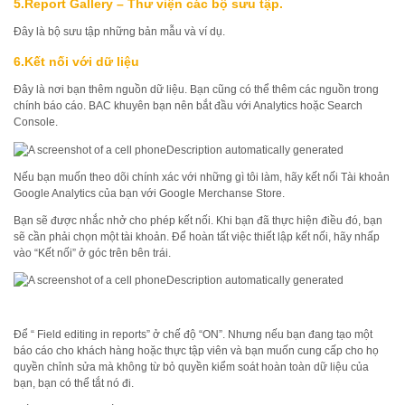
5.Report Gallery – Thư viện các bộ sưu tập.
Đây là bộ sưu tập những bản mẫu và ví dụ.
6.Kết nối với dữ liệu
Đây là nơi bạn thêm nguồn dữ liệu. Bạn cũng có thể thêm các nguồn trong
chính báo cáo. BAC khuyên bạn nên bắt đầu với Analytics hoặc Search
Console.
Nếu bạn muốn theo dõi chính xác với những gì tôi làm, hãy kết nối Tài khoản
Google Analytics của bạn với Google Merchanse Store.
Bạn sẽ được nhắc nhở cho phép kết nối. Khi bạn đã thực hiện điều đó, bạn
sẽ cần phải chọn một tài khoản. Để hoàn tất việc thiết lập kết nối, hãy nhấp
vào “Kết nối” ở góc trên bên trái.
Để “ Field editing in reports” ở chế độ “ON”. Nhưng nếu bạn đang tạo một
báo cáo cho khách hàng hoặc thực tập viên và bạn muốn cung cấp cho họ
quyền chỉnh sửa mà không từ bỏ quyền kiểm soát hoàn toàn dữ liệu của
bạn, bạn có thể tắt nó đi.