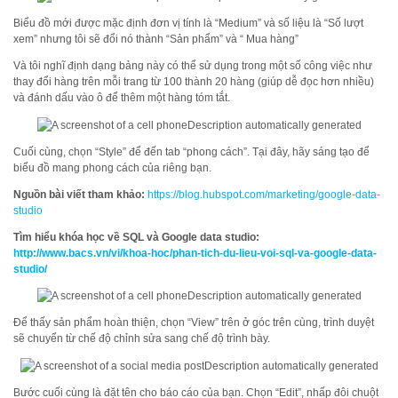
Biểu đồ mới được mặc định đơn vị tính là “Medium” và số liệu là “Số lượt
xem” nhưng tôi sẽ đổi nó thành “Sản phẩm” và “ Mua hàng”
Và tôi nghĩ định dạng bảng này có thể sử dụng trong một số công việc như
thay đổi hàng trên mỗi trang từ 100 thành 20 hàng (giúp dễ đọc hơn nhiều)
và đánh dấu vào ô để thêm một hàng tóm tắt.
Cuối cùng, chọn “Style” để đến tab “phong cách”. Tại đây, hãy sáng tạo để
biểu đồ mang phong cách của riêng bạn.
Nguồn bài viết tham khảo:
https://blog.hubspot.com/marketing/google-data-
studio
Tìm hiểu khóa học về SQL và Google data studio:
http://www.bacs.vn/vi/khoa-hoc/phan-tich-du-lieu-voi-sql-va-google-data-
studio/
Để thấy sản phẩm hoàn thiện, chọn “View” trên ở góc trên cùng, trình duyệt
sẽ chuyển từ chế độ chỉnh sửa sang chế độ trình bày.
Bước cuối cùng là đặt tên cho báo cáo của bạn. Chọn “Edit”, nhấp đôi chuột