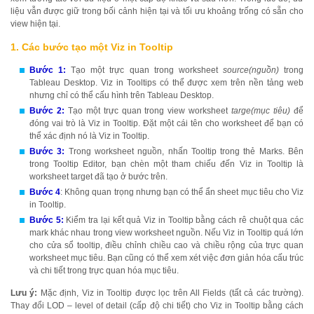
liệu vẫn được giữ trong bối cảnh hiện tại và tối ưu khoảng trống có sẵn cho
view hiện tại.
1. Các bước tạo một Viz in Tooltip
Bước 1:
Tạo một trực quan trong worksheet
source(nguồn)
trong
Tableau Desktop. Viz in Tooltips có thể được xem trên nền tảng web
nhưng chỉ có thể cấu hình trên Tableau Desktop.
Bước 2:
Tạo một trực quan trong view worksheet
targe(mục tiêu)
để
đóng vai trò là Viz in Tooltip. Đặt một cái tên cho worksheet để bạn có
thể xác định nó là Viz in Tooltip.
Bước 3:
Trong worksheet nguồn, nhấn Tooltip trong thẻ Marks. Bên
trong Tooltip Editor, bạn chèn một tham chiếu đến Viz in Tooltip là
worksheet target đã tạo ở bước trên.
Bước 4
: Không quan trọng nhưng bạn có thể ẩn sheet mục tiêu cho Viz
in Tooltip.
Bước 5:
Kiểm tra lại kết quả Viz in Tooltip bằng cách rê chuột qua các
mark khác nhau trong view worksheet nguồn. Nếu Viz in Tooltip quá lớn
cho cửa sổ tooltip, điều chỉnh chiều cao và chiều rộng của trực quan
worksheet mục tiêu. Bạn cũng có thể xem xét việc đơn giản hóa cấu trúc
và chi tiết trong trực quan hóa mục tiêu.
Lưu ý:
Mặc định, Viz in Tooltip được lọc trên All Fields (tất cả các trường).
Thay đổi LOD – level of detail (cấp độ chi tiết) cho Viz in Tooltip bằng cách