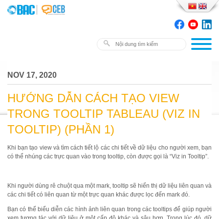
NOV 17, 2020
HƯỚNG DẪN CÁCH TẠO VIEW
TRONG TOOLTIP TABLEAU (VIZ IN
TOOLTIP) (PHẦN 1)
Khi bạn tạo view và tìm cách tiết lộ các chi tiết về dữ liệu cho người xem, bạn
có thể nhúng các trực quan vào trong tooltip, còn được gọi là “Viz in Tooltip”.
Khi người dùng rê chuột qua một mark, tooltip sẽ hiển thị dữ liệu liên quan và
các chi tiết có liên quan từ một trực quan khác được lọc đến mark đó.
Bạn có thể biểu diễn các hình ảnh liên quan trong các tooltips để giúp người
xem tương tác với dữ liệu ở một cấp độ khác và sâu hơn. Trong lúc đó, dữ