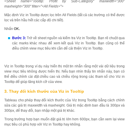
<Sheet name="Tooltip: Profit by Sub-Category" maxwidth="300"
maxheight="300" filter="<All Fields>">
Mặc định Viz in Tooltip được lọc trên All Fields (tất cả các trường có thể được
lọc và trên hầu hết các cấp độ chi tiết).
Nhấn
OK.
Bước 3:
Trở về sheet nguồn và kiểm tra Viz in Tooltip. Bạn rê chuột qua
các marks khác nhau để xem kết quả Viz in Tooltip. Bạn cũng có thể
điều chỉnh view mục tiêu khi cần để cải thiện Viz in Tooltip.
Viz in Tooltip trong ví dụ này hiển thị một tin nhắn rằng một vài dữ liệu trong
view mục tiêu không được hiển thị. Nếu bạn nhìn thấy tin nhắn này, bạn có
thể điều chỉnh cài đặt chiều cao và chiều rộng trong các tham số cho Viz in
Tooltip để giúp tăng kích cỡ của view.
3. Thay đổi kích thước của Viz in Tooltip
Tableau cho phép thay đổi kích thước của Viz trong Tooltip bằng cách chỉnh
sửa các giá trị maxwidth và maxheight. Giá trị mặc định ban đầu là 300px và
300px, để thay đổi, bạn nhập một giá trị khác.
Trong trường hợp bạn muốn đặt giá trị lớn hơn 600px, bạn cần xem lại view
mục tiêu có phù hợp với Viz in Tooltip hay không.