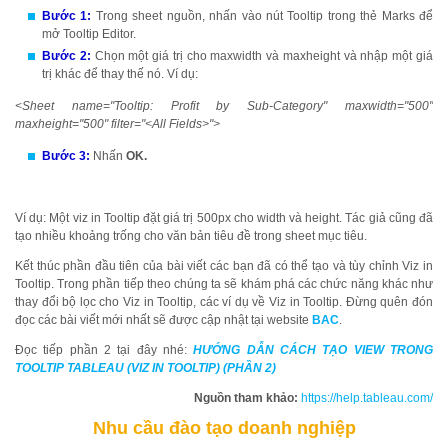
Bước 1:
Trong sheet nguồn, nhấn vào nút Tooltip trong thẻ Marks để
mở Tooltip Editor.
Bước 2:
Chọn một giá trị cho maxwidth và maxheight và nhập một giá
trị khác để thay thế nó. Ví dụ:
<Sheet name="Tooltip: Profit by Sub-Category" maxwidth="500"
maxheight="500" filter="<All Fields>">
Bước 3:
Nhấn
OK.
Ví dụ: Một viz in Tooltip đặt giá trị 500px cho width và height. Tác giả cũng đã
tạo nhiều khoảng trống cho văn bản tiêu đề trong sheet mục tiêu.
Kết thúc phần đầu tiên của bài viết các bạn đã có thể tạo và tùy chỉnh Viz in
Tooltip. Trong phần tiếp theo chúng ta sẽ khám phá các chức năng khác như
thay đổi bộ lọc cho Viz in Tooltip, các ví dụ về Viz in Tooltip. Đừng quên đón
đọc các bài viết mới nhất sẽ được cập nhật tại website
BAC
.
Đọc tiếp phần 2 tại đây nhé:
HƯỚNG DẪN CÁCH TẠO VIEW TRONG
TOOLTIP TABLEAU (VIZ IN TOOLTIP) (PHẦN 2)
Nguồn tham khảo:
https://help.tableau.com/
Nhu cầu đào tạo doanh nghiệp