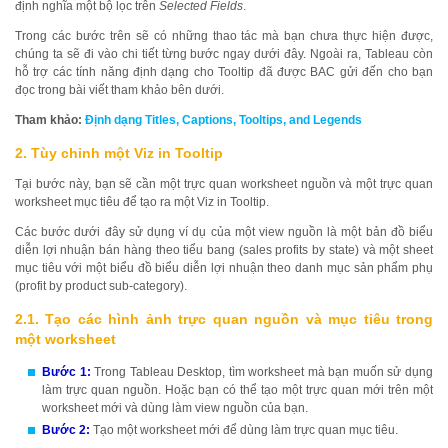
định nghĩa một bộ lọc trên
Selected Fields
.
Trong các bước trên sẽ có những thao tác mà bạn chưa thực hiện được,
chúng ta sẽ đi vào chi tiết từng bước ngay dưới đây. Ngoài ra, Tableau còn
hỗ trợ các tính năng định dạng cho Tooltip đã được BAC gửi đến cho bạn
đọc trong bài viết tham khảo bên dưới.
Tham khảo:
Định dạng Titles, Captions, Tooltips, and Legends
2. Tùy chỉnh một Viz in Tooltip
Tại bước này, bạn sẽ cần một trực quan worksheet nguồn và một trực quan
worksheet mục tiêu để tạo ra một Viz in Tooltip.
Các bước dưới đây sử dụng ví dụ của một view nguồn là một bản đồ biểu
diễn lợi nhuận bán hàng theo tiểu bang (sales profits by state) và một sheet
mục tiêu với một biểu đồ biểu diễn lợi nhuận theo danh mục sản phẩm phụ
(profit by product sub-category).
2.1. Tạo các hình ảnh trực quan nguồn và mục tiêu trong
một worksheet
Bước 1:
Trong Tableau Desktop, tìm worksheet mà bạn muốn sử dụng
làm trực quan nguồn. Hoặc bạn có thể tạo một trực quan mới trên một
worksheet mới và dùng làm view nguồn của bạn.
Bước 2:
Tạo một worksheet mới để dùng làm trực quan mục tiêu.