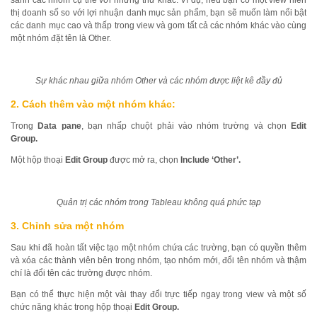
sánh các nhóm cụ thể với những thứ khác. Ví dụ, nếu bạn có một view hiển
thị doanh số so với lợi nhuận danh mục sản phẩm, bạn sẽ muốn làm nổi bật
các danh mục cao và thấp trong view và gom tất cả các nhóm khác vào cùng
một nhóm đặt tên là Other.
Sự khác nhau giữa nhóm Other và các nhóm được liệt kê đầy đủ
2. Cách thêm vào một nhóm khác:
Trong
Data pane
, bạn nhấp chuột phải vào nhóm trường và chọn
Edit
Group.
Một hộp thoại
Edit Group
được mở ra, chọn
Include ‘Other’.
Quản trị các nhóm trong Tableau không quá phức tạp
3.
Chỉnh sửa một nhóm
Sau khi đã hoàn tất việc tạo một nhóm chứa các trường, bạn có quyền thêm
và xóa các thành viên bên trong nhóm, tạo nhóm mới, đổi tên nhóm và thậm
chí là đổi tên các trường được nhóm.
Bạn có thể thực hiện một vài thay đổi trực tiếp ngay trong view và một số
chức năng khác trong hộp thoại
Edit Group.