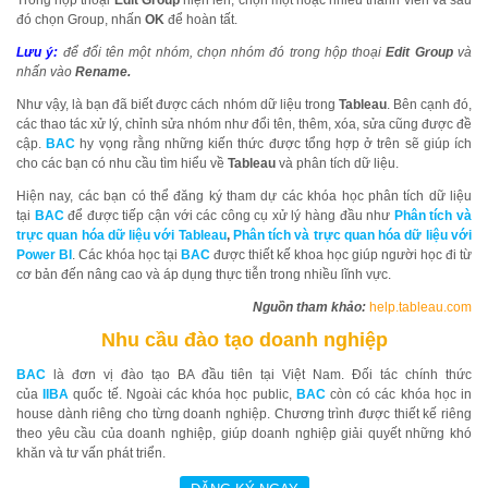
Trong hộp thoại
Edit Group
hiện lên, chọn một hoặc nhiều thành viên và sau
đó chọn Group, nhấn
OK
để hoàn tất.
Lưu ý:
để đổi tên một nhóm, chọn nhóm đó trong hộp thoại
Edit Group
và
nhấn vào
Rename.
Như vậy, là bạn đã biết được cách nhóm dữ liệu trong
Tableau
. Bên cạnh đó,
các thao tác xử lý, chỉnh sửa nhóm như đổi tên, thêm, xóa, sửa cũng được đề
cập.
BAC
hy vọng rằng những kiến thức được tổng hợp ở trên sẽ giúp ích
cho các bạn có nhu cầu tìm hiểu về
Tableau
và phân tích dữ liệu.
Hiện nay, các bạn có thể đăng ký tham dự các khóa học phân tích dữ liệu
tại
BAC
để được tiếp cận với các công cụ xử lý hàng đầu như
Phân tích và
trực quan hóa dữ liệu với
Ta
bleau
,
Phân tích và trực quan hóa dữ liệu với
Power BI
. Các khóa học tại
BAC
được thiết kế khoa học giúp người học đi từ
cơ bản đến nâng cao và áp dụng thực tiễn trong nhiều lĩnh vực.
Nguồn tham khảo:
help.table
au.com
Nhu cầu đào tạo doanh nghiệp
BAC
là đơn vị đào tạo BA đầu tiên tại Việt Nam. Đối tác chính thức
của
IIBA
quốc tế. Ngoài các khóa học public,
BAC
còn có các khóa học in
house dành riêng cho từng doanh nghiệp. Chương trình được thiết kế riêng
theo yêu cầu của doanh nghiệp, giúp doanh nghiệp giải quyết những khó
khăn và tư vấn phát triển.