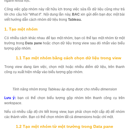
ngành khoa học.
Công việc gộp nhóm này rất hữu ích trong việc sửa lỗi dữ liệu cũng như trả
lời cho câu hỏi “What if”. Nội dung lần này,
BAC
xin gửi đến bạn đọc một bài
viết hướng dẫn cách nhóm dữ liệu trong
Tableau.
1.
Tạo một nhóm
Có nhiều cách khác nhau để tạo một nhóm, bạn có thể tạo một nhóm từ một
trường trong
Data pane
hoặc chọn dữ liệu trong view sau đó nhấn vào biểu
tượng gộp nhóm.
1.1 Tạo một nhóm bằng cách chọn dữ liệu trong view
Trong view đang làm việc, chọn một hoặc nhiều điểm dữ liệu, trên thanh
công cụ xuất hiện nhấp vào biểu tượng gộp nhóm.
Tính năng nhóm trong Tableau áp dụng được cho nhiều dimension
Lưu ý:
bạn có thể chọn biểu tượng gộp nhóm trên thanh công cụ trên
workspace.
Nếu có nhiều cấp độ chi tiết trong view, bạn phải chọn một cấp độ để nhóm
các thành viên. Bạn có thể chọn nhóm tất cả dimensions hoặc chỉ một.
1.2 Tạo một nhóm từ một trường trong Data pane