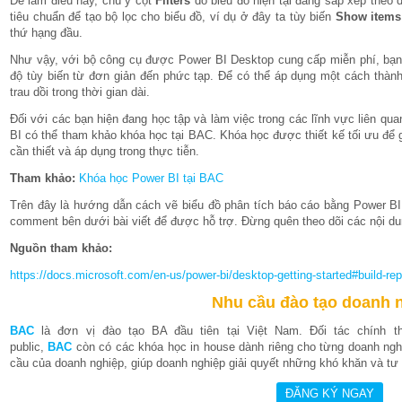
Để làm điều này, chú ý cột
Filters
do biểu đồ hiện tại đang sắp xếp theo d
tiêu chuẩn để tạo bộ lọc cho biểu đồ, ví dụ ở đây ta tùy biến
Show items 
thứ hạng đầu.
Như vậy, với bộ công cụ được Power BI Desktop cung cấp miễn phí, bạn h
độ tùy biến từ đơn giản đến phức tạp. Để có thể áp dụng một cách thàn
trau dồi trong thời gian dài.
Đối với các bạn hiện đang học tập và làm việc trong các lĩnh vực liên 
BI có thể tham khảo khóa học tại BAC. Khóa học được thiết kế tối ưu để
cần thiết và áp dụng trong thực tiễn.
Tham khảo:
Khóa học Power BI tại BAC
Trên đây là hướng dẫn cách vẽ biểu đồ phân tích báo cáo bằng Power BI 
comment bên dưới bài viết để được hỗ trợ. Đừng quên theo dõi các nội d
Nguồn tham khảo:
https://docs.microsoft.com/en-us/power-bi/desktop-getting-started#build-rep
Nhu cầu đào tạo doanh 
BAC
là đơn vị đào tạo BA đầu tiên tại Việt Nam. Đối tác chính 
public,
BAC
còn có các khóa học in house dành riêng cho từng doanh nghi
cầu của doanh nghiệp, giúp doanh nghiệp giải quyết những khó khăn và tư v