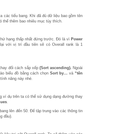
a các tiểu bang. Khi đã đủ dữ liệu bao gồm tên
có thể thêm bao nhiêu mục tùy thích.
hứ hạng thấp nhất đứng trước. Đó là vì
Power
với vị trí đầu tiên sẽ có Overall rank là 1
 thay đổi cách sắp xếp
(Sort ascending).
Ngoài
 vào biểu đồ bằng cách chọn
Sort by…
và
“tên
 tính năng này nhé.
ng ví dụ trên ta có thể sử dụng dạng đường thay
lues
.
bang lên đến 50. Để tập trung vào các thông tin
g đầu).