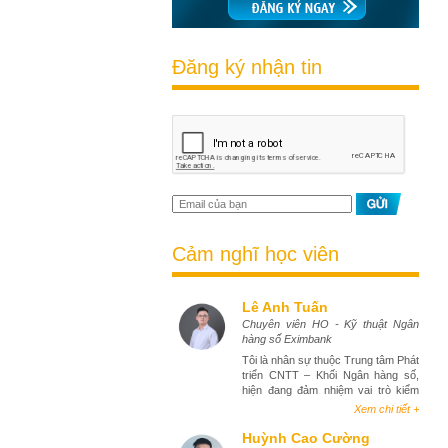
Đăng ký nhận tin
Cảm nghĩ học viên
Lê Anh Tuấn
Chuyên viên HO - Kỹ thuật Ngân
hàng số Eximbank
Tôi là nhân sự thuộc Trung tâm Phát
triển CNTT – Khối Ngân hàng số,
hiện đang đảm nhiệm vai trò kiểm
thử phần mềm (tester). Việc tham
Xem chi tiết +
gia khóa học Business Analyst đã
mang lại cho tôi góc nhìn toàn diện
Huỳnh Cao Cường