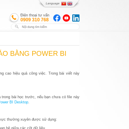
Language
Điện thoại tư vấn
0909 310 768
CÁO BẰNG POWER BI
g cao hiệu quả công việc. Trong bài viết này
.
a trong bài học trước, nếu bạn chưa có file này
Power BI Desktop
.
u vực thường xuyên được sử dụng:
an hệ giữa các cột dữ liệu.