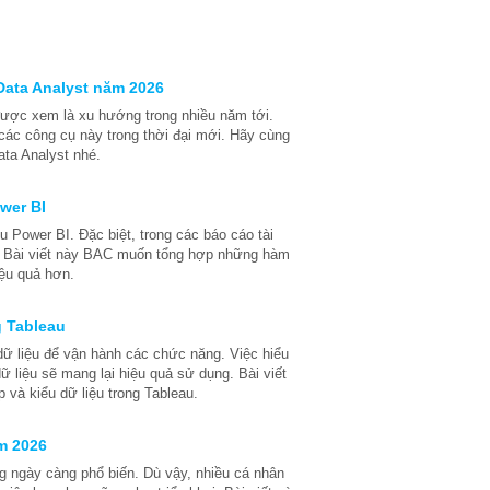
Data Analyst năm 2026
 được xem là xu hướng trong nhiều năm tới.
ác công cụ này trong thời đại mới. Hãy cùng
ta Analyst nhé.
wer BI
 Power BI. Đặc biệt, trong các báo cáo tài
ọng. Bài viết này BAC muốn tổng hợp những hàm
ệu quả hơn.
g Tableau
dữ liệu để vận hành các chức năng. Việc hiểu
ữ liệu sẽ mang lại hiệu quả sử dụng. Bài viết
p và kiểu dữ liệu trong Tableau.
ăm 2026
ng ngày càng phổ biến. Dù vậy, nhiều cá nhân