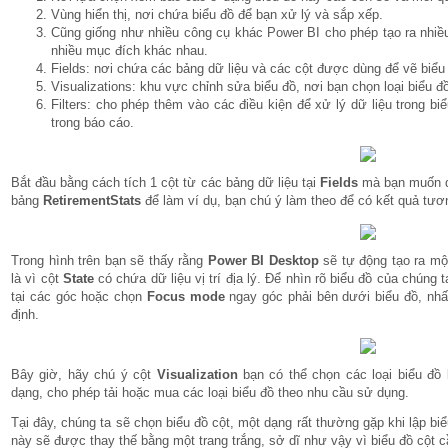
Vùng hiển thị, nơi chứa biểu đồ để bạn xử lý và sắp xếp.
Cũng giống như nhiều công cụ khác Power BI cho phép tạo ra nhiều
nhiều mục đích khác nhau.
Fields: nơi chứa các bảng dữ liệu và các cột được dùng để vẽ biểu
Visualizations: khu vực chỉnh sửa biểu đồ, nơi bạn chọn loại biểu 
Filters: cho phép thêm vào các điều kiện để xử lý dữ liệu trong bi
trong báo cáo.
Bắt đầu bằng cách tích 1 cột từ các bảng dữ liệu tại
Fields
mà bạn muốn dù
bảng
RetirementStats
để làm ví dụ, bạn chú ý làm theo để có kết quả tươ
Trong hình trên bạn sẽ thấy rằng
Power BI Desktop
sẽ tự động tạo ra mộ
là vì cột
State
có chứa dữ liệu vị trí địa lý. Để nhìn rõ biểu đồ của chúng
tại các góc hoặc chọn
Focus mode
ngay góc phải bên dưới biểu đồ, nhấ
định.
Bây giờ, hãy chú ý cột
Visualization
bạn có thể chọn các loại biểu đồ
dạng, cho phép tải hoặc mua các loại biểu đồ theo nhu cầu sử dụng.
Tại đây, chúng ta sẽ chọn biểu đồ cột, một dạng rất thường gặp khi lập bi
này sẽ được thay thế bằng một trang trắng, sở dĩ như vậy vì biểu đồ cột cầ