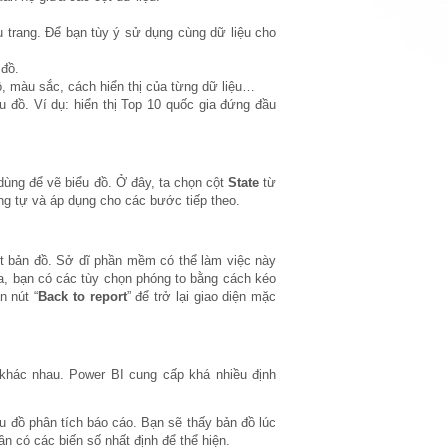
 trang. Để bạn tùy ý sử dụng cùng dữ liệu cho
 đồ.
đồ, màu sắc, cách hiển thị của từng dữ liệu…
ểu đồ. Ví dụ: hiển thị Top 10 quốc gia đứng đầu
ng để vẽ biểu đồ. Ở đây, ta chọn cột
State
từ
ng tự và áp dụng cho các bước tiếp theo.
t bản đồ. Sở dĩ phần mềm có thể làm việc này
 ta, bạn có các tùy chọn phóng to bằng cách kéo
n nút “
Back to report
” để trở lại giao diện mặc
 khác nhau. Power BI cung cấp khá nhiều định
ểu đồ phân tích báo cáo. Bạn sẽ thấy bản đồ lúc
n có các biến số nhất định để thể hiện.