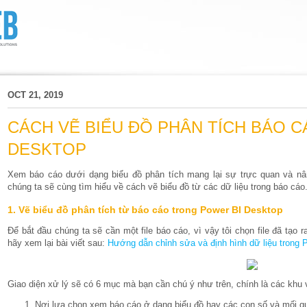
OCT 21, 2019
CÁCH VẼ BIỂU ĐỒ PHÂN TÍCH BÁO 
DESKTOP
Xem báo cáo dưới dạng biểu đồ phân tích mang lại sự trực quan và nân
chúng ta sẽ cùng tìm hiểu về cách vẽ biểu đồ từ các dữ liệu trong báo cáo
1. Vẽ biểu đồ phân tích từ báo cáo trong Power BI Desktop
Để bắt đầu chúng ta sẽ cần một file báo cáo, vì vậy tôi chọn file đã tạo r
hãy xem lại bài viết sau:
Hướng dẫn chỉnh sửa và định hình dữ liệu trong 
Giao diện xử lý sẽ có 6 mục mà bạn cần chú ý như trên, chính là các kh
Nơi lựa chọn xem báo cáo ở dạng biểu đồ hay các con số và mối qu