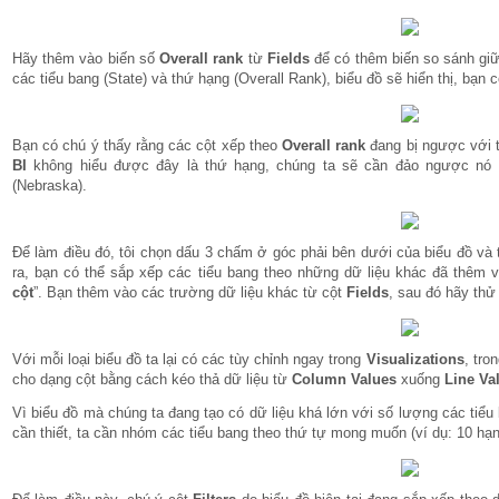
Hãy thêm vào biến số
Overall rank
từ
Fields
để có thêm biến so sánh giữ
các tiểu bang (State) và thứ hạng (Overall Rank), biểu đồ sẽ hiển thị, bạn 
Bạn có chú ý thấy rằng các cột xếp theo
Overall rank
đang bị ngược với t
BI
không hiểu được đây là thứ hạng, chúng ta sẽ cần đảo ngược nó lại 
(Nebraska).
Để làm điều đó, tôi chọn dấu 3 chấm ở góc phải bên dưới của biểu đồ và
ra, bạn có thể sắp xếp các tiểu bang theo những dữ liệu khác đã thêm
cột
”. Bạn thêm vào các trường dữ liệu khác từ cột
Fields
, sau đó hãy thử
Với mỗi loại biểu đồ ta lại có các tùy chỉnh ngay trong
Visualizations
, tro
cho dạng cột bằng cách kéo thả dữ liệu từ
Column Values
xuống
Line Va
Vì biểu đồ mà chúng ta đang tạo có dữ liệu khá lớn với số lượng các tiểu 
cần thiết, ta cần nhóm các tiểu bang theo thứ tự mong muốn (ví dụ: 10 hạn