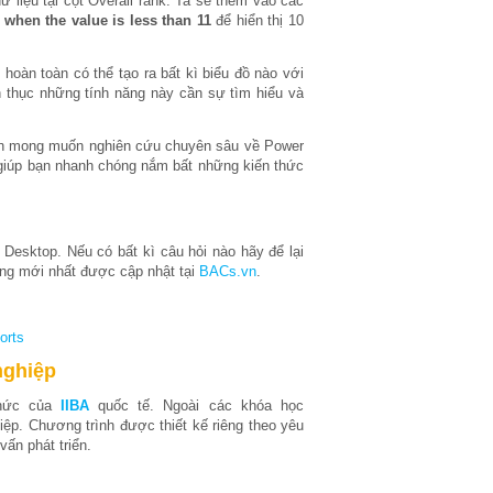
ữ liệu tại cột Overall rank. Ta sẽ thêm vào các
when the value is less than 11
để hiển thị 10
oàn toàn có thể tạo ra bất kì biểu đồ nào với
h thục những tính năng này cần sự tìm hiểu và
quan mong muốn nghiên cứu chuyên sâu về Power
 giúp bạn nhanh chóng nắm bất những kiến thức
Desktop. Nếu có bất kì câu hỏi nào hãy để lại
ung mới nhất được cập nhật tại
BACs.vn
.
orts
nghiệp
thức của
IIBA
quốc tế. Ngoài các khóa học
ệp. Chương trình được thiết kế riêng theo yêu
ấn phát triển.