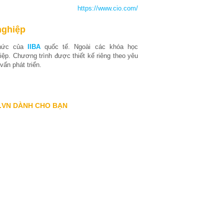
https://www.cio.com/
nghiệp
thức của
IIBA
quốc tế. Ngoài các khóa học
ệp. Chương trình được thiết kế riêng theo yêu
ấn phát triển.
.VN DÀNH CHO BẠN