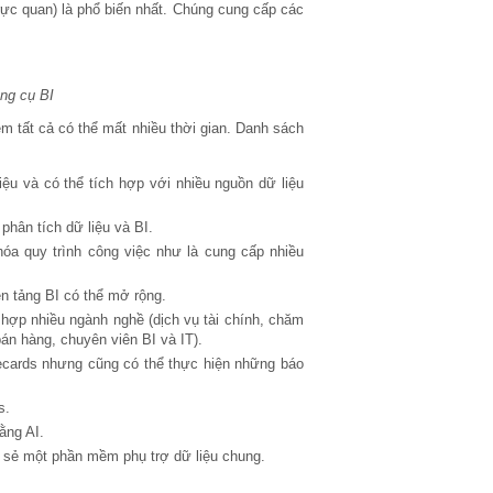
rực quan) là phổ biến nhất. Chúng cung cấp các
ông cụ BI
ệm tất cả có thể mất nhiều thời gian. Danh sách
iệu và có thể tích hợp với nhiều nguồn dữ liệu
phân tích dữ liệu và BI.
hóa quy trình công việc như là cung cấp nhiều
ền tảng BI có thể mở rộng.
ợp nhiều ngành nghề (dịch vụ tài chính, chăm
án hàng, chuyên viên BI và IT).
ecards nhưng cũng có thể thực hiện những báo
s.
ằng AI.
 sẻ một phần mềm phụ trợ dữ liệu chung.