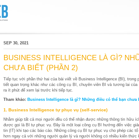
SEP 30, 2021
BUSINESS INTELLIGENCE LÀ GÌ? NH
CHƯA BIẾT (PHẦN 2)
Tiếp tục với phần thứ hai của bài viết về Business Intelligence (BI), tron
tiết quan trọng khác như các công cụ BI, chuyên viên BI và tương lai củ
ra ít phút để xem lại trước khi tiếp tục.
Tham khảo:
Business Intelligence là gì? Những điều có thể bạn chưa b
1. Business Intelligence tự phục vụ (self-service)
Nhằm giúp tất cả mọi người đều có thể nhận được những thông tin hữu ích
được gọi là BI tự phục vụ. Đây là một loại công cụ BI hướng đến việc gi
tin (IT) khi tạo các báo cáo. Những công cụ BI tự phục vụ cho phép các tổ
hơn ngay cả với những người quản lý và người không có nhiều kiến thức k