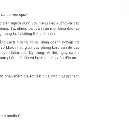
 tất cả mọi người
o diện người dùng với menu kéo xuống và các
 dàng. Tất nhiên, bạn vẫn cần một khóa đào tạo
 mang lại là không thể phủ nhận.
 Bằng cách hướng người dùng doanh nghiệp trở
ỉ số khác nhau giữa các phòng ban, vấn đề bảo
uyền kiểm soát tập trung. Vì thế, ngay cả khi
t sản phẩm có sẵn và hướng nhân viên đến nó.
họn phần mềm SelectHub chia nhỏ chúng thành
into another)