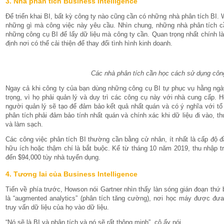
3. Nhà phân tích Business Intelligence
Để triển khai BI, bất kỳ công ty nào cũng cần có những nhà phân tích BI.
những gì mà công việc này yêu cầu. Nhìn chung, những nhà phân tích c
những công cụ BI để lấy dữ liệu mà công ty cần. Quan trọng nhất chính 
định nơi có thể cải thiện để thay đổi tình hình kinh doanh.
Các nhà phân tích cần học cách sử dụng công
Ngay cả khi công ty của bạn dùng những công cụ BI tự phục vụ hằng ngày
trọng, vì họ phải quản lý và duy trì các công cụ này với nhà cung cấp. 
người quản lý sẽ tạo để đảm bảo kết quả nhất quán và có ý nghĩa với tổ 
phân tích phải đảm bảo tính nhất quán và chính xác khi dữ liệu đi vào, th
và làm sạch.
Các công việc phân tích BI thường cần bằng cử nhân, ít nhất là cấp độ
hữu ích hoặc thậm chí là bắt buộc. Kể từ tháng 10 năm 2019, thu nhập tr
đến $94,000 tùy nhà tuyển dụng.
4. Tương lai của Business Intelligence
Tiến về phía trước, Howson nói Gartner nhìn thấy làn sóng gián đoạn thứ 
là “augmented analytics” (phân tích tăng cường), nơi học máy được 
truy vấn dữ liệu của họ vào dữ liệu.
“Nó sẽ là BI và phân tích và nó sẽ rất thông minh”, cô ấy nói.