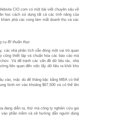
 Website CIO.com có một bài viết chuyên sâu về
ần học cách sử dụng tất cả các tính năng của
là khám phá các vùng làm mất doanh thu và xác
 cụ BI thuần thục
, các nhà phân tích vẫn đóng một vai trò quan
Họ cũng thiết lập và chuẩn hóa các báo cáo mà
chức. Và để tránh các vấn đề dữ liệu rác, nhà
ường liên quan đến việc lấy dữ liệu ra khỏi kho
 đầu vào, mặc dù để thăng bậc bằng MBA có thể
ung bình rơi vào khoảng $67,500 và có thể lên
ba đang diễn ra, thứ mà công ty nghiên cứu gọi
đưa vào phần mềm và sẽ hướng dẫn người dùng