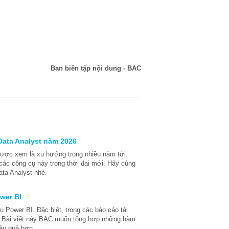
Ban biên tập nội dung - BAC
Data Analyst năm 2026
 được xem là xu hướng trong nhiều năm tới.
ác công cụ này trong thời đại mới. Hãy cùng
ta Analyst nhé.
wer BI
 Power BI. Đặc biệt, trong các báo cáo tài
ọng. Bài viết này BAC muốn tổng hợp những hàm
ệu quả hơn.