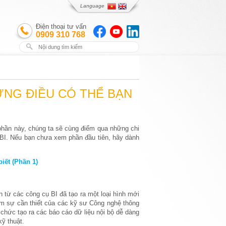
Language
Điện thoại tư vấn
0909 310 768
ỮNG ĐIỀU CÓ THỂ BẠN
g phần này, chúng ta sẽ cùng điểm qua những chi
a BI. Nếu bạn chưa xem phần đầu tiên, hãy dành
iết (Phần 1)
 từ các công cụ BI đã tạo ra một loại hình mới
ảm sự cần thiết của các kỹ sư Công nghệ thông
 chức tạo ra các báo cáo dữ liệu nội bộ dễ dàng
ỹ thuật.