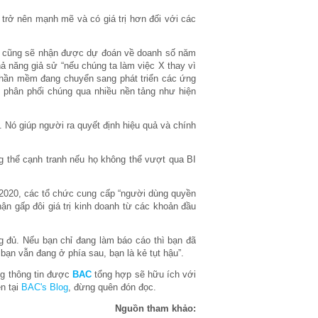
rở nên mạnh mẽ và có giá trị hơn đối với các
ọ cũng sẽ nhận được dự đoán về doanh số năm
hả năng giả sử “nếu chúng ta làm việc X thay vì
t phần mềm đang chuyển sang phát triển các ứng
 phân phối chúng qua nhiều nền tảng như hiện
. Nó giúp người ra quyết định hiệu quả và chính
g thể cạnh tranh nếu họ không thể vượt qua BI
 2020, các tổ chức cung cấp “người dùng quyền
ận gấp đôi giá trị kinh doanh từ các khoản đầu
g đủ. Nếu bạn chỉ đang làm báo cáo thì bạn đã
ạn vẫn đang ở phía sau, bạn là kẻ tụt hậu”.
ng thông tin được
BAC
tổng hợp sẽ hữu ích với
n tại
BAC's Blog
, đừng quên đón đọc.
Nguồn tham khảo: