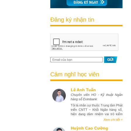
Đăng ký nhận tin
Cảm nghĩ học viên
Lê Anh Tuấn
Chuyên viên HO - Kỹ thuật Ngân
hàng số Eximbank
Tôi là nhân sự thuộc Trung tâm Phát
triển CNTT – Khối Ngân hàng số,
hiện đang đảm nhiệm vai trò kiểm
thử phần mềm (tester). Việc tham
Xem chi tiết +
gia khóa học Business Analyst đã
mang lại cho tôi góc nhìn toàn diện
Huỳnh Cao Cường