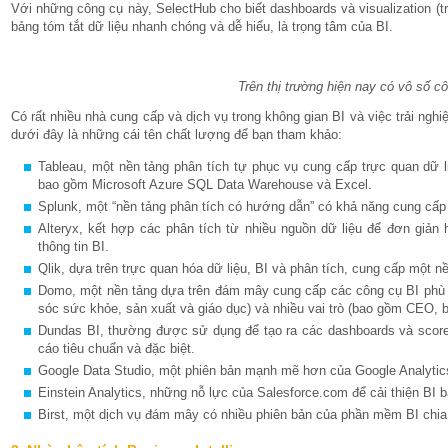
Với những công cụ này, SelectHub cho biết dashboards và visualization (t
bảng tóm tắt dữ liệu nhanh chóng và dễ hiểu, là trọng tâm của BI.
Trên thị trường hiện nay có vô số c
Có rất nhiều nhà cung cấp và dịch vụ trong không gian BI và việc trải nghi
dưới đây là những cái tên chất lượng để bạn tham khảo:
Tableau, một nền tảng phân tích tự phục vụ cung cấp trực quan dữ l
bao gồm Microsoft Azure SQL Data Warehouse và Excel.
Splunk, một “nền tảng phân tích có hướng dẫn” có khả năng cung cấp 
Alteryx, kết hợp các phân tích từ nhiều nguồn dữ liệu để đơn giản 
thông tin BI.
Qlik, dựa trên trực quan hóa dữ liệu, BI và phân tích, cung cấp một n
Domo, một nền tảng dựa trên đám mây cung cấp các công cụ BI phù h
sóc sức khỏe, sản xuất và giáo dục) và nhiều vai trò (bao gồm CEO, b
Dundas BI, thường được sử dụng để tạo ra các dashboards và scor
cáo tiêu chuẩn và đặc biệt.
Google Data Studio, một phiên bản mạnh mẽ hơn của Google Analytic
Einstein Analytics, những nỗ lực của Salesforce.com để cải thiện BI b
Birst, một dịch vụ đám mây có nhiều phiên bản của phần mềm BI chia