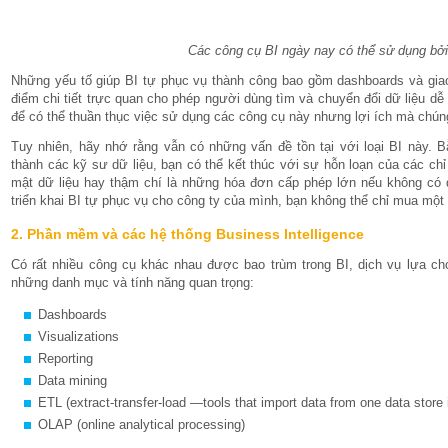
Các công cụ BI ngày nay có thể sử dụng bởi
Những yếu tố giúp BI tự phục vụ thành công bao gồm dashboards và gia
điểm chi tiết trực quan cho phép người dùng tìm và chuyển đổi dữ liệu dễ
để có thể thuần thục việc sử dụng các công cụ này nhưng lợi ích mà chúng
Tuy nhiên, hãy nhớ rằng vẫn có những vấn đề tồn tại với loại BI này.
thành các kỹ sư dữ liệu, bạn có thể kết thúc với sự hỗn loạn của các ch
mật dữ liệu hay thậm chí là những hóa đơn cấp phép lớn nếu không có q
triển khai BI tự phục vụ cho công ty của mình, bạn không thể chỉ mua mộ
2. Phần mềm và các hệ thống Business Intelligence
Có rất nhiều công cụ khác nhau được bao trùm trong BI, dịch vụ lựa c
những danh mục và tính năng quan trọng:
Dashboards
Visualizations
Reporting
Data mining
ETL (extract-transfer-load —tools that import data from one data store 
OLAP (online analytical processing)