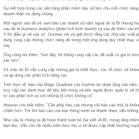
Sự kết hợp trong các nền tảng phần mềm này sẽ làm cho mỗi chức năng t
doanh nhân sử dụng chúng.
Một người nào đó sẽ xem báo cáo doanh số năm ngoái đó là BI nhưng h
sau đó là business analytics (phân tích kinh doanh) và sau đó thêm vào k
Y thì điều gì sẽ xảy ra”. Gorman nói và giải thích rằng các nhà sản xuấ
dụng cung cấp những chức năng đó trong một ứng dụng duy nhất thay vì
nay.
Ông cũng nói thêm: “Giờ đây, hệ thống cung cấp các đề xuất có giá trị hơn
xác hơn”.
Và mặc dù BI vẫn cung cấp những giá trị thiết thực, các tổ chức sẽ khôn
và áp dụng các phân tích nâng cao.
Trên thực tế, báo cáo Magic Quadrant của Gartner dự đoán rằng vào năm
truy cập vào danh mục dữ liệu bên trong và bên ngoài được quản lý sẽ nh
tư vào phân tích so với những tổ chức không có”.
Howson cho biết thêm: “Cần phải báo cáo nhưng chỉ báo cáo thôi là khôn
chậm hơn. Trừ khi báo cáo của bạn thông minh và nhanh nhẹn, nếu không b
Như vậy là chúng ta đã hoàn thành toàn bộ bài viết về BI, mong rằng nhữ
bạn đọc. Vẫn còn rất nhiều kiến thức thú vị sẽ được cập nhật thường xuyê