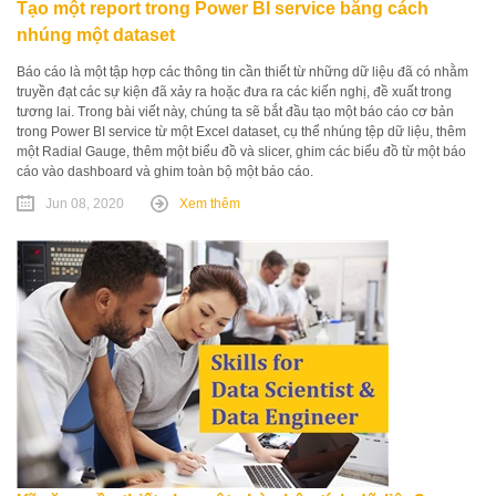
Tạo một report trong Power BI service bằng cách
nhúng một dataset
Báo cáo là một tập hợp các thông tin cần thiết từ những dữ liệu đã có nhằm
truyền đạt các sự kiện đã xảy ra hoặc đưa ra các kiến nghị, đề xuất trong
tương lai. Trong bài viết này, chúng ta sẽ bắt đầu tạo một báo cáo cơ bản
trong Power BI service từ một Excel dataset, cụ thể nhúng tệp dữ liệu, thêm
một Radial Gauge, thêm một biểu đồ và slicer, ghim các biểu đồ từ một báo
cáo vào dashboard và ghim toàn bộ một báo cáo.
Jun 08, 2020
Xem thêm