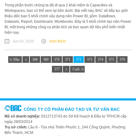
Trong phần trước chúng ta đã đi qua 2 khái niệm là Capacities và
Workspaces, bạn có thể xem lại bên dưới. Bài viết này, BAC sẽ tiếp tục giới
thiệu đến bạn 5 khối chính xây dựng nên Power BI, gồm: Dataflows,
Datasets, Report, Dashboard, Workbooks. Đây là 5 khối chính tạo nên Power
BI, một trong những công cụ phân tích và trực quan dữ liệu phổ biến nhất
hiện nay.
Jun 02, 2020
Xem thêm
Đầu
368
369
370
371
372
373
374
375
376
377
Cuối
CÔNG TY CỔ PHẦN ĐÀO TẠO VÀ TƯ VẤN BAC
Mã số doanh nghiệp:
0312713743 do Sở Kế hoạch & Đầu tư TP.HCM cấp
ngày 28/03/2014
Trụ sở chính:
Lầu 6 - Tòa nhà Thiên Phước 1, 244 Cống Quỳnh, Phường
Bến Thành, HCM.