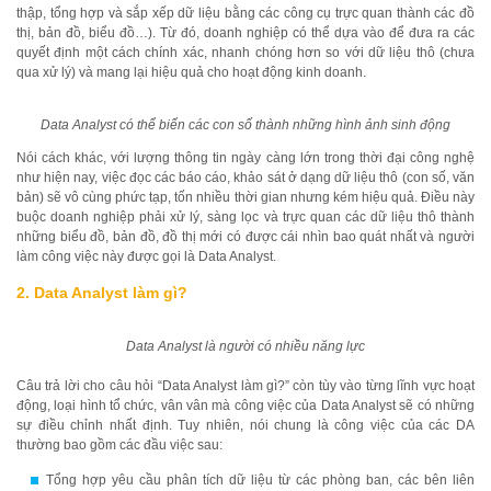
thập, tổng hợp và sắp xếp dữ liệu bằng các công cụ trực quan thành các đồ
thị, bản đồ, biểu đồ…). Từ đó, doanh nghiệp có thể dựa vào để đưa ra các
quyết định một cách chính xác, nhanh chóng hơn so với dữ liệu thô (chưa
qua xử lý) và mang lại hiệu quả cho hoạt động kinh doanh.
Data Analyst có thể biến các con số thành những hình ảnh sinh động
Nói cách khác, với lượng thông tin ngày càng lớn trong thời đại công nghệ
như hiện nay, việc đọc các báo cáo, khảo sát ở dạng dữ liệu thô (con số, văn
bản) sẽ vô cùng phức tạp, tốn nhiều thời gian nhưng kém hiệu quả. Điều này
buộc doanh nghiệp phải xử lý, sàng lọc và trực quan các dữ liệu thô thành
những biểu đồ, bản đồ, đồ thị mới có được cái nhìn bao quát nhất và người
làm công việc này được gọi là Data Analyst.
2. Data Analyst làm gì?
Data Analyst là người có nhiều năng lực
Câu trả lời cho câu hỏi “Data Analyst làm gì?” còn tùy vào từng lĩnh vực hoạt
động, loại hình tổ chức, vân vân mà công việc của Data Analyst sẽ có những
sự điều chỉnh nhất định. Tuy nhiên, nói chung là công việc của các DA
thường bao gồm các đầu việc sau:
Tổng hợp yêu cầu phân tích dữ liệu từ các phòng ban, các bên liên