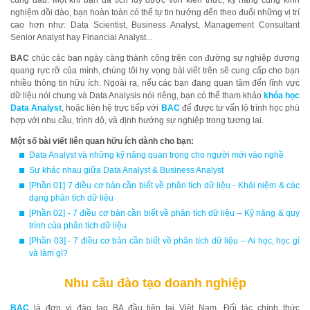
cùng đâu. Một khi bạn đã tích lũy được vốn kiến thức, kỹ năng cùng kinh
nghiệm dồi dào, bạn hoàn toàn có thể tự tin hướng đến theo đuổi những vị trí
cao hơn như: Data Scientist, Business Analyst, Management Consultant
Senior Analyst hay Financial Analyst...
BAC
chúc các bạn ngày càng thành công trên con đường sự nghiệp dương
quang rực rỡ của mình, chúng tôi hy vọng bài viết trên sẽ cung cấp cho bạn
nhiều thông tin hữu ích. Ngoài ra, nếu các bạn đang quan tâm đến lĩnh vực
dữ liệu nói chung và Data Analysis nói riêng, bạn có thể tham khảo
khóa học
Data Analyst
, hoặc liên hệ trực tiếp với
BAC
để được tư vấn lộ trình học phù
hợp với nhu cầu, trình độ, và định hướng sự nghiệp trong tương lai.
Một số bài viết liên quan hữu ích dành cho bạn:
Data Analyst và những kỹ năng quan trọng cho người mới vào nghề
Sự khác nhau giữa Data Analyst & Business Analyst
[Phần 01] 7 điều cơ bản cần biết về phân tích dữ liệu - Khái niệm & các
dạng phân tích dữ liệu
[Phần 02] - 7 điều cơ bản cần biết về phân tích dữ liệu – Kỹ năng & quy
trình của phân tích dữ liệu
[Phần 03] - 7 điều cơ bản cần biết về phân tích dữ liệu – Ai học, học gì
và làm gì?
Nhu cầu đào tạo doanh nghiệp
BAC
là đơn vị đào tạo BA đầu tiên tại Việt Nam. Đối tác chính thức