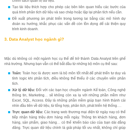
chính sách quản trị dữ liệu.
Tạo tài liệu thích hợp cho phép các bên liên quan hiểu các bước của
quá trình phân tích dữ liệu và sao chép hoặc lặp lại phân tích nếu cần.
Đề xuất phương án phát triển trong tương lai bằng các mô hình dự
đoán xu hướng, khắc phục các vấn đề còn tồn đọng để cải thiện quy
trình kinh doanh.
3. Data Analyst học ngành gì?
Mặc dù không có một ngành học cụ thể để trở thành Data Analyst trên ghế
nhà trường. Nhưng bạn vẫn có thể bắt đầu từ những bộ môn cụ thể sau:
Toán:
Toán học là được xem là bộ môn tốt nhất để phát triển tư duy và
tính logic khi phân tích, điều không thể thiếu ở các chuyên viên phân
tích.
Xử lý dữ liệu:
Đối với các bạn học chuyên ngành Kế toán, Công nghệ
thông tin, Marketing… sẽ không còn xa lạ với những phần mềm như
Excel, SQL, Access. Đây là những phần mềm giúp bạn hình thành cái
nhìn đầu tiên về dữ liệu, từ tổng hợp, phân tích, phát triển hệ thống….
Trực quan dữ liệu:
Các trang web thương mại điện tử ngày nay có thể
tiếp nhận hàng triệu đơn hàng mỗi ngày. Thông tin khách hàng, đơn
hàng, sản phẩm, giao hàng… có thể khiến báo cáo của bạn dài đằng
đãng. Trực quan dữ liệu chính là giải pháp tối ưu nhất, không chỉ giúp