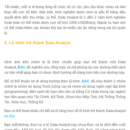
Tất nhiên, mỗi vị trí trong từng tổ chức sẽ có các yêu cầu khác nhau và làm
thay đổi con số trên. Đặc biệt, kinh nghiệm được xem là yếu tố hàng đầu
quyết định đến thu nhập, cụ thể, Data Analyst từ 1 đến 2 năm kinh nghiệm
hoàn toàn có thể nhận được con số hơn 1000 USD/tháng. Ngoài ra, bạn còn
có thể nhận thêm các khoản thù lao từ nhiều dự án riêng trong vai trò quản
lý.
5. Lộ trình trở thành Data Analyst
Hình ảnh trên chính là lộ trình chuẩn giúp bạn trở thành một Data
Analyst,
BAC
đã nghiên cứu, tổng hợp và mô phỏng lại con đường một cách
cơ bản nhất giúp bạn có được định hướng dễ dàng hơn trên con đường này.
Để có thể thuận lợi đi đúng hướng theo lộ trình,
BAC
đã chia thành 2 nhóm
chính là nhóm sử dụng Tools (công cụ) và nhóm sử dụng ngôn ngữ lập trình
(programming). Bên cạnh đó bạn nên cần có bằng Cử nhân trong các ngành
học liên quan như Tài Chính, Kế Toán, Khoa Học Máy Tính, Hệ Thống Thông
Tin, Toán Học, Thống Kê.
Bạn có thể tham khảo chi tiết và rõ ràng hơn về lộ trình trở thành Data Analyst
tại đây
.
Bạn biết không, thực ra vị trí Data Analyst này chưa thực sự là đích đến cuối