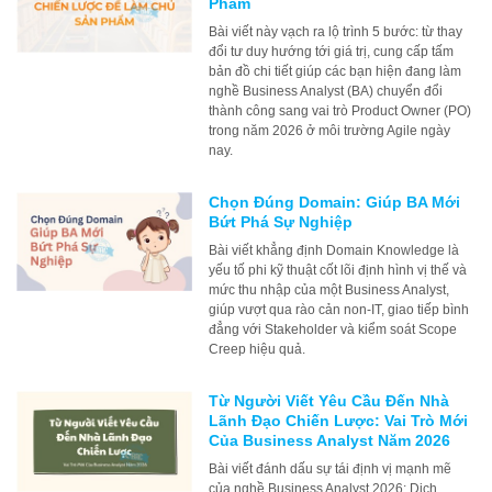
Phẩm
Bài viết này vạch ra lộ trình 5 bước: từ thay
đổi tư duy hướng tới giá trị, cung cấp tấm
bản đồ chi tiết giúp các bạn hiện đang làm
nghề Business Analyst (BA) chuyển đổi
thành công sang vai trò Product Owner (PO)
trong năm 2026 ở môi trường Agile ngày
nay.
Chọn Đúng Domain: Giúp BA Mới
Bứt Phá Sự Nghiệp
Bài viết khẳng định Domain Knowledge là
yếu tố phi kỹ thuật cốt lõi định hình vị thế và
mức thu nhập của một Business Analyst,
giúp vượt qua rào cản non-IT, giao tiếp bình
đẳng với Stakeholder và kiểm soát Scope
Creep hiệu quả.
Từ Người Viết Yêu Cầu Đến Nhà
Lãnh Đạo Chiến Lược: Vai Trò Mới
Của Business Analyst Năm 2026
Bài viết đánh dấu sự tái định vị mạnh mẽ
của nghề Business Analyst 2026: Dịch