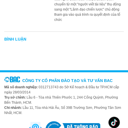
chuyển từ một "người viết tài liệu" thụ động
sang một "Lãnh đạo chiến lược" chủ động
tham gia vào quá trình ra quyết định của tổ
chức
BÌNH LUẬN
CÔNG TY CỔ PHẦN ĐÀO TẠO VÀ TƯ VẤN BAC
Mã số doanh nghiệp:
0312713743 do Sở Kế hoạch & Đầu tư TP.HCM cấp
ngày 28/03/2014
Trụ sở chính:
Lầu 6 - Tòa nhà Thiên Phước 1, 244 Cống Quỳnh, Phường
Bến Thành, HCM.
Chi nhánh:
Lầu 11, Tòa nhà Hải Âu, Số 39B Trường Sơn, Phường Tân Sơn
Nhất, HCM.