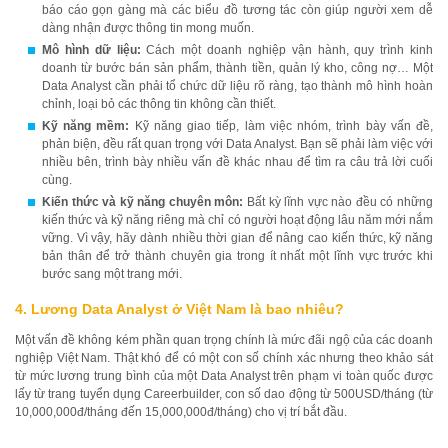
báo cáo gọn gàng mà các biểu đồ tương tác còn giúp người xem dễ
dàng nhận được thông tin mong muốn.
Mô hình dữ liệu:
Cách một doanh nghiệp vận hành, quy trình kinh
doanh từ bước bán sản phẩm, thành tiền, quản lý kho, công nợ… Một
Data Analyst cần phải tổ chức dữ liệu rõ ràng, tạo thành mô hình hoàn
chỉnh, loại bỏ các thông tin không cần thiết.
Kỹ năng mềm:
Kỹ năng giao tiếp, làm việc nhóm, trình bày vấn đề,
phản biện, đều rất quan trọng với Data Analyst. Bạn sẽ phải làm việc với
nhiều bên, trình bày nhiều vấn đề khác nhau để tìm ra câu trả lời cuối
cùng.
Kiến thức và kỹ năng chuyên môn:
Bất kỳ lĩnh vực nào đều có những
kiến thức và kỹ năng riêng mà chỉ có người hoạt động lâu năm mới nắm
vững. Vì vậy, hãy dành nhiều thời gian để nâng cao kiến thức, kỹ năng
bản thân để trở thành chuyên gia trong ít nhất một lĩnh vực trước khi
bước sang một trang mới.
4. Lương Data Analyst ở Việt Nam là bao nhiêu?
Một vấn đề không kém phần quan trọng chính là mức đãi ngộ của các doanh
nghiệp Việt Nam. Thật khó để có một con số chính xác nhưng theo khảo sát
từ mức lương trung bình của một Data Analyst trên phạm vi toàn quốc được
lấy từ trang tuyển dụng Careerbuilder, con số dao động từ 500USD/tháng (từ
10,000,000đ/tháng đến 15,000,000đ/tháng) cho vị trí bắt đầu.