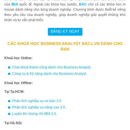
của
IIBA
quốc tế. Ngoài các khóa học public,
BAC
còn có các khóa học in
house dành riêng cho từng doanh nghiệp. Chương trình được thiết kế riêng
theo yêu cầu của doanh nghiệp, giúp doanh nghiệp giải quyết những khó
khăn và tư vấn phát triển.
CÁC KHOÁ HỌC BUSINESS ANALYST BACs.VN DÀNH CHO
BẠN
Khoá học Online:
Chìa khoá thành công dành cho Business Analyst
.
Công cụ & Kỹ năng dành cho Business Analyst
.
Khoá học Offline:
Tại Tp.HCM:
Phân tích nghiệp vụ cơ bản 3.0
.
Phân tích nghiệp vụ nâng cao 3.0
.
Luyện thi chứng chỉ IIBA 3.0
.
Tại Hà Nội: