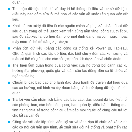
quan,...
Thu thập dữ liệu, thiết kế và duy trì hệ thống dữ liệu và cơ sở dữ liệu;
điều này bao gồm sửa lỗi mã hóa và các vấn đề khác liên quan đến dữ
liệu.
Khai thác và xử lý dữ liệu từ các nguồn chính và phụ, đảm bảo tất cả dữ
liệu quan trọng có thể được xem trên cùng nền tảng, công cụ, thiết bị,
sau đó sắp xếp lại dữ liệu đã nói ở một định dạng mà con người hoặc
máy móc có thể dễ dàng đọc được.
Phân tích dữ liệu (bằng các công cụ thống kê Power BI, Tableau,
Qlik,...), giải thích các tập dữ liệu, đặc biệt chú ý đến các xu hướng và
mẫu có thể có giá trị cho các nỗ lực phân tích dự đoán và chẩn đoán.
Thể hiện tầm quan trọng của công việc của họ trong bối cảnh các xu
hướng địa phương, quốc gia và toàn cầu tác động đến cả tổ chức và
ngành của họ.
Chuẩn bị các báo cáo cho lãnh đạo điều hành để truyền đạt hiệu quả
các xu hướng, mô hình và dự đoán bằng cách sử dụng dữ liệu có liên
quan.
Trả lời yêu cầu phân tích bằng các báo cáo, dashboard đã tạo (kết nối
các phòng ban, các bên liên quan, ban quản lý, điều hành thông qua
tính năng chia sẻ trong công cụ đảm bảo mọi người có cùng câu trả lời
cho tất cả vấn đề.
Cộng tác với các lập trình viên, kỹ sư và lãnh đạo tổ chức để xác định
các cơ hội cải tiến quy trình, đề xuất sửa đổi hệ thống và phát triển các