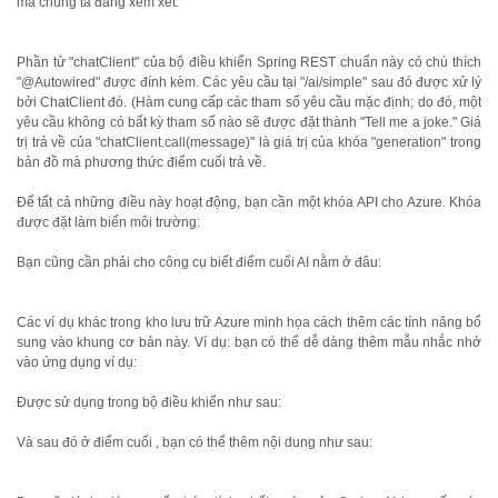
mà chúng ta đang xem xét:
Phần tử "chatClient" của bộ điều khiển Spring REST chuẩn này có chú thích
"@Autowired" được đính kèm. Các yêu cầu tại "/ai/simple" sau đó được xử lý
bởi ChatClient đó. (Hàm cung cấp các tham số yêu cầu mặc định; do đó, một
yêu cầu không có bất kỳ tham số nào sẽ được đặt thành "Tell me a joke." Giá
trị trả về của "chatClient.call(message)" là giá trị của khóa "generation" trong
bản đồ mà phương thức điểm cuối trả về.
Để tất cả những điều này hoạt động, bạn cần một khóa API cho Azure. Khóa
được đặt làm biến môi trường:
Bạn cũng cần phải cho công cụ biết điểm cuối AI nằm ở đâu:
Các ví dụ khác trong kho lưu trữ Azure minh họa cách thêm các tính năng bổ
sung vào khung cơ bản này. Ví dụ: bạn có thể dễ dàng thêm mẫu nhắc nhở
vào ứng dụng ví dụ:
Được sử dụng trong bộ điều khiển như sau:
Và sau đó ở điểm cuối , bạn có thể thêm nội dung như sau: