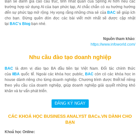
Bạn sẽ đánh giá cao cấu trúc, tính nhất quán của Spring AI hơn nếu các
trường hợp sử dụng AI của bạn phức tạp, AI chắc chắn có xu hướng hướng
đến sự phức tạp mở rộng. Hy vọng rằng những chia sẻ của
BAC
sẽ giúp ích
cho bạn. Đừng quên đón đọc các bài viết mới nhất sẽ được cập nhật
tại
BAC's Blog
bạn nhé.
Nguồn tham khảo
:
https://www.infoworld.com/
Nhu cầu đào tạo doanh nghiệp
BAC
là đơn vị đào tạo BA đầu tiên tại Việt Nam. Đối tác chính thức
của
IIBA
quốc tế. Ngoài các khóa học public,
BAC
còn có các khóa học in
house dành riêng cho từng doanh nghiệp. Chương trình được thiết kế riêng
theo yêu cầu của doanh nghiệp, giúp doanh nghiệp giải quyết những khó
khăn và tư vấn phát triển.
CÁC KHOÁ HỌC BUSINESS ANALYST BACs.VN DÀNH CHO
BẠN
Khoá học Online: