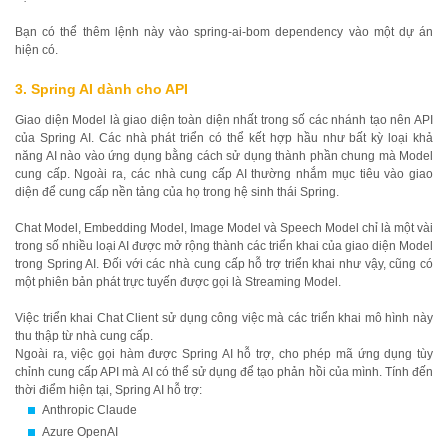
Bạn có thể thêm lệnh này vào spring-ai-bom dependency vào một dự án
hiện có.
3. Spring AI dành cho API
Giao diện Model là giao diện toàn diện nhất trong số các nhánh tạo nên API
của Spring AI. Các nhà phát triển có thể kết hợp hầu như bất kỳ loại khả
năng AI nào vào ứng dụng bằng cách sử dụng thành phần chung mà Model
cung cấp. Ngoài ra, các nhà cung cấp AI thường nhắm mục tiêu vào giao
diện để cung cấp nền tảng của họ trong hệ sinh thái Spring.
Chat Model, Embedding Model, Image Model và Speech Model chỉ là một vài
trong số nhiều loại AI được mở rộng thành các triển khai của giao diện Model
trong Spring AI. Đối với các nhà cung cấp hỗ trợ triển khai như vậy, cũng có
một phiên bản phát trực tuyến được gọi là Streaming Model.
Việc triển khai Chat Client sử dụng công việc mà các triển khai mô hình này
thu thập từ nhà cung cấp.
Ngoài ra, việc gọi hàm được Spring AI hỗ trợ, cho phép mã ứng dụng tùy
chỉnh cung cấp API mà AI có thể sử dụng để tạo phản hồi của mình. Tính đến
thời điểm hiện tại, Spring AI hỗ trợ:
Anthropic Claude
Azure OpenAI