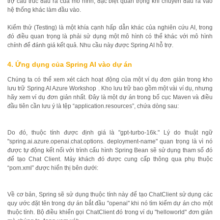
trợ cấu trúc đầu ra của mô hình; đặc biệt quan trọng khi chuyển đầu ra vào
hệ thống khác làm đầu vào.
Kiểm thử (Testing) là một khía cạnh hấp dẫn khác của nghiên cứu AI, trong
đó điều quan trọng là phải sử dụng một mô hình có thể khác với mô hình
chính để đánh giá kết quả. Nhu cầu này được Spring AI hỗ trợ.
4. Ứng dụng của Spring AI vào dự án
Chúng ta có thể xem xét cách hoạt động của một ví dụ đơn giản trong kho
lưu trữ Spring AI Azure Workshop . Kho lưu trữ bao gồm một vài ví dụ, nhưng
hãy xem ví dụ đơn giản nhất. Đây là một dự án trong bố cục Maven và điều
đầu tiên cần lưu ý là tệp “application.resources”, chứa dòng sau:
Do đó, thuộc tính được định giá là "gpt-turbo-16k." Lý do thuật ngữ
"spring.ai.azure.openai.chat.options. deployment-name" quan trọng là vì nó
được tự động kết nối với trình cấu hình Spring Bean sẽ sử dụng tham số đó
để tạo Chat Client. Máy khách đó được cung cấp thông qua phụ thuộc
“pom.xml” được hiển thị bên dưới:
Về cơ bản, Spring sẽ sử dụng thuộc tính này để tạo ChatClient sử dụng các
quy ước đặt tên trong dự án bắt đầu "openai" khi nó tìm kiếm dự án cho một
thuộc tính. Bộ điều khiển gọi ChatClient đó trong ví dụ "helloworld" đơn giản