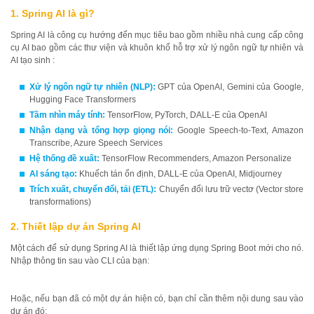
1. Spring AI là gì?
Spring AI là công cụ hướng đến mục tiêu bao gồm nhiều nhà cung cấp công
cụ AI bao gồm các thư viện và khuôn khổ hỗ trợ xử lý ngôn ngữ tự nhiên và
AI tạo sinh :
Xử lý ngôn ngữ tự nhiên (NLP):
GPT của OpenAI, Gemini của Google,
Hugging Face Transformers
Tầm nhìn máy tính:
TensorFlow, PyTorch, DALL-E của OpenAI
Nhận dạng và tổng hợp giọng nói:
Google Speech-to-Text, Amazon
Transcribe, Azure Speech Services
Hệ thống đề xuất:
TensorFlow Recommenders, Amazon Personalize
AI sáng tạo:
Khuếch tán ổn định, DALL-E của OpenAI, Midjourney
Trích xuất, chuyển đổi, tải (ETL):
Chuyển đổi lưu trữ vectơ (Vector store
transformations)
2. Thiết lập dự án Spring AI
Một cách để sử dụng Spring AI là thiết lập ứng dụng Spring Boot mới cho nó.
Nhập thông tin sau vào CLI của bạn:
Hoặc, nếu bạn đã có một dự án hiện có, bạn chỉ cần thêm nội dung sau vào
dự án đó: