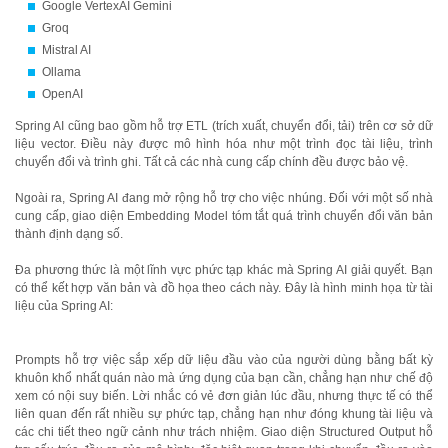
Google VertexAI Gemini
Groq
Mistral AI
Ollama
OpenAI
Spring AI cũng bao gồm hỗ trợ ETL (trích xuất, chuyển đổi, tải) trên cơ sở dữ
liệu vector. Điều này được mô hình hóa như một trình đọc tài liệu, trình
chuyển đổi và trình ghi. Tất cả các nhà cung cấp chính đều được bảo vệ.
Ngoài ra, Spring AI đang mở rộng hỗ trợ cho việc nhúng. Đối với một số nhà
cung cấp, giao diện Embedding Model tóm tắt quá trình chuyển đổi văn bản
thành định dạng số.
Đa phương thức là một lĩnh vực phức tạp khác mà Spring AI giải quyết. Bạn
có thể kết hợp văn bản và đồ họa theo cách này. Đây là hình minh họa từ tài
liệu của Spring AI:
Prompts hỗ trợ việc sắp xếp dữ liệu đầu vào của người dùng bằng bất kỳ
khuôn khổ nhất quán nào mà ứng dụng của bạn cần, chẳng hạn như chế độ
xem có nội suy biến. Lời nhắc có vẻ đơn giản lúc đầu, nhưng thực tế có thể
liên quan đến rất nhiều sự phức tạp, chẳng hạn như đóng khung tài liệu và
các chi tiết theo ngữ cảnh như trách nhiệm. Giao diện Structured Output hỗ