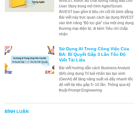
INVEST, thước đo chất lượng hàng đầu cho
User Story trong mô hình Agile/Scrum.
INVEST bao gồm 6 tiêu chí cốt lõi bình đẳng.
Bài viết này trực quan cách áp dụng INVEST
vào tính năng "Bộ lọc giá" của một ứng dụng
thương mại điện tử, đi kèm Tiêu chí chấp
nhận
Sử Dụng AI Trong Công Việc Của
BA: Bí Quyết Gấp 3 Lần Tốc Độ
Viết Tài Liệu
Bài viết hướng dẫn cách Business Analyst
(BA) ứng dụng Trí tuệ nhân tạo tạo sinh
(GenAI) để tăng năng suất và đẩy nhanh tốc
độ viết tài liệu gấp 5–10 lần. Thông qua kỹ
thuật Prompt Engineering
BÌNH LUẬN