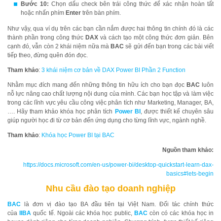
Bước 10:
Chọn dấu check bên trái công thức để xác nhận hoàn tất
hoặc nhấn phím
Enter
trên bàn phím.
Như vậy, qua ví dụ trên các bạn cần nắm được hai thông tin chính đó là các
thành phần trong công thức
DAX
và cách tạo một công thức đơn giản. Bên
cạnh đó, vẫn còn 2 khái niệm nữa mà
BAC
sẽ gửi đến bạn trong các bài viết
tiếp theo, đừng quên đón đọc.
Tham khảo
:
3 khái niệm cơ bản về DAX Power BI Phần 2 Function
Nhằm mục đích mang đến những thông tin hữu ích cho bạn đọc
BAC
luôn
nỗ lực nâng cao chất lượng nội dung của mình. Các bạn học tập và làm việc
trong các lĩnh vực yêu cầu công việc phân tích như Marketing, Manager, BA,
…. Hãy tham khảo khóa học phân tích
Power BI
, được thiết kế chuyên sâu
giúp người học đi từ cơ bản đến ứng dụng cho từng lĩnh vực, ngành nghề.
Tham khảo
:
Khóa học Power BI tại BAC
Nguồn tham khảo:
https://docs.microsoft.com/en-us/power-bi/desktop-quickstart-learn-dax-
basics#lets-begin
Nhu cầu đào tạo doanh nghiệp
BAC
là đơn vị đào tạo BA đầu tiên tại Việt Nam. Đối tác chính thức
của
IIBA
quốc tế. Ngoài các khóa học public,
BAC
còn có các khóa học in