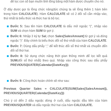
để lọc con số bạn muốn tính tổng bằng một hàm được chuyển cho nó.
Ở đây được gọi là lồng chức năng(tức chúng ta sẽ lồng thêm 1 hàm bên
trong hàm
CALCULATE
). Hàm
CALCULATE
sẽ có 2 đối số cần nhập vào,
thứ nhất là biểu thức và thức hai là bộ lọc.
Bước 5:
Sau tên hàm
CALCULATE
là dấu mở ngoặc “(”, nhập vào
SUM
và chọn hàm
SUM
từ gợi ý.
Bước 6:
Nhập 3 ký tự
Sal
, chọn
Sales[SalesAmount]
từ gợi ý và đóng
ngoặc “)”. Đây chính là biểu thức đối số thứ nhất của hàm
CALCULATE
.
Bước 7:
Dùng dấu phẩy “,” để kết thúc đối số thứ nhất và chuyển đến
đối số thứ hai.
Bước 8:
Sử dụng chức năng thời gian thông minh để lọc kết quả
SUM
(đối số thứ nhất) theo quý. Nhập vào công thức sau dấu phẩy
PREVIOUSQUATER(Calendar[DateKey]))
.
Bước 9:
Công thức hoàn chỉnh sẽ như sau:
Previous Quarter Sales = CALCULATE(SUM(Sales[SalesAmount]),
PREVIOUSQUARTER(Calendar[DateKey]))
Chú ý có đến 2 dấu ngoặc đóng ở cuối, dấu ngoặc đầu tiên của hàm
PREVIOUSQUATER
và dấu ngoặc thứ hai của hàm
CALCULATE.