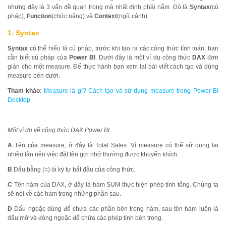
nhưng đây là 3 vấn đề quan trọng mà nhất định phải nắm. Đó là
Syntax
(cú
pháp),
Function
(chức năng) và
Context
(ngữ cảnh).
1. Syntax
Syntax
có thể hiểu là cú pháp, trước khi tạo ra các công thức tính toán, bạn
cần biết cú pháp của
Power BI
. Dưới đây là một ví dụ công thức
DAX
đơn
giản cho một measure. Để thực hành bạn xem lại bài viết cách tạo và dùng
measure bên dưới.
Tham khảo
:
Measure là gì? Cách tạo và sử dụng measure trong Power BI
Desktop
Một ví dụ về công thức DAX Power BI
A
Tên của measure, ở đây là Total Sales. Vì measure có thể sử dụng lại
nhiều lần nên việc đặt tên gợi nhớ thường được khuyến khích.
B
Dấu bằng (=) là ký tự bắt đầu của công thức.
C
Tên hàm của DAX, ở đây là hàm SUM thực hiện phép tính tổng. Chúng ta
sẽ nói về các hàm trong những phần sau.
D
Dấu ngoặc dùng để chứa các phần bên trong hàm, sau tên hàm luôn là
dấu mở và đóng ngoặc để chứa các phép tính bên trong.