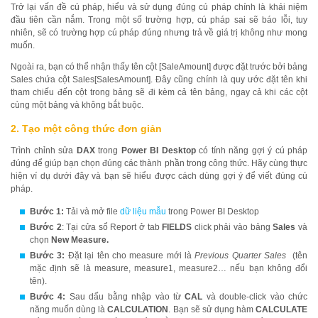
Trở lại vấn đề cú pháp, hiểu và sử dụng đúng cú pháp chính là khái niệm
đầu tiên cần nắm. Trong một số trường hợp, cú pháp sai sẽ báo lỗi, tuy
nhiên, sẽ có trường hợp cú pháp đúng nhưng trả về giá trị không như mong
muốn.
Ngoài ra, bạn có thể nhận thấy tên cột [SaleAmount] được đặt trước bởi bảng
Sales chứa cột Sales[SalesAmount]. Đây cũng chính là quy ước đặt tên khi
tham chiếu đến cột trong bảng sẽ đi kèm cả tên bảng, ngay cả khi các cột
cùng một bảng và không bắt buộc.
2. Tạo một công thức đơn giản
Trình chỉnh sửa
DAX
trong
Power BI Desktop
có tính năng gợi ý cú pháp
đúng để giúp bạn chọn đúng các thành phần trong công thức. Hãy cùng thực
hiện ví dụ dưới đây và bạn sẽ hiểu được cách dùng gợi ý để viết đúng cú
pháp.
Bước 1:
Tải và mở file
dữ liệu mẫu
trong Power BI Desktop
Bước 2
: Tại cửa sổ Report ở tab
FIELDS
click phải vào bảng
Sales
và
chọn
New Measure.
Bước 3:
Đặt lại tên cho measure mới là
Previous Quarter Sales
(tên
mặc định sẽ là measure, measure1, measure2… nếu bạn không đổi
tên).
Bước 4:
Sau dấu bằng nhập vào từ
CAL
và double-click vào chức
năng muốn dùng là
CALCULATION
. Bạn sẽ sử dụng hàm
CALCULATE