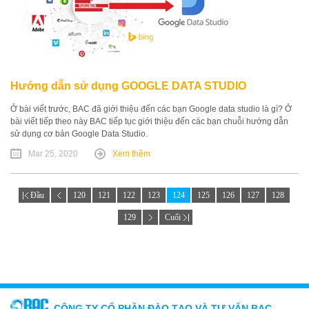
Hướng dẫn sử dụng GOOGLE DATA STUDIO
Ở bài viết trước, BAC đã giới thiệu đến các bạn Google data studio là gì? Ở
bài viết tiếp theo này BAC tiếp tục giới thiệu đến các bạn chuỗi hướng dẫn
sử dụng cơ bản Google Data Studio.
Mar 25, 2020
Xem thêm
Đầu
120
121
122
123
124
125
126
127
128
129
Cuối
CÔNG TY CỔ PHẦN ĐÀO TẠO VÀ TƯ VẤN BAC