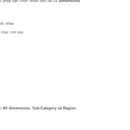
ho phép bạn chọn nhóm trên tất cả
Dimensions
hác nhau
h mục con sau:
ên
All dimensions
,
Sub-Category và Region.