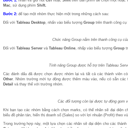
Bước 1:
nhấn và giữ nút
Ctrl
hoặc
Shift
trên bàn phím để chọn một hoặc n
Mac
, sử dụng phím
Shift.
Bước 2:
để tạo một nhóm thực hiện một trong những cách sau:
Đối với
Tableau Desktop
, nhấn vào biểu tượng
Group
trên thanh công cụ
Chức năng Group nằm trên thanh công cụ củ
Đối với
Tableau Server
và
Tableau Online
, nhấp vào biểu tượng
Group
tr
Tính năng Group được hỗ trợ trên Tableau Serv
Các đánh dấu đã được chọn được nhóm lại và tất cả các thành viên còn 
Other
. Nhóm trường mới tự động được thêm màu vào, nếu có sẵn các 
Detail
và thay thế với trường nhóm.
Các đối tượng còn lại được tự động gom 
Khi bạn tạo các nhóm bằng cách chọn marks, có thể nhãn sẽ đại diện ch
biểu đồ phân tán, hiển thị doanh số (Sales) so với lợi nhuận (Profit) theo
Trong trường hợp này, một lựa chọn các nhãn sẽ đại diện cho các thành 