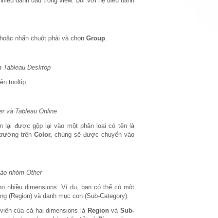
hiều đánh dấu trong view. Đối với hệ điều hành
 hoặc nhấn chuột phải và chọn
Group
.
a Tableau Desktop
ên tooltip.
er và Tableau Online
lại được gộp lại vào một phân loại có tên là
trường trên
Color,
chúng sẽ được chuyển vào
vào nhóm Other
o nhiều dimensions. Ví dụ, bạn có thể có một
 vùng (Region) và danh mục con (Sub-Category).
viên của cả hai dimensions là
Region
và
Sub-