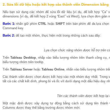
2. Sửa lỗi dữ liệu hoặc kết hợp các thành viên Dimension bằng
Nếu bạn sử dụng các nhóm để sửa lỗi dữ liệu (ví dụ, để kết hợp “Ca” và
dimensions (ví dụ, để kết hợp 2 vùng “East” và West), lựa chọn đơn giản nh
Bước 1:
nhấn giữ phím
CTRL
hoặc
SHIFT
trên bàn phím để đa lựa chọn 
Command key.
Bước 2:
để tạo một nhóm, thực hiện một trong những cách sau đây:
Lựa chọn chức năng nhóm được hỗ trợ trên c
Trên
Tableau Desktop
, nhấp vào biểu tượng nhóm trên thanh công cụ, 
biểu tượng nhóm trên tooltip.
Trên
Tableau Server
hoặc
Tableau Online
, nhấn vào biểu tượng nhóm trên
Các thành viên được chọn được kết hợp vào một nhóm duy nhất. Trong ví 
tất cả các chất kết dính, phong bì và ốc vít dưới dạng một dấu hiệu duy nh
Tên các thành viên được kết hợp lại
Một mặc định được xây dựng tự động bằng cách sử dụng tên thành v
Columns được thay thế bằng trường được nhóm mới.