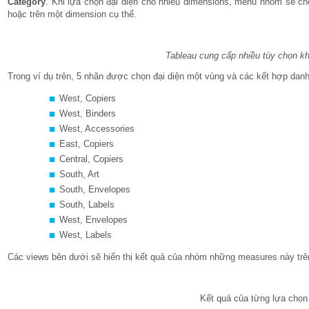
Category
. Khi lựa chọn đại diện cho nhiều dimensions, menu nhóm sẽ c
hoặc trên một dimension cụ thể.
Tableau cung cấp nhiều tùy chọn k
Trong ví dụ trên, 5 nhãn được chọn đại diện một vùng và các kết hợp dan
West, Copiers
West, Binders
West, Accessories
East, Copiers
Central, Copiers
South, Art
South, Envelopes
South, Labels
West, Envelopes
West, Labels
Các views bên dưới sẽ hiển thị kết quả của nhóm những measures này tr
Kết quả của từng lựa chọn