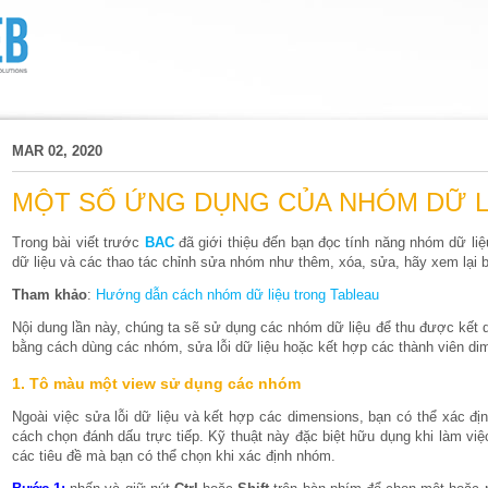
MAR 02, 2020
MỘT SỐ ỨNG DỤNG CỦA NHÓM DỮ L
Trong bài viết trước
BAC
đã giới thiệu đến bạn đọc tính năng nhóm dữ liệ
dữ liệu và các thao tác chỉnh sửa nhóm như thêm, xóa, sửa, hãy xem lại b
Tham khảo
:
Hướng dẫn cách nhóm dữ liệu trong Tableau
Nội dung lần này, chúng ta sẽ sử dụng các nhóm dữ liệu để thu được kế
bằng cách dùng các nhóm, sửa lỗi dữ liệu hoặc kết hợp các thành viên di
1. Tô màu một view sử dụng các nhóm
Ngoài việc sửa lỗi dữ liệu và kết hợp các dimensions, bạn có thể xác đị
cách chọn đánh dấu trực tiếp. Kỹ thuật này đặc biệt hữu dụng khi làm vi
các tiêu đề mà bạn có thể chọn khi xác định nhóm.