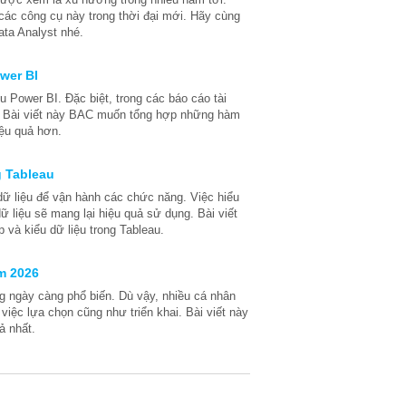
ác công cụ này trong thời đại mới. Hãy cùng
ta Analyst nhé.
wer BI
 Power BI. Đặc biệt, trong các báo cáo tài
ọng. Bài viết này BAC muốn tổng hợp những hàm
ệu quả hơn.
g Tableau
dữ liệu để vận hành các chức năng. Việc hiểu
ữ liệu sẽ mang lại hiệu quả sử dụng. Bài viết
p và kiểu dữ liệu trong Tableau.
ăm 2026
ng ngày càng phổ biến. Dù vậy, nhiều cá nhân
việc lựa chọn cũng như triển khai. Bài viết này
ả nhất.