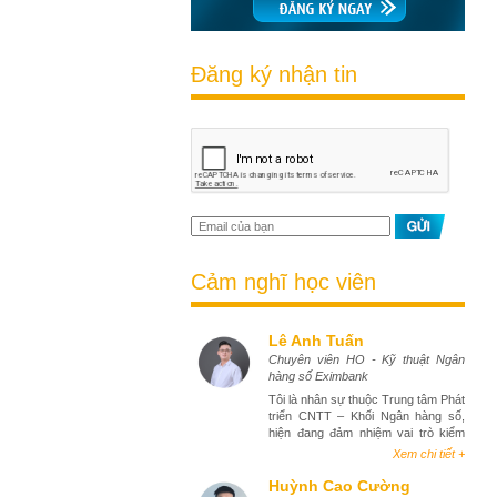
Đăng ký nhận tin
Cảm nghĩ học viên
Lê Anh Tuấn
Chuyên viên HO - Kỹ thuật Ngân
hàng số Eximbank
Tôi là nhân sự thuộc Trung tâm Phát
triển CNTT – Khối Ngân hàng số,
hiện đang đảm nhiệm vai trò kiểm
thử phần mềm (tester). Việc tham
Xem chi tiết +
gia khóa học Business Analyst đã
mang lại cho tôi góc nhìn toàn diện
Huỳnh Cao Cường