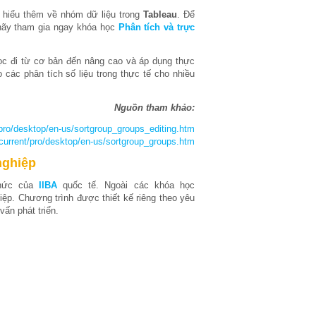
hiểu thêm về nhóm dữ liệu trong
Tableau
. Để
 hãy tham gia ngay khóa học
Phân tích và trực
ọc đi từ cơ bản đến nâng cao và áp dụng thực
 các phân tích số liệu trong thực tế cho nhiều
Nguồn tham khảo:
/pro/desktop/en-us/sortgroup_groups_editing.htm
/current/pro/desktop/en-us/sortgroup_groups.htm
nghiệp
thức của
IIBA
quốc tế. Ngoài các khóa học
ệp. Chương trình được thiết kế riêng theo yêu
ấn phát triển.