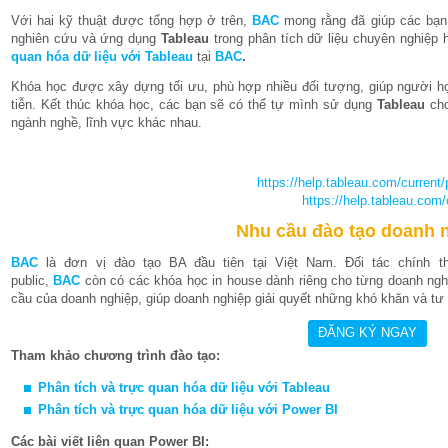
Với hai kỹ thuật được tổng hợp ở trên,
BAC
mong rằng đã giúp các bạn 
nghiên cứu và ứng dụng
Tableau
trong phân tích dữ liệu chuyên nghiệp
quan hóa dữ liệu với
Ta
bleau
tại
BAC
.
Khóa học được xây dựng tối ưu, phù hợp nhiều đối tượng, giúp người h
tiễn. Kết thúc khóa học, các bạn sẽ có thể tự mình sử dụng
Tableau
cho
ngành nghề, lĩnh vực khác nhau.
https://help.tableau.com/current
https://help.tableau.com
Nhu cầu đào tạo doanh 
BAC
là đơn vị đào tạo BA đầu tiên tại Việt Nam. Đối tác chính 
public,
BAC
còn có các khóa học in house dành riêng cho từng doanh nghi
cầu của doanh nghiệp, giúp doanh nghiệp giải quyết những khó khăn và tư v
Tham khảo chương trình đào tạo:
Phân tích và trực quan hóa dữ liệu với
Ta
bleau
Phân tích và trực quan hóa dữ liệu với Power BI
Các bài viết liên quan Power BI: