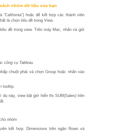
 cách nhóm dữ liệu của bạn
 “California”) hoặc để kết hợp các thành viên
ất là chọn tiêu đề trong View.
tiêu đề trong view. Trên máy Mac, nhấn và giữ
ác công cụ Tableau
nhấp chuột phải và chọn Group hoặc nhấn vào
 tooltip.
dụ này, view bât giờ hiển thị SUM(Sales) trên
ất.
 cho nhóm
iên kết hợp. Dimensions trên ngăn Rows và