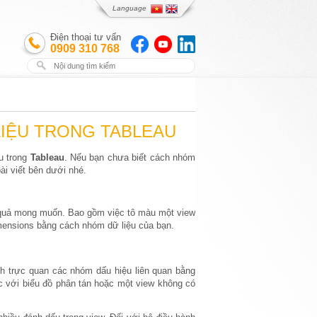
Language
Điện thoại tư vấn
0909 310 768
IỆU TRONG TABLEAU
u trong
Tableau
. Nếu bạn chưa biết cách nhóm
ài viết bên dưới nhé.
t quả mong muốn. Bao gồm việc tô màu một view
mensions bằng cách nhóm dữ liệu của bạn.
nh trực quan các nhóm dấu hiệu liên quan bằng
ệc với biểu đồ phân tán hoặc một view không có