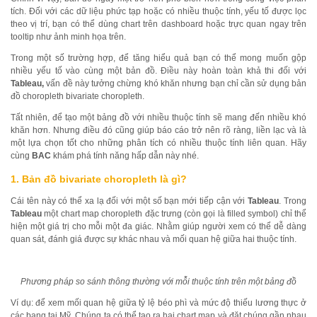
tích. Đối với các dữ liệu phức tạp hoặc có nhiều thuộc tính, yếu tố được lọc
theo vị trí, bạn có thể dùng chart trên dashboard hoặc trực quan ngay trên
tooltip như ảnh minh họa trên.
Trong một số trường hợp, để tăng hiểu quả bạn có thể mong muốn gộp
nhiều yếu tố vào cùng một bản đồ. Điều này hoàn toàn khả thi đối với
Tableau,
vấn đề này tưởng chừng khó khăn nhưng bạn chỉ cần sử dụng bản
đồ choropleth bivariate choropleth.
Tất nhiên, để tạo một bảng đồ với nhiều thuộc tính sẽ mang đến nhiều khó
khăn hơn. Nhưng điều đó cũng giúp báo cáo trở nên rõ ràng, liền lạc và là
một lựa chọn tốt cho những phân tích có nhiều thuộc tính liên quan. Hãy
cùng
BAC
khám phá tính năng hấp dẫn này nhé.
1. Bản đồ bivariate choropleth là gì?
Cái tên này có thể xa lạ đối với một số bạn mới tiếp cận với
Tableau
. Trong
Tableau
một chart map choropleth đặc trưng (còn gọi là filled symbol) chỉ thể
hiện một giá trị cho mỗi một đa giác. Nhằm giúp người xem có thể dễ dàng
quan sát, đánh giá được sự khác nhau và mối quan hệ giữa hai thuộc tính.
Phương pháp so sánh thông thường với mỗi thuộc tính trên một bảng đồ
Ví dụ: để xem mối quan hệ giữa tỷ lệ béo phì và mức độ thiếu lương thực ở
các bang tại Mỹ. Chúng ta có thể tạo ra hai chart map và đặt chúng gần nhau