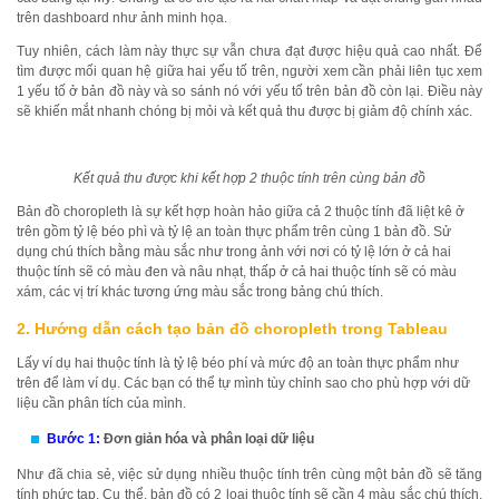
trên dashboard như ảnh minh họa.
Tuy nhiên, cách làm này thực sự vẫn chưa đạt được hiệu quả cao nhất. Để
tìm được mối quan hệ giữa hai yếu tố trên, người xem cần phải liên tục xem
1 yếu tố ở bản đồ này và so sánh nó với yếu tố trên bản đồ còn lại. Điều này
sẽ khiến mắt nhanh chóng bị mỏi và kết quả thu được bị giảm độ chính xác.
Kết quả thu được khi kết hợp 2 thuộc tính trên cùng bản đồ
Bản đồ choropleth là sự kết hợp hoàn hảo giữa cả 2 thuộc tính đã liệt kê ở
trên gồm tỷ lệ béo phì và tỷ lệ an toàn thực phẩm trên cùng 1 bản đồ. Sử
dụng chú thích bằng màu sắc như trong ảnh với nơi có tỷ lệ lớn ở cả hai
thuộc tính sẽ có màu đen và nâu nhạt, thấp ở cả hai thuộc tính sẽ có màu
xám, các vị trí khác tương ứng màu sắc trong bảng chú thích.
2. Hướng dẫn cách tạo bản đồ choropleth trong Tableau
Lấy ví dụ hai thuộc tính là tỷ lệ béo phí và mức độ an toàn thực phẩm như
trên để làm ví dụ. Các bạn có thể tự mình tùy chỉnh sao cho phù hợp với dữ
liệu cần phân tích của mình.
Bước 1:
Đơn giản hóa và phân loại dữ liệu
Như đã chia sẻ, việc sử dụng nhiều thuộc tính trên cùng một bản đồ sẽ tăng
tính phức tạp. Cụ thể, bản đồ có 2 loại thuộc tính sẽ cần 4 màu sắc chú thích,