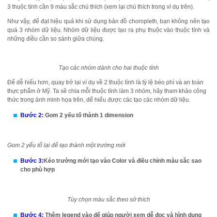
3 thuộc tính cần 9 màu sắc chú thích (xem lại chú thích trong ví dụ trên).
Như vậy, để đạt hiệu quả khi sử dụng bản đồ choropleth, bạn không nên tạo
quá 3 nhóm dữ liệu. Nhóm dữ liệu được tạo ra phụ thuộc vào thuộc tính và
những điều cần so sánh giữa chúng.
Tạo các nhóm dành cho hai thuộc tính
Để dễ hiểu hơn, quay trở lại ví dụ về 2 thuộc tính là tỷ lệ béo phì và an toàn
thực phẩm ở Mỹ. Ta sẽ chia mỗi thuộc tính làm 3 nhóm, hãy tham khảo công
thức trong ảnh minh họa trên, để hiểu được các tạo các nhóm dữ liệu.
Bước 2:
Gom 2 yếu tố thành 1 dimension
Gom 2 yếu tố lại để tạo thành một trường mới
Bước 3:
Kéo trường mới tạo vào Color và điều chỉnh màu sắc sao
cho phù hợp
Tùy chọn màu sắc theo sở thích
Bước 4:
Thêm legend vào để giúp người xem dễ đọc và hình dung