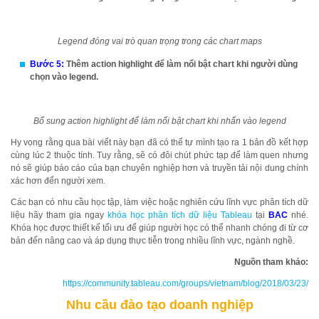
Legend đóng vai trò quan trọng trong các chart maps
Bước 5:
Thêm action highlight để làm nổi bật chart khi người dùng
chọn vào legend.
Bổ sung action highlight để làm nổi bật chart khi nhấn vào legend
Hy vọng rằng qua bài viết này bạn đã có thể tự mình tạo ra 1 bản đồ kết hợp
cùng lúc 2 thuộc tính. Tuy rằng, sẽ có đôi chút phức tạp để làm quen nhưng
nó sẽ giúp báo cáo của bạn chuyên nghiệp hơn và truyền tải nội dung chính
xác hơn đến người xem.
Các bạn có nhu cầu học tập, làm việc hoặc nghiên cứu lĩnh vực phân tích dữ
liệu hãy tham gia ngay
khóa học phân tích dữ liệu Tableau
tại
BAC
nhé.
Khóa học được thiết kế tối ưu để giúp người học có thể nhanh chóng đi từ cơ
bản đến nâng cao và áp dụng thực tiễn trong nhiều lĩnh vực, ngành nghề.
Nguồn tham khảo:
https://community.tableau.com/groups/vietnam/blog/2018/03/23/
Nhu cầu đào tạo doanh nghiệp