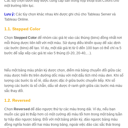
Các tùy chọn dưới đây được cung cấp sẵn trong hộp thoại Edit Colors cho
một trường liên tục.
Lưu ý:
Các tùy chọn khác nhau khi được ghi chú cho Tableau Server và
Tableau Online.
1.1. Stepped Color
Chọn
Stepped Color
để nhóm các giá trị vào các thùng (bins) đồng nhất nơi
mỗi thùng được liên kết với một màu. Sử dụng điều khiển quay để xác định
các bước (bins) để tạo. Ví dụ, một dải giá trị từ 0 đến 100 bạn có thể chỉ ra 5
bước để sắp xếp các giá trị vào 5 thùng (0-20, 20-40,…).
Nếu một bảng màu phân kỳ được chọn, điểm mà bảng chuyển đổi giữa các
màu được hiển thị trên đường dốc màu với một dấu tích nhỏ màu đen. Khi số
lượng các bước là số lẻ, dấu được đặc ở giữa bước chuyển tiếp. Khi số
lượng các bước là số chẵn, dấu sẽ được ở ranh giới giữa các bước mà màu
sắc thay đổi.
1.2. Reversed
Chọn
Reversed
để đảo ngược thứ tự các màu trong dải. Ví dụ, nếu bạn
muốn các giá trị thấp hơn có một cường độ màu tối hơn trong một bảng tuần
tự hãy đảo ngược bảng. Đối với một bảng phân kỳ, đảo ngược bảng màu
đồng nghĩa hoán đổi hai màu trong bảng, ngoài việc đảo các sắc thái trong