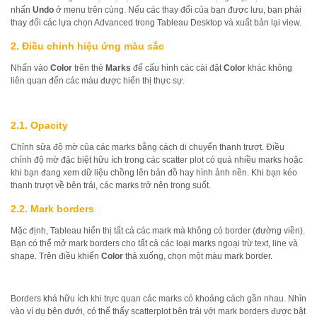
nhấn
Undo
ở menu trên cùng. Nếu các thay đổi của bạn được lưu, bạn phải
thay đổi các lựa chọn Advanced trong Tableau Desktop và xuất bản lại view.
2. Điều chỉnh hiệu ứng màu sắc
Nhấn vào
Color
trên thẻ
Marks
để cấu hình các cài đặt
Color
khác không
liên quan đến các màu được hiển thị thực sự.
2.1. Opacity
Chỉnh sửa độ mờ của các marks bằng cách di chuyển thanh trượt. Điều
chỉnh độ mờ đặc biệt hữu ích trong các scatter plot có quá nhiều marks hoặc
khi bạn đang xem dữ liệu chồng lên bản đồ hay hình ảnh nền. Khi bạn kéo
thanh trượt về bên trái, các marks trở nên trong suốt.
2.2. Mark borders
Mặc định, Tableau hiển thị tất cả các mark mà không có border (đường viền).
Bạn có thể mở mark borders cho tất cả các loại marks ngoại trừ text, line và
shape. Trên điều khiển
Color
thả xuống, chọn một màu mark border.
Borders khá hữu ích khi trực quan các marks có khoảng cách gần nhau. Nhìn
vào ví dụ bên dưới, có thể thấy scatterplot bên trái với mark borders được bật