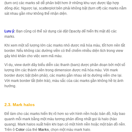
(turn on) các marks sẽ dễ phân biệt hơn ở những khu vực được tập hợp
đông đúc. Ngược lại, scatterplot bên phải không bật (turn off) các marks nằm
sát nhau gần như không thể nhận diện.
Lưu ý
:
Bạn cũng có thể sử dụng cài đặt Opacity để hiển thị mật độ các
marks.
Khi xem một số lượng lớn các marks nhỏ được mã hóa màu, tốt hơn nên tắt
border. Nếu không các đường viền có thể chiếm nhiều diện tích trong view
gây khó khăn cho việc xem mã màu.
Ví dụ, view dưới đây biểu diễn các thanh (bars) được phân đoạn bởi một số
lượng lớn các thành viên trong dimension được mã hóa màu. Với mark
border được bật (bên phải), các marks gần nhau sẽ bị đường viền che lại.
Với mark border tắt (bên trái), màu sắc của các marks gần không hề bị ảnh
hưởng.
2.3. Mark halos
Để làm cho các marks hiển thị rõ hơn so với hình nền hoặc bản đồ, hãy bao
quanh mỗi mark bằng một màu tương phản đồng nhất gọi là halo (hào
quang). Mark halos xuất hiện khi bạn có một hình nền hoặc một bản đồ nền.
Trên ô
Color
của thẻ
Marks
, chọn một màu mark halo.