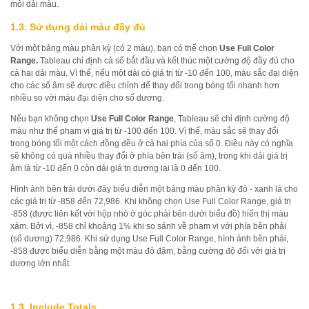
mỗi dải màu.
1.3. Sử dụng dải màu đầy đủ
Với một bảng màu phân kỳ (có 2 màu), bạn có thể chọn
Use Full Color
Range.
Tableau chỉ định cả số bắt đầu và kết thúc một cường độ đầy đủ cho
cả hai dải màu. Vì thế, nếu một dải có giá trị từ -10 đến 100, màu sắc đại diện
cho các số âm sẽ được điều chỉnh để thay đổi trong bóng tối nhanh hơn
nhiều so với màu đại diện cho số dương.
Nếu bạn không chọn
Use Full Color Range
, Tableau sẽ chỉ định cường độ
màu như thể phạm vi giá trị từ -100 đến 100. Vì thế, màu sắc sẽ thay đổi
trong bóng tối một cách đồng đều ở cả hai phía của số 0. Điều này có nghĩa
sẽ không có quá nhiều thay đổi ở phía bên trái (số âm), trong khi dải giá trị
âm là từ -10 đến 0 còn dải giá trị dương lại là 0 đến 100.
Hình ảnh bên trái dưới đây biểu diễn một bảng màu phân kỳ đỏ - xanh lá cho
các giá trị từ -858 đến 72,986. Khi không chọn Use Full Color Range, giá trị
-858 (được liên kết với hộp nhỏ ở góc phải bên dưới biểu đồ) hiển thị màu
xám. Bởi vì, -858 chỉ khoảng 1% khi so sánh về phạm vi với phía bên phải
(số dương) 72,986. Khi sử dụng Use Full Color Range, hình ảnh bên phải,
-858 được biểu diễn bằng một màu đỏ đậm, bằng cường độ đối với giá trị
dương lớn nhất.
1.3. Include Totals