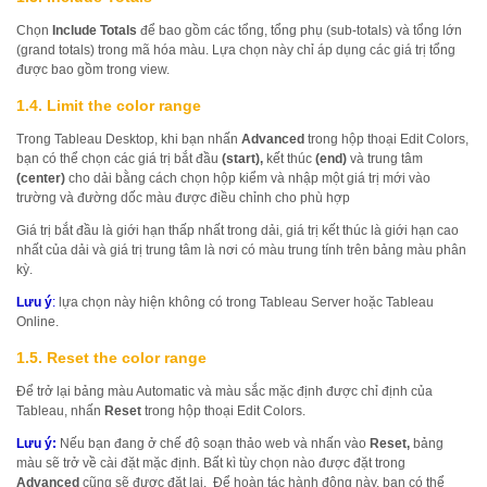
Chọn
Include Totals
để bao gồm các tổng, tổng phụ (sub-totals) và tổng lớn
(grand totals) trong mã hóa màu. Lựa chọn này chỉ áp dụng các giá trị tổng
được bao gồm trong view.
1.4. Limit the color range
Trong Tableau Desktop, khi bạn nhấn
Advanced
trong hộp thoại Edit Colors,
bạn có thể chọn các giá trị bắt đầu
(start),
kết thúc
(end)
và trung tâm
(center)
cho dải bằng cách chọn hộp kiểm và nhập một giá trị mới vào
trường và đường dốc màu được điều chỉnh cho phù hợp
Giá trị bắt đầu là giới hạn thấp nhất trong dải, giá trị kết thúc là giới hạn cao
nhất của dải và giá trị trung tâm là nơi có màu trung tính trên bảng màu phân
kỳ.
Lưu ý
:
lựa chọn này hiện không có trong Tableau Server hoặc Tableau
Online.
1.5. Reset the color range
Để trở lại bảng màu Automatic và màu sắc mặc định được chỉ định của
Tableau, nhấn
Reset
trong hộp thoại Edit Colors.
Lưu ý:
Nếu bạn đang ở chế độ soạn thảo web và nhấn vào
Reset,
bảng
màu sẽ trở về cài đặt mặc định. Bất kì tùy chọn nào được đặt trong
Advanced
cũng sẽ được đặt lại. Để hoàn tác hành động này, bạn có thể