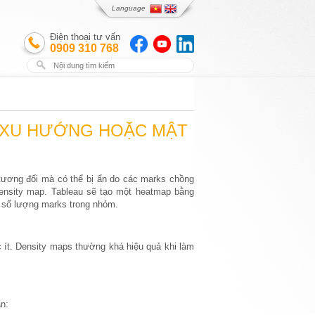
Language
Điện thoại tư vấn
0909 310 768
N XU HƯỚNG HOẶC MẬT
 tương đối mà có thể bị ẩn do các marks chồng
density map. Tableau sẽ tạo một heatmap bằng
 số lượng marks trong nhóm.
c ít. Density maps thường khá hiệu quả khi làm
ạn: