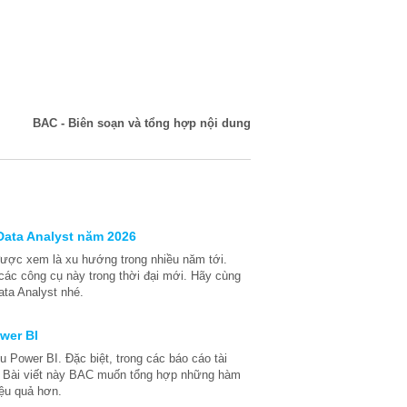
BAC - Biên soạn và tổng hợp nội dung
Data Analyst năm 2026
 được xem là xu hướng trong nhiều năm tới.
ác công cụ này trong thời đại mới. Hãy cùng
ta Analyst nhé.
wer BI
 Power BI. Đặc biệt, trong các báo cáo tài
ọng. Bài viết này BAC muốn tổng hợp những hàm
ệu quả hơn.