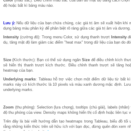
Color
(màu sắc): Điều chỉnh màu sắc của bản đồ mật độ bằng cách chọn
độ hoặc bất kì bảng màu nào.
Lưu ý:
Nếu dữ liệu của bạn chứa chúng, các giá trị âm sẽ xuất hiện kh
dụng bảng màu phân kỳ để phân biệt rõ ràng giữa các giá trị âm và dương.
Intensity
(cường độ): Trong menu Color, sử dụng thanh trượt
Intensity
để
dụ, tăng mật độ làm giảm các điểm "heat max" trong dữ liệu của bạn do đó
Size
(Kích thước): Bạn có thể sử dụng ngăn
Size
để điều chỉnh kích th
sẽ hiển thị thanh trượt kích thước. Điều chỉnh thanh trượt sẽ tăng 
heatmap của bạn.
Underlying marks
: Tableau hỗ trợ việc chọn một điểm dữ liệu từ bất 
marks này có kích thước là 10 pixels và màu xanh dương mặc định. Lưu 
underlying marks.
Zoom
(thu phóng): Selection (lựa chọng), tooltips (chú giải), labels (nhãn
độ thu phóng của view. Density maps không hiển thị cố định hoặc liên tục và
Trên đây là bài viết hướng dẫn tạo heatmaps trong Tableau, biểu đồ tố
rằng những kiến thức trên sẽ hữu ích với bạn đọc, đừng quên đón xem 