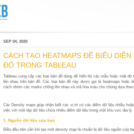
SEP 04, 2020
CÁCH TẠO HEATMAPS ĐỂ BIỂU DIỄ
ĐỘ TRONG TABLEAU
Tableau cung cấp các loại bản đồ dùng để hiển thị các mẫu hoặc mật độ
lên nhau trên bản đồ. Các loại bản đồ này được gọi là heatmaps hoặc 
cách nhóm các marks chồng lên nhau và mã hóa màu cho chúng dựa theo
Các Density maps giúp nhận biết các vị trí có các điểm dữ liệu nhiều hoặ
việc với một tệp dữ liệu chứa nhiều điểm dữ liệu trong một khu vực địa lý.
1. Nguồn dữ liệu của bạn
Điều đầu tiên cần khi tạo một density map là chuẩn bị dữ liệu nguồn của b