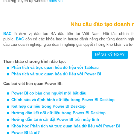
thường xuyên tại website
bacs.vn
.
Nhu cầu đào tạo doanh 
BAC
là đơn vị đào tạo BA đầu tiên tại Việt Nam. Đối tác chính 
public,
BAC
còn có các khóa học in house dành riêng cho từng doanh nghi
cầu của doanh nghiệp, giúp doanh nghiệp giải quyết những khó khăn và tư v
Tham khảo chương trình đào tạo:
Phân tích và trực quan hóa dữ liệu với T
able
au
Phân tích và trực quan hóa dữ liệu với Power BI
Các bài viết liên quan Power BI:
Power BI cơ bản cho người mới bắt đầu
Chỉnh sửa và định hình dữ liệu trong Power BI Desktop
Kết hợp dữ liệu trong Power BI Desktop
Hướng dẫn kết nối dữ liệu trong Power BI Desktop
Hướng dẫn tải & cài đặt Power BI trên máy tính
Khóa học
Phân tích và trực quan hóa dữ liệu với Power BI
Power BI là gì?