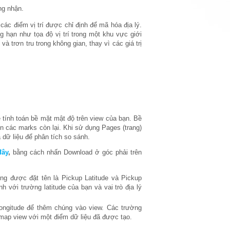
ng nhận.
các điểm vị trí được chỉ định để mã hóa địa lý.
g hạn như tọa độ vị trí trong một khu vực giới
 và trơn tru trong không gian, thay vì các giá trị
 tính toán bề mặt mật độ trên view của bạn. Bề
rên các marks còn lại. Khi sử dụng Pages (trang)
 dữ liệu để phân tích so sánh.
đây
,
bằng cách nhấn Download ở góc phải trên
g được đặt tên là Pickup Latitude và Pickup
nh với trường latitude của bạn và vai trò địa lý
Longitude để thêm chúng vào view. Các trường
ap view với một điểm dữ liệu đã được tạo.