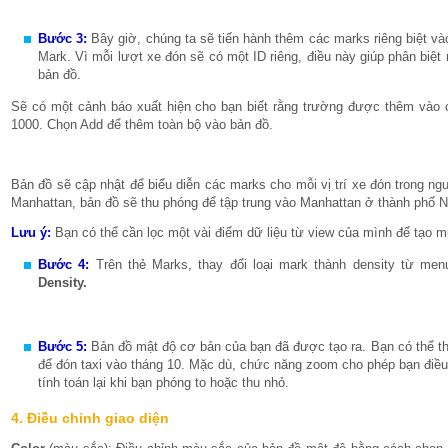
Bước 3:
Bây giờ, chúng ta sẽ tiến hành thêm các marks riêng biệt vào
Mark. Vì mỗi lượt xe đón sẽ có một ID riêng, điều này giúp phân biệt
bản đồ.
Sẽ có một cảnh báo xuất hiện cho bạn biết rằng trường được thêm vào 
1000. Chọn Add để thêm toàn bộ vào bản đồ.
Bản đồ sẽ cập nhật để biểu diễn các marks cho mỗi vị trí xe đón trong ngu
Manhattan, bản đồ sẽ thu phóng để tập trung vào Manhattan ở thành phố 
Lưu ý:
Bạn có thể cần lọc một vài điểm dữ liệu từ view của mình để tạo
Bước 4:
Trên thẻ Marks, thay đổi loại mark thành density từ me
Density.
Bước 5:
Bản đồ mật độ cơ bản của bạn đã được tạo ra. Bạn có thể th
để đón taxi vào tháng 10. Mặc dù, chức năng zoom cho phép bạn điề
tính toán lại khi bạn phóng to hoặc thu nhỏ.
4. Điều chỉnh giao diện