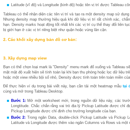
Latitude (vĩ độ) và Longitude (kinh độ) hoặc tên vị trí được Tableau cô
Tableau có thể nhận diện các tên vị trí và tạo ra một density map sử dụng 
Nhưng density map thường hiệu quả khi dữ liệu vị trí rất chính xác, chẳn
hạn. Density marks hoạt động tốt nhất khi các vị trí cụ thể thay đổi liên tục
bị giới hạn ở các vị trí riêng biệt như quận hoặc vùng lân cận.
2. Các khối xây dựng bản đồ cơ bản:
3. Xây dựng map view
Bạn có thể chọn loại mark là "Density" menu mark đổ xuống và Tableau sẽ
mặt mật độ xuất hiện sẽ tính toán lại khi bạn thu phóng hoặc lọc dữ liệu t
hoặc một view nhiều bội số nhỏ, Density được tính toán trên toàn miền của
Để thực hiện ví dụ trong bài viết này, bạn cần tải một heatmap mẫu
tại 
cùng và mở trong Tableau Desktop.
Bước 1:
Mở một worksheet mới, trong nguồn dữ liệu này, các trườn
Longtitude. Chắc chắn rằng vai trò địa lý Pickup Latitude được chỉ đị
Pickup Longitude được chỉ định cho trường longitude của bạn.
Bước 2:
Trong ngăn Data, double-click Pickup Latitude và Pickup 
Latitude và Longitude được thêm vào ngăn Columns và Rows và một m