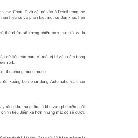
 view. Chọn ID và đặt nó vào ô Detail trong thẻ
 nhãn hiệu xe và phân biệt một xe đón khác trên
có thể chứa số lượng nhiều hơn mức tối đa là
ồn dữ liệu của bạn. Vì mỗi vị trí đều nằm trong
New York.
 mức thu phóng mong muốn.
nu đổ xuống bên phải dòng Automatic và chọn
ấy rằng khu trung tâm là khu vực phổ biến nhất
u chỉnh tiêu điểm xa hơn nhưng mật độ sẽ được