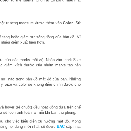
Color
từ thẻ Marks. Chọn từ 10 bảng màu mật
i một trường measure được thêm vào
Color
. Sử
 tăng hoặc giảm sự sống động của bản đồ. Ví
 nhiều điểm xuất hiện hơn.
ước của các marks mật độ. Nhấp vào mark Size
hoặc giảm kích thước của nhóm marks tạo nên
kì nơi nào trong bản đồ mật độ của bạn. Những
ý Size và color sẽ không điều chỉnh được cho
) và hover (rê chuột) đều hoạt động dựa trên chế
 sẽ luôn tính toán lại mỗi khi bạn thu phóng.
i ưu cho việc biểu diễn xu hướng mật độ. Mong
những nội dung mới nhất sẽ được
BAC
cập nhật