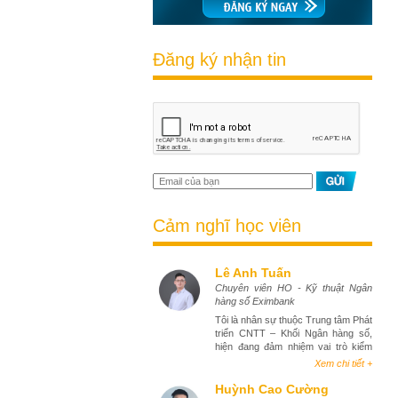
Đăng ký nhận tin
Cảm nghĩ học viên
Lê Anh Tuấn
Chuyên viên HO - Kỹ thuật Ngân
hàng số Eximbank
Tôi là nhân sự thuộc Trung tâm Phát
triển CNTT – Khối Ngân hàng số,
hiện đang đảm nhiệm vai trò kiểm
thử phần mềm (tester). Việc tham
Xem chi tiết +
gia khóa học Business Analyst đã
mang lại cho tôi góc nhìn toàn diện
Huỳnh Cao Cường