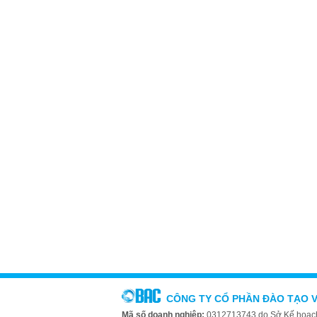
CÔNG TY CỔ PHẦN ĐÀO TẠO 
Mã số doanh nghiệp:
0312713743 do Sở Kế hoạch