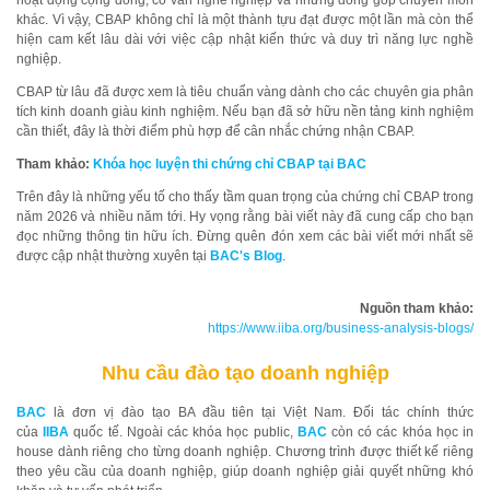
hoạt động cộng đồng, cố vấn nghề nghiệp và những đóng góp chuyên môn
khác. Vì vậy, CBAP không chỉ là một thành tựu đạt được một lần mà còn thể
hiện cam kết lâu dài với việc cập nhật kiến thức và duy trì năng lực nghề
nghiệp.
CBAP từ lâu đã được xem là tiêu chuẩn vàng dành cho các chuyên gia phân
tích kinh doanh giàu kinh nghiệm. Nếu bạn đã sở hữu nền tảng kinh nghiệm
cần thiết, đây là thời điểm phù hợp để cân nhắc chứng nhận CBAP.
Tham khảo:
Khóa học luyện thi chứng chỉ CBAP tại BAC
Trên đây là những yếu tố cho thấy tầm quan trọng của chứng chỉ CBAP trong
năm 2026 và nhiều năm tới. Hy vọng rằng bài viết này đã cung cấp cho bạn
đọc những thông tin hữu ích. Đừng quên đón xem các bài viết mới nhất sẽ
được cập nhật thường xuyên tại
BAC's Blog
.
Nguồn tham khảo:
https://www.iiba.org/business-analysis-blogs/
Nhu cầu đào tạo doanh nghiệp
BAC
là đơn vị đào tạo BA đầu tiên tại Việt Nam. Đối tác chính thức
của
IIBA
quốc tế. Ngoài các khóa học public,
BAC
còn có các khóa học in
house dành riêng cho từng doanh nghiệp. Chương trình được thiết kế riêng
theo yêu cầu của doanh nghiệp, giúp doanh nghiệp giải quyết những khó