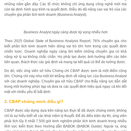
những năm gần đây. Các tổ chức không chỉ ứng dụng công nghệ mới mà
còn tái định hình quy trình ra quyết định. Điều đó đã nâng cao vai trò của các
chuyên gia phân tích kinh doanh (Business Analyst).
Business Analyst ngày càng được kỳ vọng nhiều hơn
Theo 2025 Global State of Business Analysis Report, 76% chuyên gia cho
biết phân tích kinh doanh hiện đóng vai trò lớn hơn trong các quyết định
chiến lược. Doanh nghiệp ngày càng tìm kiếm những chuyên gia có khả
năng xử lý sự không chắc chắn. Họ phải tạo được ảnh hưởng đến các bên
liên quan, thách thức các giả định và mang lại kết quả có thể đo lường được.
Do đó, việc ứng viên sở hữu Chứng chỉ CBAP được xem là một điểm cộng
lớn. Chứng chỉ này như một lời khẳng định về năng lực của Business Analyst
với các doanh nghiệp. Chuyên gia sở hữu CBAP cho thấy năng lực dẫn dắt
trong môi trường phức tạp và đưa ra các quyết định hiệu quả ngay cả khi đối
mặt với nhiều yếu tố bất định.
2. CBAP chứng minh điều gì?
CBAP được xây dựng dựa trên năng lực thực tế đã được chứng minh, không
chỉ là sự hiểu biết về các khái niệm lý thuyết. Để đủ điều kiện dự thi, ứng viên
phải tích lũy ít nhất 7.500 giờ kinh nghiệm phân tích kinh doanh trong nhiều
lĩnh vực kiến thức theo Hướng dẫn BABOK (BABOK Guide). Ngoài ra, ứng