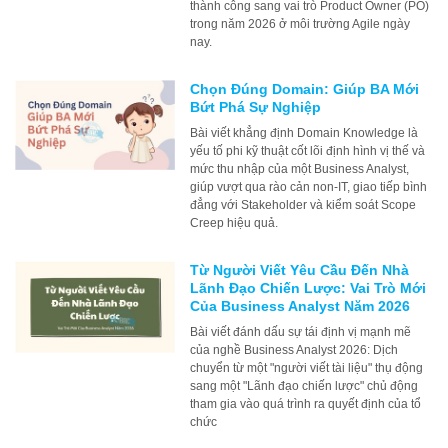
thành công sang vai trò Product Owner (PO)
trong năm 2026 ở môi trường Agile ngày
nay.
Chọn Đúng Domain: Giúp BA Mới
Bứt Phá Sự Nghiệp
Bài viết khẳng định Domain Knowledge là
yếu tố phi kỹ thuật cốt lõi định hình vị thế và
mức thu nhập của một Business Analyst,
giúp vượt qua rào cản non-IT, giao tiếp bình
đẳng với Stakeholder và kiểm soát Scope
Creep hiệu quả.
Từ Người Viết Yêu Cầu Đến Nhà
Lãnh Đạo Chiến Lược: Vai Trò Mới
Của Business Analyst Năm 2026
Bài viết đánh dấu sự tái định vị mạnh mẽ
của nghề Business Analyst 2026: Dịch
chuyển từ một "người viết tài liệu" thụ động
sang một "Lãnh đạo chiến lược" chủ động
tham gia vào quá trình ra quyết định của tổ
chức