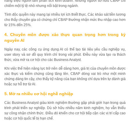
hàng triệu người làm phân tích kinh doanh. Những người sở hữu CBAP chỉ
chiếm một tỷ lệ nhỏ nhưng nổi bật trong ngành.
Tính độc quyền này mang lại nhiều lợi ích thiết thực. Các khảo sát tiền lương
cho thấy chuyên gia có chứng chỉ CBAP thường nhận mức thu nhập cao hơn
từ 15% đến 25%.
4. Chuyên môn được xác thực quan trọng hơn trong kỷ
nguyên AI
Ngày nay, các công cụ ứng dụng AI có thể tạo tài liệu yêu cầu nghiệp vụ,
user story và sơ đồ quy trình chỉ trong vài phút. Điều này vừa tạo ra thách
thức, vừa mở ra cơ hội cho các Business Analyst.
Khi việc thể hiện năng lực trở nên dễ dàng hơn, giá trị của chuyên môn được
xác thực và kiểm chứng cũng tăng lên. CBAP đóng vai trò như một minh
chứng đáng tin cậy, cho thấy kỹ năng của bạn không chỉ dựa trên tự đánh giá
hoặc sự hỗ trợ từ AI.
5. Mở ra nhiều cơ hội nghề nghiệp
Các Business Analyst giàu kinh nghiệm thường gặp phải giới hạn trong quá
trình phát triển sự nghiệp. Dù sở hữu nhiều năm kinh nghiệm, họ vẫn thiếu
sự công nhận chính thức. Điều đó khiến cho cơ hội tiếp cận các vị trí cấp cao
hoặc cơ hội quốc tế bị hạn chế.