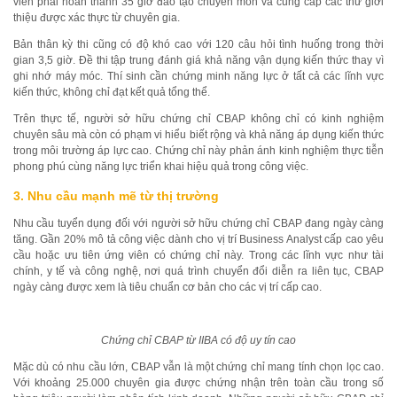
viên phải hoàn thành 35 giờ đào tạo chuyên môn và cung cấp các thư giới
thiệu được xác thực từ chuyên gia.
Bản thân kỳ thi cũng có độ khó cao với 120 câu hỏi tình huống trong thời
gian 3,5 giờ. Đề thi tập trung đánh giá khả năng vận dụng kiến thức thay vì
ghi nhớ máy móc. Thí sinh cần chứng minh năng lực ở tất cả các lĩnh vực
kiến thức, không chỉ đạt kết quả tổng thể.
Trên thực tế, người sở hữu chứng chỉ CBAP không chỉ có kinh nghiệm
chuyên sâu mà còn có phạm vi hiểu biết rộng và khả năng áp dụng kiến thức
trong môi trường áp lực cao. Chứng chỉ này phản ánh kinh nghiệm thực tiễn
phong phú cùng năng lực triển khai hiệu quả trong công việc.
3. Nhu cầu mạnh mẽ từ thị trường
Nhu cầu tuyển dụng đối với người sở hữu chứng chỉ CBAP đang ngày càng
tăng. Gần 20% mô tả công việc dành cho vị trí Business Analyst cấp cao yêu
cầu hoặc ưu tiên ứng viên có chứng chỉ này. Trong các lĩnh vực như tài
chính, y tế và công nghệ, nơi quá trình chuyển đổi diễn ra liên tục, CBAP
ngày càng được xem là tiêu chuẩn cơ bản cho các vị trí cấp cao.
Chứng chỉ CBAP từ IIBA có độ uy tín cao
Mặc dù có nhu cầu lớn, CBAP vẫn là một chứng chỉ mang tính chọn lọc cao.
Với khoảng 25.000 chuyên gia được chứng nhận trên toàn cầu trong số