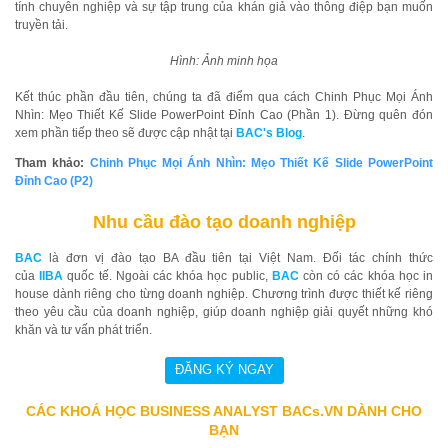
tính chuyên nghiệp và sự tập trung của khán giả vào thông điệp bạn muốn
truyền tải.
Hình: Ảnh minh họa
Kết thúc phần đầu tiên, chúng ta đã điểm qua cách Chinh Phục Mọi Ánh
Nhìn: Mẹo Thiết Kế Slide PowerPoint Đỉnh Cao (Phần 1). Đừng quên đón
xem phần tiếp theo sẽ được cập nhật tại
BAC's Blog
.
Tham khảo:
Chinh Phục Mọi Ánh Nhìn: Mẹo Thiết Kế Slide PowerPoint
Đỉnh Cao
(P2)
Nhu cầu đào tạo doanh nghiệp
BAC
là đơn vị đào tạo BA đầu tiên tại Việt Nam. Đối tác chính thức
của
IIBA
quốc tế. Ngoài các khóa học public,
BAC
còn có các khóa học in
house dành riêng cho từng doanh nghiệp. Chương trình được thiết kế riêng
theo yêu cầu của doanh nghiệp, giúp doanh nghiệp giải quyết những khó
khăn và tư vấn phát triển.
CÁC KHOÁ HỌC BUSINESS ANALYST BACs.VN DÀNH CHO
BẠN