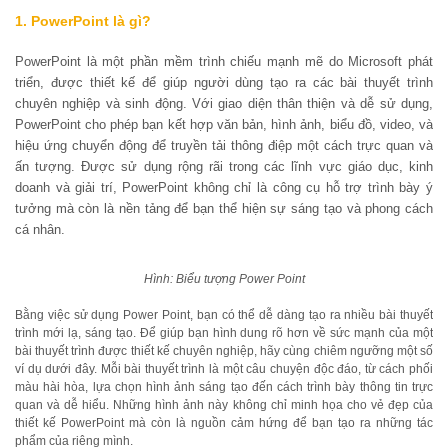
1. PowerPoint là gì?
PowerPoint là một phần mềm trình chiếu mạnh mẽ do Microsoft phát
triển, được thiết kế để giúp người dùng tạo ra các bài thuyết trình
chuyên nghiệp và sinh động. Với giao diện thân thiện và dễ sử dụng,
PowerPoint cho phép bạn kết hợp văn bản, hình ảnh, biểu đồ, video, và
hiệu ứng chuyển động để truyền tải thông điệp một cách trực quan và
ấn tượng. Được sử dụng rộng rãi trong các lĩnh vực giáo dục, kinh
doanh và giải trí, PowerPoint không chỉ là công cụ hỗ trợ trình bày ý
tưởng mà còn là nền tảng để bạn thể hiện sự sáng tạo và phong cách
cá nhân.
Hình: Biểu tượng Power Point
Bằng việc sử dụng Power Point, bạn có thể dễ dàng tạo ra nhiều bài thuyết
trình mới lạ, sáng tạo. Để giúp bạn hình dung rõ hơn về sức mạnh của một
bài thuyết trình được thiết kế chuyên nghiệp, hãy cùng chiêm ngưỡng một số
ví dụ dưới đây. Mỗi bài thuyết trình là một câu chuyện độc đáo, từ cách phối
màu hài hòa, lựa chọn hình ảnh sáng tạo đến cách trình bày thông tin trực
quan và dễ hiểu. Những hình ảnh này không chỉ minh họa cho vẻ đẹp của
thiết kế PowerPoint mà còn là nguồn cảm hứng để bạn tạo ra những tác
phẩm của riêng mình.