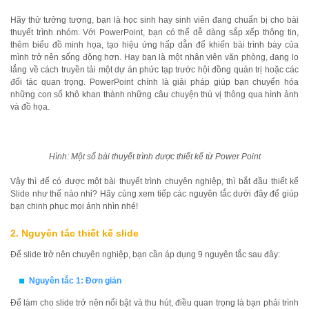
Hãy thử tưởng tượng, bạn là học sinh hay sinh viên đang chuẩn bị cho bài
thuyết trình nhóm. Với PowerPoint, bạn có thể dễ dàng sắp xếp thông tin,
thêm biểu đồ minh họa, tạo hiệu ứng hấp dẫn để khiến bài trình bày của
mình trở nên sống động hơn. Hay bạn là một nhân viên văn phòng, đang lo
lắng về cách truyền tải một dự án phức tạp trước hội đồng quản trị hoặc các
đối tác quan trọng. PowerPoint chính là giải pháp giúp bạn chuyển hóa
những con số khô khan thành những câu chuyện thú vị thông qua hình ảnh
và đồ họa.
Hình: Một số bài thuyết trình được thiết kế từ Power Point
Vậy thì để có được một bài thuyết trình chuyên nghiệp, thì bắt đầu thiết kế
Slide như thế nào nhỉ? Hãy cùng xem tiếp các nguyên tắc dưới đây để giúp
bạn chinh phục mọi ánh nhìn nhé!
2. Nguyên tắc thiết kế slide
Để slide trở nên chuyên nghiệp, bạn cần áp dụng 9 nguyên tắc sau đây:
Nguyên tắc 1: Đơn giản
Để làm cho slide trở nên nổi bật và thu hút, điều quan trọng là bạn phải trình