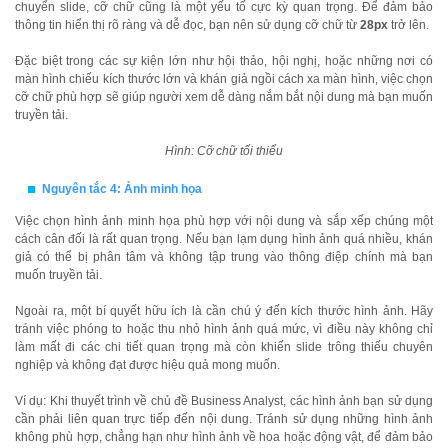
chuyển slide, cỡ chữ cũng là một yếu tố cực kỳ quan trọng. Để đảm bảo
thông tin hiển thị rõ ràng và dễ đọc, bạn nên sử dụng cỡ chữ từ
28px
trở lên.
Đặc biệt trong các sự kiện lớn như hội thảo, hội nghị, hoặc những nơi có
màn hình chiếu kích thước lớn và khán giả ngồi cách xa màn hình, việc chọn
cỡ chữ phù hợp sẽ giúp người xem dễ dàng nắm bắt nội dung mà bạn muốn
truyền tải.
Hình: Cỡ chữ tối thiểu
Nguyên tắc 4: Ảnh minh họa
Việc chọn hình ảnh minh họa phù hợp với nội dung và sắp xếp chúng một
cách cân đối là rất quan trọng. Nếu bạn lạm dụng hình ảnh quá nhiều, khán
giả có thể bị phân tâm và không tập trung vào thông điệp chính mà bạn
muốn truyền tải.
Ngoài ra, một bí quyết hữu ích là cần chú ý đến kích thước hình ảnh. Hãy
tránh việc phóng to hoặc thu nhỏ hình ảnh quá mức, vì điều này không chỉ
làm mất đi các chi tiết quan trọng mà còn khiến slide trông thiếu chuyên
nghiệp và không đạt được hiệu quả mong muốn.
Ví dụ: Khi thuyết trình về chủ đề Business Analyst, các hình ảnh bạn sử dụng
cần phải liên quan trực tiếp đến nội dung. Tránh sử dụng những hình ảnh
không phù hợp, chẳng hạn như hình ảnh về hoa hoặc động vật, để đảm bảo