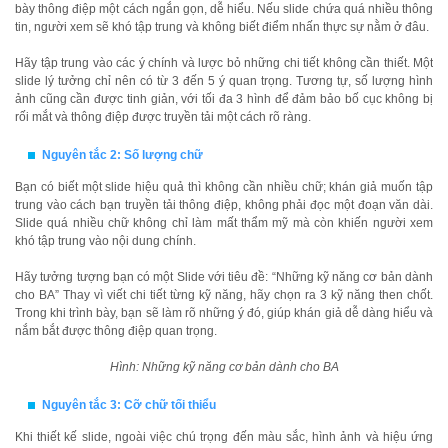
bày thông điệp một cách ngắn gọn, dễ hiểu. Nếu slide chứa quá nhiều thông
tin, người xem sẽ khó tập trung và không biết điểm nhấn thực sự nằm ở đâu.
Hãy tập trung vào các ý chính và lược bỏ những chi tiết không cần thiết. Một
slide lý tưởng chỉ nên có từ 3 đến 5 ý quan trọng. Tương tự, số lượng hình
ảnh cũng cần được tinh giản, với tối đa 3 hình để đảm bảo bố cục không bị
rối mắt và thông điệp được truyền tải một cách rõ ràng.
Nguyên tắc 2: Số lượng chữ
Bạn có biết một slide hiệu quả thì không cần nhiều chữ; khán giả muốn tập
trung vào cách bạn truyền tải thông điệp, không phải đọc một đoạn văn dài.
Slide quá nhiều chữ không chỉ làm mất thẩm mỹ mà còn khiến người xem
khó tập trung vào nội dung chính.
Hãy tưởng tượng bạn có một Slide với tiêu đề: “Những kỹ năng cơ bản dành
cho BA” Thay vì viết chi tiết từng kỹ năng, hãy chọn ra 3 kỹ năng then chốt.
Trong khi trình bày, bạn sẽ làm rõ những ý đó, giúp khán giả dễ dàng hiểu và
nắm bắt được thông điệp quan trọng.
Hình: Những kỹ năng cơ bản dành cho BA
Nguyên tắc 3: Cỡ chữ tối thiểu
Khi thiết kế slide, ngoài việc chú trọng đến màu sắc, hình ảnh và hiệu ứng