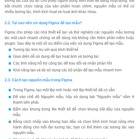
tương tác của dự án cho phép người dùng xem thiết kế đang hoạt động. Để
bắt chước chức năng của sản phẩm hoàn chỉnh, nguyên mẫu có thể có
nhiều tương tác, trình kích hoạt và hoạt ảnh khác nhau.
2.2. Tại sao nên sử dụng Figma để tạo mẫu?
Figma cho phép các nhà thiết kế tạo và thử nghiệm các nguyên mẫu tương
tác một cách nhanh chóng và dễ dàng mà không cần thêm phần mềm hoặc
plugin. Sau đây là một số ưu điểm của việc sử dụng Figma để tạo mẫu:
Tương tác trơn tru với quá trình thiết kế
Giao diện dễ sử dụng để tạo hoạt ảnh và tương tác
Các tính năng hỗ trợ cộng tác để trao đổi và nhận phản hồi
Khả năng tạo và tái sử dụng các bộ phận để tạo mẫu nhanh hơn
2.3. Cách tạo nguyên mẫu trong Figma
Trong Figma, tạo một tệp mới hoặc mở tệp thiết kế đã có sẵn.
Để vào chế độ Nguyên mẫu, hãy sử dụng tab "Nguyên mẫu" nằm ở
thanh bên phải.
Bấm vào khung trong file thiết kế để chọn khung bắt đầu của nguyên
mẫu.
Bằng cách nhấp vào khung ban đầu và chọn trình kích hoạt cũng như
hành động cho mỗi lần tương tác, bạn có thể thêm các tương tác vào
nguyên mẫu.