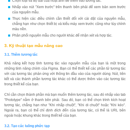
Chọn loại và độ dài của hoạt ảnh để thêm vào tương tác.
Nhấp vào nút "Xem trước" trên thanh bên phải để xem bản xem trước
của nguyên mẫu.
Thực hiện các điều chỉnh cần thiết đối với cài đặt của nguyên mẫu,
chẳng hạn như chọn thiết bị và kiểu máy xem trước cũng như tùy chỉnh
màu nền.
Phân phối nguyên mẫu cho người khác để nhận xét và hợp tác.
3. Kỹ thuật tạo mẫu nâng cao
3.1. Thêm tương tác
Khả năng kết hợp tính tương tác vào nguyên mẫu của bạn là một trong
những tính năng chính của Figma. Bạn có thể thiết kế các phần tử tương tác
với các tương tác phản ứng với thông tin đầu vào của người dùng. Nút, liên
kết và các thành phần tương tác khác có thể được thêm vào các tương tác
trong thiết kế của bạn.
Chỉ cần chọn thành phần mà bạn muốn thêm tương tác, sau đó nhấp vào tab
"Prototype" nằm ở thanh bên phải. Sau đó, bạn có thể chọn trình kích hoạt
tương tác, chẳng hạn như "Khi nhấp chuột", "Khi di chuột" hoặc "Khi kéo".
Ngoài ra, bạn có thể chỉ định đích đến của tương tác, có thể là URL bên
ngoài hoặc khung khác trong thiết kế của bạn.
3.2. Tạo các luồng phức tạp