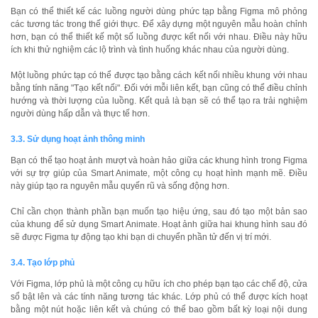
Bạn có thể thiết kế các luồng người dùng phức tạp bằng Figma mô phỏng
các tương tác trong thế giới thực. Để xây dựng một nguyên mẫu hoàn chỉnh
hơn, bạn có thể thiết kế một số luồng được kết nối với nhau. Điều này hữu
ích khi thử nghiệm các lộ trình và tình huống khác nhau của người dùng.
Một luồng phức tạp có thể được tạo bằng cách kết nối nhiều khung với nhau
bằng tính năng "Tạo kết nối". Đối với mỗi liên kết, bạn cũng có thể điều chỉnh
hướng và thời lượng của luồng. Kết quả là bạn sẽ có thể tạo ra trải nghiệm
người dùng hấp dẫn và thực tế hơn.
3.3. Sử dụng hoạt ảnh thông minh
Bạn có thể tạo hoạt ảnh mượt và hoàn hảo giữa các khung hình trong Figma
với sự trợ giúp của Smart Animate, một công cụ hoạt hình mạnh mẽ. Điều
này giúp tạo ra nguyên mẫu quyến rũ và sống động hơn.
Chỉ cần chọn thành phần bạn muốn tạo hiệu ứng, sau đó tạo một bản sao
của khung để sử dụng Smart Animate. Hoạt ảnh giữa hai khung hình sau đó
sẽ được Figma tự động tạo khi bạn di chuyển phần tử đến vị trí mới.
3.4. Tạo lớp phủ
Với Figma, lớp phủ là một công cụ hữu ích cho phép bạn tạo các chế độ, cửa
sổ bật lên và các tính năng tương tác khác. Lớp phủ có thể được kích hoạt
bằng một nút hoặc liên kết và chúng có thể bao gồm bất kỳ loại nội dung