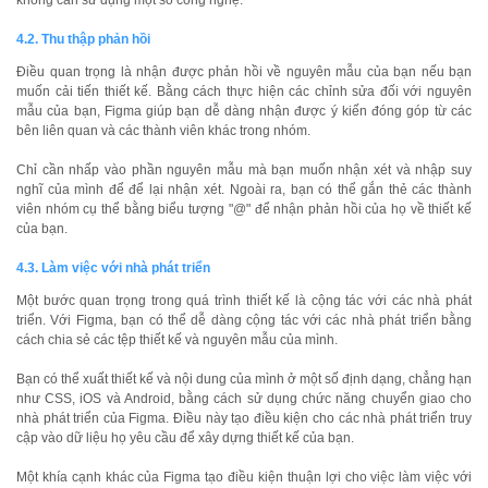
không cần sử dụng một số công nghệ.
4.2. Thu thập phản hồi
Điều quan trọng là nhận được phản hồi về nguyên mẫu của bạn nếu bạn
muốn cải tiến thiết kế. Bằng cách thực hiện các chỉnh sửa đối với nguyên
mẫu của bạn, Figma giúp bạn dễ dàng nhận được ý kiến đóng góp từ các
bên liên quan và các thành viên khác trong nhóm.
Chỉ cần nhấp vào phần nguyên mẫu mà bạn muốn nhận xét và nhập suy
nghĩ của mình để để lại nhận xét. Ngoài ra, bạn có thể gắn thẻ các thành
viên nhóm cụ thể bằng biểu tượng "@" để nhận phản hồi của họ về thiết kế
của bạn.
4.3. Làm việc với nhà phát triển
Một bước quan trọng trong quá trình thiết kế là cộng tác với các nhà phát
triển. Với Figma, bạn có thể dễ dàng cộng tác với các nhà phát triển bằng
cách chia sẻ các tệp thiết kế và nguyên mẫu của mình.
Bạn có thể xuất thiết kế và nội dung của mình ở một số định dạng, chẳng hạn
như CSS, iOS và Android, bằng cách sử dụng chức năng chuyển giao cho
nhà phát triển của Figma. Điều này tạo điều kiện cho các nhà phát triển truy
cập vào dữ liệu họ yêu cầu để xây dựng thiết kế của bạn.
Một khía cạnh khác của Figma tạo điều kiện thuận lợi cho việc làm việc với