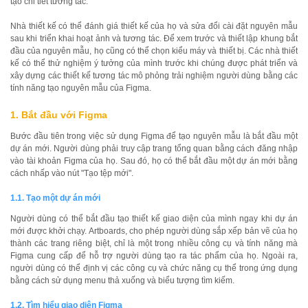
tạo chi tiết tương tác.
Nhà thiết kế có thể đánh giá thiết kế của họ và sửa đổi cài đặt nguyên mẫu
sau khi triển khai hoạt ảnh và tương tác. Để xem trước và thiết lập khung bắt
đầu của nguyên mẫu, họ cũng có thể chọn kiểu máy và thiết bị. Các nhà thiết
kế có thể thử nghiệm ý tưởng của mình trước khi chúng được phát triển và
xây dựng các thiết kế tương tác mô phỏng trải nghiệm người dùng bằng các
tính năng tạo nguyên mẫu của Figma.
1. Bắt đầu với Figma
Bước đầu tiên trong việc sử dụng Figma để tạo nguyên mẫu là bắt đầu một
dự án mới. Người dùng phải truy cập trang tổng quan bằng cách đăng nhập
vào tài khoản Figma của họ. Sau đó, họ có thể bắt đầu một dự án mới bằng
cách nhấp vào nút "Tạo tệp mới".
1.1. Tạo một dự án mới
Người dùng có thể bắt đầu tạo thiết kế giao diện của mình ngay khi dự án
mới được khởi chạy. Artboards, cho phép người dùng sắp xếp bản vẽ của họ
thành các trang riêng biệt, chỉ là một trong nhiều công cụ và tính năng mà
Figma cung cấp để hỗ trợ người dùng tạo ra tác phẩm của họ. Ngoài ra,
người dùng có thể định vị các công cụ và chức năng cụ thể trong ứng dụng
bằng cách sử dụng menu thả xuống và biểu tượng tìm kiếm.
1.2. Tìm hiểu giao diện Figma