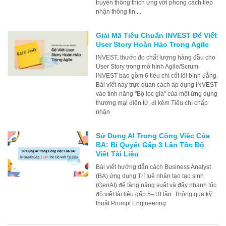
truyền thông thích ứng với phong cách tiếp
nhận thông tin,...
Giải Mã Tiêu Chuẩn INVEST Để Viết
User Story Hoàn Hảo Trong Agile
INVEST, thước đo chất lượng hàng đầu cho
User Story trong mô hình Agile/Scrum.
INVEST bao gồm 6 tiêu chí cốt lõi bình đẳng.
Bài viết này trực quan cách áp dụng INVEST
vào tính năng "Bộ lọc giá" của một ứng dụng
thương mại điện tử, đi kèm Tiêu chí chấp
nhận
Sử Dụng AI Trong Công Việc Của
BA: Bí Quyết Gấp 3 Lần Tốc Độ
Viết Tài Liệu
Bài viết hướng dẫn cách Business Analyst
(BA) ứng dụng Trí tuệ nhân tạo tạo sinh
(GenAI) để tăng năng suất và đẩy nhanh tốc
độ viết tài liệu gấp 5–10 lần. Thông qua kỹ
thuật Prompt Engineering