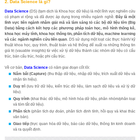
2.
Data Science là gì?
Data Science
(DS) (tạm dịch là Khoa học dữ liệu) là một lĩnh vực nghiên cứu
có phạm vi rộng và đã được áp dụng trong nhiều ngành nghề.
Đây là một
lĩnh vực liên ngành nhằm giải mã và làm sáng tỏ các bộ dữ liệu lớn (Big
Data) bằng cách kết hợp các phương pháp toán học, mô hình thống kê,
khoa học máy tính, khoa học thông tin, phân tích dữ liệu, machine learning
và các ngành nghiên cứu liên quan
. DS sử dụng một loạt các thực hành/ kỹ
thuật khoa học, quy trình, thuật toán và hệ thống để xuất ra những thông tin
giá trị (vauable insights) từ việc xử lý dữ liệu thành các nhóm dữ liệu có cấu
trúc, bán cấu trúc, hoặc phi cấu trúc.
Về cơ bản,
Data Science
có năm giai đoạn cốt lõi:
Nắm bắt (Capture)
(thu thập dữ liệu, nhập dữ liệu, trích xuất dữ liệu và
nhận tín hiệu).
Duy trì
(lưu trữ dữ liệu, kiến trúc dữ liệu, làm sạch dữ liệu và xử lý dữ
liệu).
Quy trình
(khai thác dữ liệu, mô hình hóa dữ liệu, phân nhóm/phân loại
và tóm tắt dữ liệu).
Phân tích
(phân tích dự đoán, phân tích định tính, hồi quy và khai thác
văn bản).
Giao tiếp
(trực quan hóa dữ liệu, báo cáo dữ liệu, thông tin kinh doanh
và ra quyết định.