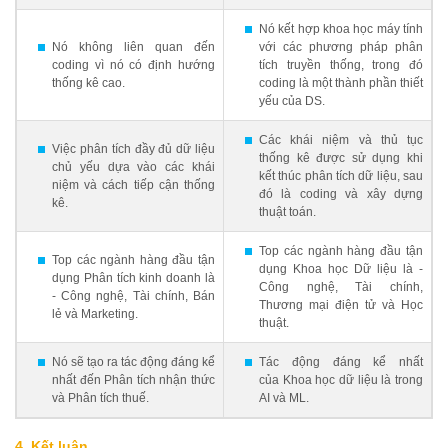
Nó kết hợp khoa học máy tính
Nó không liên quan đến
với các phương pháp phân
coding vì nó có định hướng
tích truyền thống, trong đó
thống kê cao.
coding là một thành phần thiết
yếu của DS.
Các khái niệm và thủ tục
Việc phân tích đầy đủ dữ liệu
thống kê được sử dụng khi
chủ yếu dựa vào các khái
kết thúc phân tích dữ liệu, sau
niệm và cách tiếp cận thống
đó là coding và xây dựng
kê.
thuật toán.
Top các ngành hàng đầu tận
Top các ngành hàng đầu tận
dụng Khoa học Dữ liệu là -
dụng Phân tích kinh doanh là
Công nghệ, Tài chính,
- Công nghệ, Tài chính, Bán
Thương mại điện tử và Học
lẻ và Marketing.
thuật.
Nó sẽ tạo ra tác động đáng kể
Tác động đáng kể nhất
nhất đến Phân tích nhận thức
của Khoa học dữ liệu là trong
và Phân tích thuế.
AI và ML.
4.
Kết luận