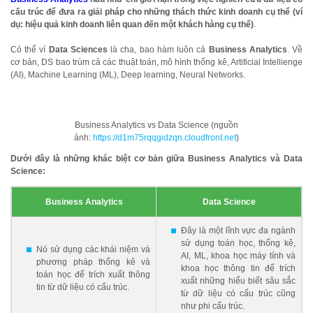
cấu trúc để đưa ra giải pháp cho những thách thức kinh doanh cụ thể (ví
dụ: hiệu quả kinh doanh liên quan đến một khách hàng cụ thể)
.
Có thể ví
Data Sciences
là cha, bao hàm luôn cả
Business Analytics
. Về
cơ bản, DS bao trùm cả các thuật toán, mô hình thống kê, Artificial Intellienge
(AI), Machine Learning (ML), Deep learning, Neural Networks.
Business Analytics vs Data Science (nguồn
ảnh:
https://d1m75rqqgidzqn.cloudfront.net
)
Dưới đây là những khác biệt cơ bản giữa Business Analytics và Data
Science:
Business Analytics
Data Science
Đây là một lĩnh vực đa ngành
sử dụng toán học, thống kê,
Nó sử dụng các khái niệm và
AI, ML, khoa học máy tính và
phương pháp thống kê và
khoa học thông tin để trích
toán học để trích xuất thông
xuất những hiểu biết sâu sắc
tin từ dữ liệu có cấu trúc.
từ dữ liệu có cấu trúc cũng
như phi cấu trúc.