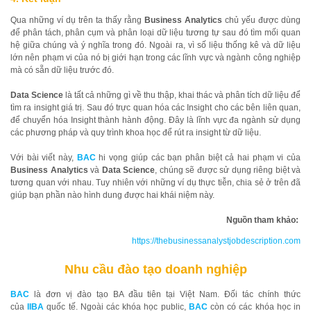
Qua những ví dụ trên ta thấy rằng
Business Analytics
chủ yếu được dùng
để phân tách, phân cụm và phân loại dữ liệu tương tự sau đó tìm mối quan
hệ giữa chúng và ý nghĩa trong đó. Ngoài ra, vì số liệu thống kê và dữ liệu
lớn nên phạm vi của nó bị giới hạn trong các lĩnh vực và ngành công nghiệp
mà có sẵn dữ liệu trước đó.
Data Science
là tất cả những gì về thu thập, khai thác và phân tích dữ liệu để
tìm ra insight giá trị. Sau đó trực quan hóa các Insight cho các bên liên quan,
để chuyển hóa Insight thành hành động. Đây là lĩnh vực đa ngành sử dụng
các phương pháp và quy trình khoa học để rút ra insight từ dữ liệu.
Với bài viết này,
BAC
hi vọng giúp các bạn phân biệt cả hai phạm vi của
Business Analytics
và
Data Science
, chúng sẽ được sử dụng riêng biệt và
tương quan với nhau. Tuy nhiên với những ví dụ thực tiễn, chia sẻ ở trên đã
giúp bạn phần nào hình dung được hai khái niệm này.
Nguồn tham khảo:
https://thebusinessanalystjobdescription.com
Nhu cầu đào tạo doanh nghiệp
BAC
là đơn vị đào tạo BA đầu tiên tại Việt Nam. Đối tác chính thức
của
IIBA
quốc tế. Ngoài các khóa học public,
BAC
còn có các khóa học in