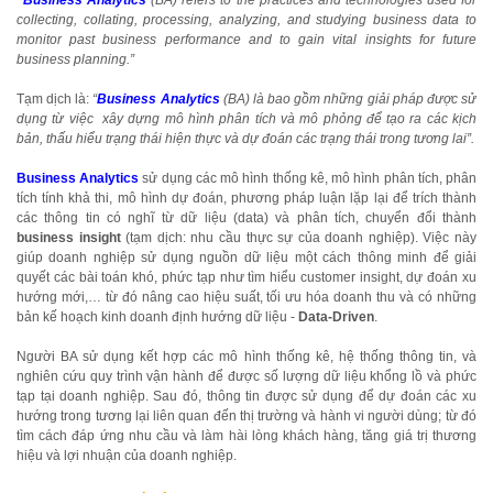
“
Business Analytics
(BA) refers to the practices and technologies used for
collecting, collating, processing, analyzing, and studying business data to
monitor past business performance and to gain vital insights for future
business planning.”
Tạm dịch là:
“
Business Analytics
(BA) là bao gồm những giải pháp được sử
dụng từ việc xây dựng mô hình phân tích và mô phỏng để tạo ra các kịch
bản, thấu hiểu trạng thái hiện thực và dự đoán các trạng thái trong tương lai”.
Business Analytics
sử dụng các mô hình thống kê, mô hình phân tích, phân
tích tính khả thi, mô hình dự đoán, phương pháp luận lặp lại để trích thành
các thông tin có nghĩ từ dữ liệu (data) và phân tích, chuyển đổi thành
business insight
(tạm dịch: nhu cầu thực sự của doanh nghiệp). Việc này
giúp doanh nghiệp sử dụng nguồn dữ liệu một cách thông minh để giải
quyết các bài toán khó, phức tạp như tìm hiểu customer insight, dự đoán xu
hướng mới,… từ đó nâng cao hiệu suất, tối ưu hóa doanh thu và có những
bản kế hoạch kinh doanh định hướng dữ liệu -
Data-Driven
.
Người BA sử dụng kết hợp các mô hình thống kê, hệ thống thông tin, và
nghiên cứu quy trình vận hành để được số lượng dữ liệu khổng lồ và phức
tạp tại doanh nghiệp. Sau đó, thông tin được sử dụng để dự đoán các xu
hướng trong tương lại liên quan đến thị trường và hành vi người dùng; từ đó
tìm cách đáp ứng nhu cầu và làm hài lòng khách hàng, tăng giá trị thương
hiệu và lợi nhuận của doanh nghiệp.