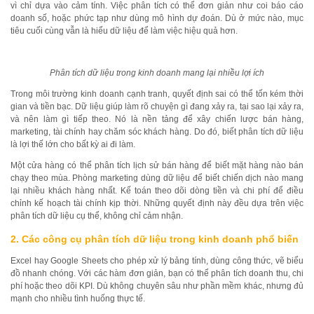
vì chỉ dựa vào cảm tính. Việc phân tích có thể đơn giản như coi báo cáo
doanh số, hoặc phức tạp như dùng mô hình dự đoán. Dù ở mức nào, mục
tiêu cuối cùng vẫn là hiểu dữ liệu để làm việc hiệu quả hơn.
Phân tích dữ liệu trong kinh doanh mang lại nhiều lợi ích
Trong môi trường kinh doanh cạnh tranh, quyết định sai có thể tốn kém thời
gian và tiền bạc. Dữ liệu giúp làm rõ chuyện gì đang xảy ra, tại sao lại xảy ra,
và nên làm gì tiếp theo. Nó là nền tảng để xây chiến lược bán hàng,
marketing, tài chính hay chăm sóc khách hàng. Do đó, biết phân tích dữ liệu
là lợi thế lớn cho bất kỳ ai đi làm.
Một cửa hàng có thể phân tích lịch sử bán hàng để biết mặt hàng nào bán
chạy theo mùa. Phòng marketing dùng dữ liệu để biết chiến dịch nào mang
lại nhiều khách hàng nhất. Kế toán theo dõi dòng tiền và chi phí để điều
chỉnh kế hoạch tài chính kịp thời. Những quyết định này đều dựa trên việc
phân tích dữ liệu cụ thể, không chỉ cảm nhận.
2. Các công cụ phân tích dữ liệu trong kinh doanh phổ biến
Excel hay Google Sheets cho phép xử lý bảng tính, dùng công thức, vẽ biểu
đồ nhanh chóng. Với các hàm đơn giản, bạn có thể phân tích doanh thu, chi
phí hoặc theo dõi KPI. Dù không chuyên sâu như phần mềm khác, nhưng đủ
mạnh cho nhiều tình huống thực tế.