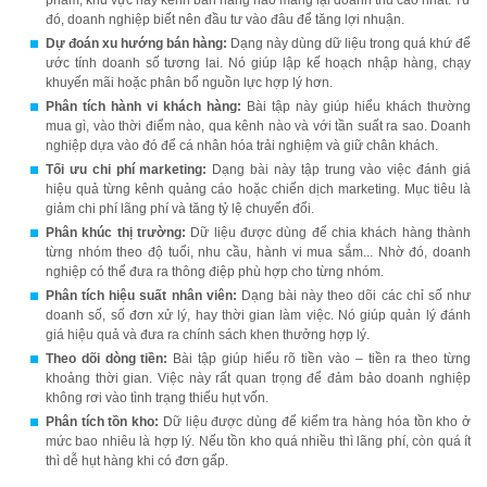
phẩm, khu vực hay kênh bán hàng nào mang lại doanh thu cao nhất. Từ
đó, doanh nghiệp biết nên đầu tư vào đâu để tăng lợi nhuận.
Dự đoán xu hướng bán hàng:
Dạng này dùng dữ liệu trong quá khứ để
ước tính doanh số tương lai. Nó giúp lập kế hoạch nhập hàng, chạy
khuyến mãi hoặc phân bổ nguồn lực hợp lý hơn.
Phân tích hành vi khách hàng:
Bài tập này giúp hiểu khách thường
mua gì, vào thời điểm nào, qua kênh nào và với tần suất ra sao. Doanh
nghiệp dựa vào đó để cá nhân hóa trải nghiệm và giữ chân khách.
Tối ưu chi phí marketing:
Dạng bài này tập trung vào việc đánh giá
hiệu quả từng kênh quảng cáo hoặc chiến dịch marketing. Mục tiêu là
giảm chi phí lãng phí và tăng tỷ lệ chuyển đổi.
Phân khúc thị trường:
Dữ liệu được dùng để chia khách hàng thành
từng nhóm theo độ tuổi, nhu cầu, hành vi mua sắm... Nhờ đó, doanh
nghiệp có thể đưa ra thông điệp phù hợp cho từng nhóm.
Phân tích hiệu suất nhân viên:
Dạng bài này theo dõi các chỉ số như
doanh số, số đơn xử lý, hay thời gian làm việc. Nó giúp quản lý đánh
giá hiệu quả và đưa ra chính sách khen thưởng hợp lý.
Theo dõi dòng tiền:
Bài tập giúp hiểu rõ tiền vào – tiền ra theo từng
khoảng thời gian. Việc này rất quan trọng để đảm bảo doanh nghiệp
không rơi vào tình trạng thiếu hụt vốn.
Phân tích tồn kho:
Dữ liệu được dùng để kiểm tra hàng hóa tồn kho ở
mức bao nhiêu là hợp lý. Nếu tồn kho quá nhiều thì lãng phí, còn quá ít
thì dễ hụt hàng khi có đơn gấp.