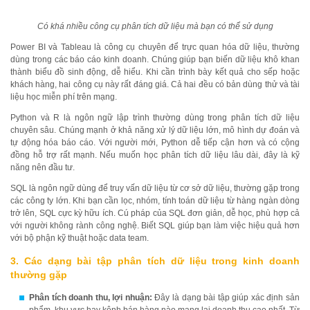
Có khá nhiều công cụ phân tích dữ liệu mà bạn có thể sử dụng
Power BI và Tableau là công cụ chuyên để trực quan hóa dữ liệu, thường
dùng trong các báo cáo kinh doanh. Chúng giúp bạn biến dữ liệu khô khan
thành biểu đồ sinh động, dễ hiểu. Khi cần trình bày kết quả cho sếp hoặc
khách hàng, hai công cụ này rất đáng giá. Cả hai đều có bản dùng thử và tài
liệu học miễn phí trên mạng.
Python và R là ngôn ngữ lập trình thường dùng trong phân tích dữ liệu
chuyên sâu. Chúng mạnh ở khả năng xử lý dữ liệu lớn, mô hình dự đoán và
tự động hóa báo cáo. Với người mới, Python dễ tiếp cận hơn và có cộng
đồng hỗ trợ rất mạnh. Nếu muốn học phân tích dữ liệu lâu dài, đây là kỹ
năng nên đầu tư.
SQL là ngôn ngữ dùng để truy vấn dữ liệu từ cơ sở dữ liệu, thường gặp trong
các công ty lớn. Khi bạn cần lọc, nhóm, tính toán dữ liệu từ hàng ngàn dòng
trở lên, SQL cực kỳ hữu ích. Cú pháp của SQL đơn giản, dễ học, phù hợp cả
với người không rành công nghệ. Biết SQL giúp bạn làm việc hiệu quả hơn
với bộ phận kỹ thuật hoặc data team.
3. Các dạng bài tập phân tích dữ liệu trong kinh doanh
thường gặp
Phân tích doanh thu, lợi nhuận:
Đây là dạng bài tập giúp xác định sản