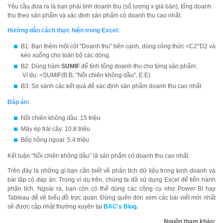
Yêu cầu đưa ra là bạn phải tính doanh thu (số lượng x giá bán), tổng doanh
thu theo sản phẩm và xác định sản phẩm có doanh thu cao nhất.
Hướng dẫn cách thực hiện trong Excel:
B1: Bạn thêm một cột "Doanh thu" bên cạnh, dùng công thức =C2*D2 và
kéo xuống cho toàn bộ các dòng.
B2: Dùng hàm
SUMIF
để tính tổng doanh thu cho từng sản phẩm:
Ví dụ: =SUMIF(B:B, "Nồi chiên không dầu", E:E)
B3: So sánh các kết quả để xác định sản phẩm doanh thu cao nhất
Đáp án:
Nồi chiên không dầu: 15 triệu
Máy ép trái cây: 10.8 triệu
Bếp hồng ngoại: 5.4 triệu
Kết luận “Nồi chiên không dầu” là sản phẩm có doanh thu cao nhất.
Trên đây là những gì bạn cần biết về phân tích dữ liệu trong kinh doanh và
bài tập có đáp án. Trong ví dụ trên, chúng ta đã sử dụng Excel để tiến hành
phân tích. Ngoài ra, bạn còn có thể dùng các công cụ như Power BI hay
Tableau để vẽ biểu đồ trực quan. Đừng quên đón xem các bài viết mới nhất
sẽ được cập nhật thường xuyên tại
BAC's Blog
.
Nguồn tham khảo: